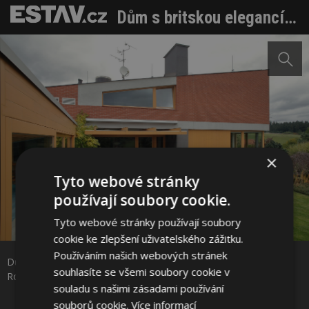
Dům s britskou elegancí na hranici Moravského krasu
×
Tyto webové stránky
používají soubory cookie.
Tyto webové stránky používají soubory
Sdílet na Facebooku
cookie ke zlepšení uživatelského zážitku.
Používáním našich webových stránek
Dům s britskou elegancí na hranici Moravského krasu. Zdroj:
Sdílet na Pinterestu
souhlasíte se všemi soubory cookie v
Robert Žákovič, www.robertzakovic.com
souladu s našimi zásadami používání
souborů cookie.
Více informací