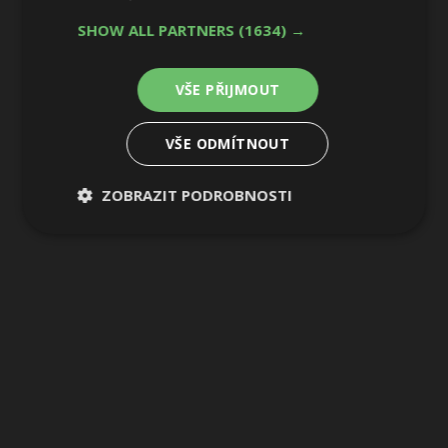
6 / 29
SHOW ALL PARTNERS
(1634) →
VŠE PŘIJMOUT
VŠE ODMÍTNOUT
ZOBRAZIT PODROBNOSTI
Nezbytně
Výkonové
Soubory
nutné
soubory
cílení
soubory
Funkční soubory
Nezařazené
soubory