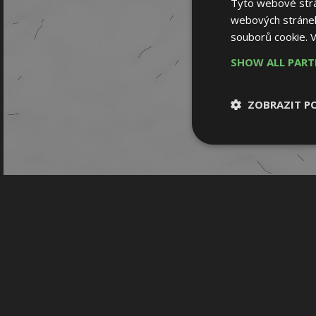
Tyto webové strán
webových stránek
souborů cookie.
V
SHOW ALL PAR
ZOBRAZIT P
Nezbytně nutn
soubory
Nezbytně nutné
Nezbytně nutné soubo
Webové stránky nelz