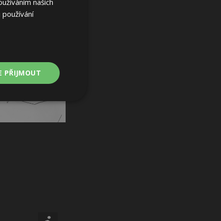
oužíváním našich
 používání
E PŘIJMOUT
Nezařazené
soubory
ařazené soubory
 a správa účtu.