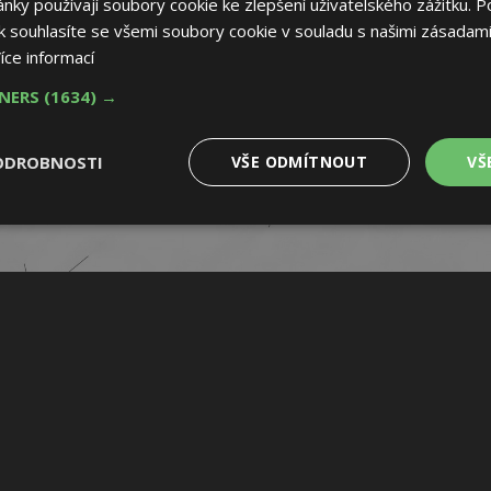
ky používají soubory cookie ke zlepšení uživatelského zážitku. P
 souhlasíte se všemi soubory cookie v souladu s našimi zásadami
íce informací
TNERS
(1634) →
ODROBNOSTI
VŠE ODMÍTNOUT
VŠ
é
Výkonové
Soubory cílení
Funkční soubory
soubory
 soubory
Výkonové soubory
Soubory cílení
Funkční soubory
Nez
ry cookie umožňují základní funkce webových stránek, jako je přihlášení uživatele
e bez nezbytně nutných souborů cookie správně používat.
Provider
/