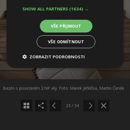
SHOW ALL PARTNERS
(1634) →
VŠE PŘIJMOUT
VŠE ODMÍTNOUT
ZOBRAZIT PODROBNOSTI
Sdílet na Facebooku
Nezbytně
Výkonové
Soubory
nutné
soubory
cílení
soubory
Sdílet na Pinterestu
Bazén s posezením 2.NP vily. Foto: Marek Jehlička, Martin Čeněk
Funkční soubory
Nezařazené
soubory
23 / 34