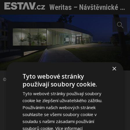
Weritas – Návštěvnické a vinařské centrum, ze kterého uvidíte celý kraj
Sdílet na Facebooku
×
Tyto webové stránky
Sdílet na Pinterestu
© Gudrun Hausegger / gerner°gerner plus
používají soubory cookie.
Tyto webové stránky používají soubory
9 / 14
cookie ke zlepšení uživatelského zážitku.
Používáním našich webových stránek
souhlasíte se všemi soubory cookie v
souladu s našimi zásadami používání
souborů cookie.
Více informací