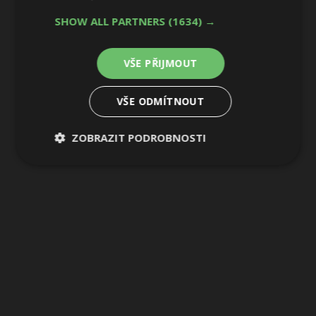
SHOW ALL PARTNERS
(1634) →
VŠE PŘIJMOUT
VŠE ODMÍTNOUT
ZOBRAZIT PODROBNOSTI
Nezbytně
Výkonové
Soubory
nutné
soubory
cílení
soubory
Funkční soubory
Nezařazené
soubory