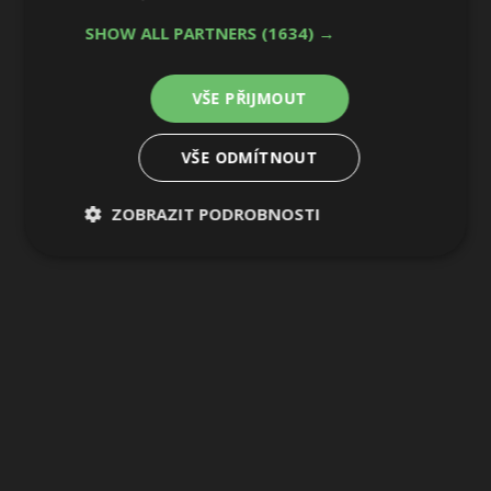
SHOW ALL PARTNERS
(1634) →
VŠE PŘIJMOUT
VŠE ODMÍTNOUT
ZOBRAZIT PODROBNOSTI
Nezbytně
Výkonové
Soubory
nutné
soubory
cílení
soubory
Funkční soubory
Nezařazené
soubory