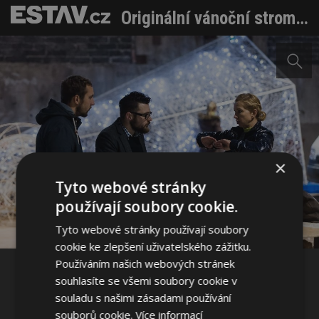
Originální vánoční strom připomíná sněhové mraky
×
Sdílet na Facebooku
Tyto webové stránky
používají soubory cookie.
Sdílet na Pinterestu
Tyto webové stránky používají soubory
cookie ke zlepšení uživatelského zážitku.
Používáním našich webových stránek
5 / 10
souhlasíte se všemi soubory cookie v
souladu s našimi zásadami používání
souborů cookie.
Více informací