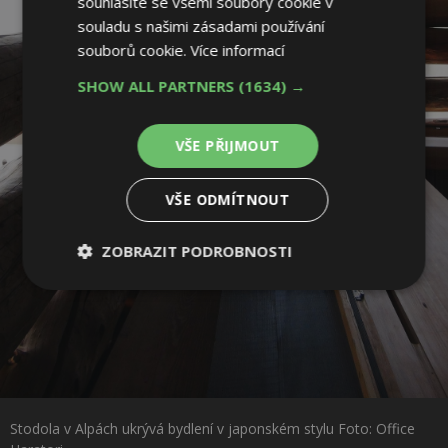
souhlasíte se všemi soubory cookie v
souladu s našimi zásadami používání
souborů cookie.
Více informací
SHOW ALL PARTNERS
(1634) →
VŠE PŘIJMOUT
VŠE ODMÍTNOUT
ZOBRAZIT PODROBNOSTI
Nezbytně
Výkonové
Soubory
nutné
soubory
cílení
soubory
Sdílet na Facebooku
Funkční soubory
Nezařazené
soubory
Stodola v Alpách ukrývá bydlení v japonském stylu Foto: Office
Sdílet na Pinterestu