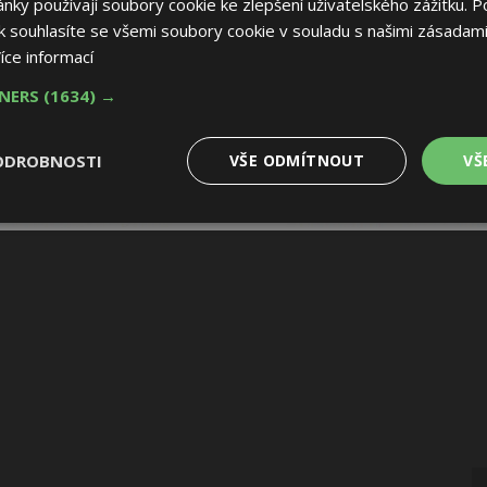
ky používají soubory cookie ke zlepšení uživatelského zážitku. P
 souhlasíte se všemi soubory cookie v souladu s našimi zásadami
íce informací
TNERS
(1634) →
ODROBNOSTI
VŠE ODMÍTNOUT
VŠ
é
Výkonové
Soubory cílení
Funkční soubory
soubory
 soubory
Výkonové soubory
Soubory cílení
Funkční soubory
Nez
ry cookie umožňují základní funkce webových stránek, jako je přihlášení uživatele
e bez nezbytně nutných souborů cookie správně používat.
Provider
/