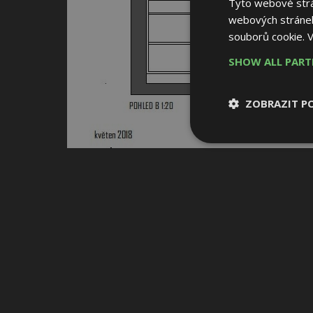
Tyto webové strán
webových stránek
souborů cookie.
V
SHOW ALL PAR
ZOBRAZIT P
Nezbytně nutn
soubory
Nezbytně nutné
Nezbytně nutné soubo
Webové stránky nelz