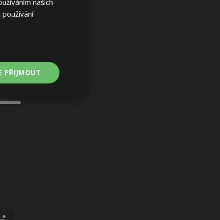
oužíváním našich
 používání
E PŘIJMOUT
Nezařazené
soubory
ařazené soubory
 a správa účtu.