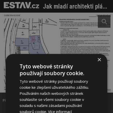
Jak mladí architekti plánovali přestavbu domu u skály
×
Tyto webové stránky
používají soubory cookie.
Tyto webové stránky používají soubory
Sdílet na Facebooku
cookie ke zlepšení uživatelského zážitku.
Používáním našich webových stránek
Sdílet na Pinterestu
souhlasíte se všemi soubory cookie v
Přestavbu domu u skály Zdroj: www.mydvaarchitekti.cz
souladu s našimi zásadami používání
souborů cookie.
Více informací