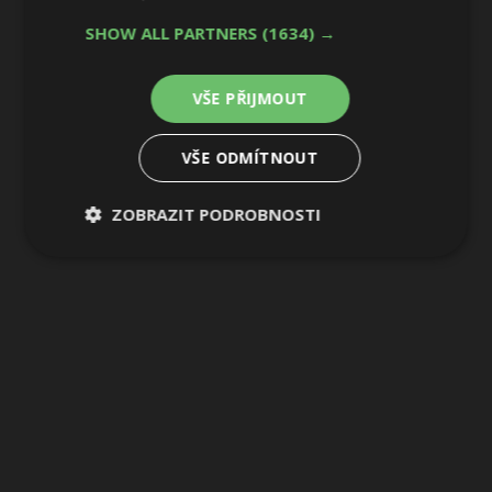
22 / 34
SHOW ALL PARTNERS
(1634) →
VŠE PŘIJMOUT
VŠE ODMÍTNOUT
ZOBRAZIT PODROBNOSTI
Nezbytně
Výkonové
Soubory
nutné
soubory
cílení
soubory
Funkční soubory
Nezařazené
soubory