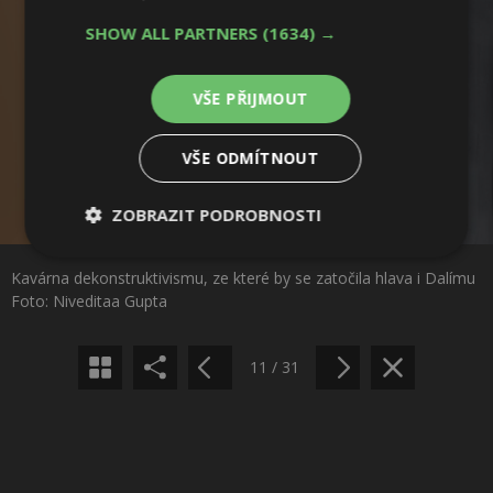
SHOW ALL PARTNERS
(1634) →
VŠE PŘIJMOUT
VŠE ODMÍTNOUT
ZOBRAZIT PODROBNOSTI
Sdílet na Facebooku
Nezbytně
Výkonové
Soubory
Kavárna dekonstruktivismu, ze které by se zatočila hlava i Dalímu
nutné
soubory
cílení
Sdílet na Pinterestu
soubory
Foto: Niveditaa Gupta
11 / 31
Funkční soubory
Nezařazené
soubory