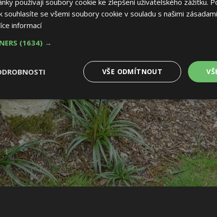
ky používají soubory cookie ke zlepšení uživatelského zážitku. P
 souhlasíte se všemi soubory cookie v souladu s našimi zásadami
íce informací
TNERS
(1634) →
ODROBNOSTI
VŠE ODMÍTNOUT
VŠ
é
Výkonové
Soubory cílení
Funkční soubory
soubory
 soubory
Výkonové soubory
Soubory cílení
Funkční soubory
Nez
ry cookie umožňují základní funkce webových stránek, jako je přihlášení uživatele
e bez nezbytně nutných souborů cookie správně používat.
Provider
/