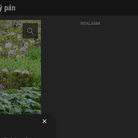
ý pán
REKLAMA
×