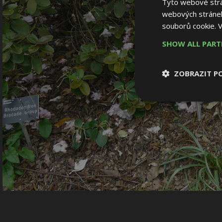
Tyto webové strán
webových stránek
souborů cookie.
V
SHOW ALL PAR
ZOBRAZIT P
Nezbytně nutn
soubory
Nezbytně nutné
Nezbytně nutné soubo
Webové stránky nelz