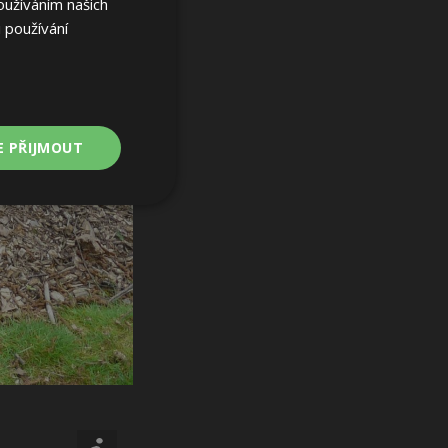
oužíváním našich
 používání
E PŘIJMOUT
Nezařazené
soubory
ařazené soubory
 a správa účtu.