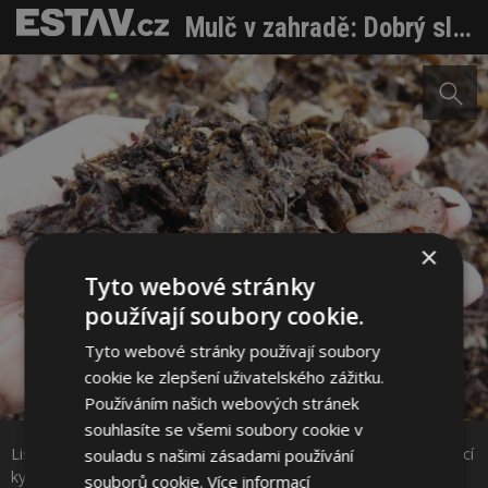
Mulč v zahradě: Dobrý sluha ale zlý pán
×
Tyto webové stránky
používají soubory cookie.
Tyto webové stránky používají soubory
cookie ke zlepšení uživatelského zážitku.
Sdílet na Facebooku
Používáním našich webových stránek
souhlasíte se všemi soubory cookie v
Listovka namulčuje hlavně lesní podrosty nebo výsadby vyžadující
souladu s našimi zásadami používání
Sdílet na Pinterestu
kyselé pH půdy.
souborů cookie.
Více informací