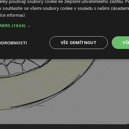
ky používají soubory cookie ke zlepšení uživatelského zážitku. P
 souhlasíte se všemi soubory cookie v souladu s našimi zásadami
íce informací
TNERS
(1634) →
ODROBNOSTI
VŠE ODMÍTNOUT
VŠ
é
Výkonové
Soubory cílení
Funkční soubory
soubory
 soubory
Výkonové soubory
Soubory cílení
Funkční soubory
Nez
ry cookie umožňují základní funkce webových stránek, jako je přihlášení uživatele
e bez nezbytně nutných souborů cookie správně používat.
Provider
/