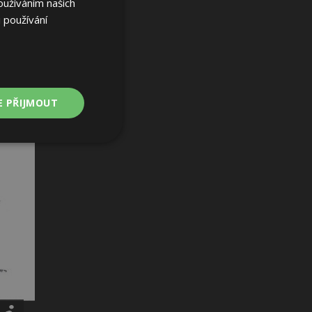
oužíváním našich
 používání
E PŘIJMOUT
Nezařazené
soubory
ařazené soubory
 a správa účtu.