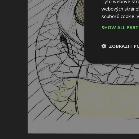
Tyto webové strán
webových stránek
souborů cookie.
V
SHOW ALL PAR
ZOBRAZIT P
Nezbytně nutn
soubory
Nezbytně nutné
Nezbytně nutné soubo
Webové stránky nelz