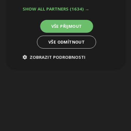
4 / 37
SHOW ALL PARTNERS
(1634) →
VŠE PŘIJMOUT
VŠE ODMÍTNOUT
ZOBRAZIT PODROBNOSTI
Nezbytně
Výkonové
Soubory
nutné
soubory
cílení
soubory
Funkční soubory
Nezařazené
soubory