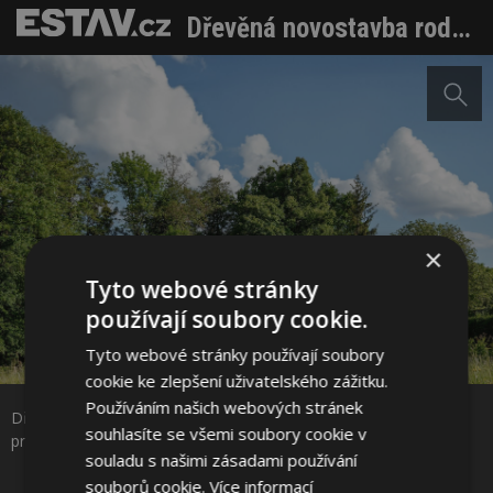
Dřevěná novostavba rodinného domu v Rybí počítá s výminkem pro prarodiče
×
Tyto webové stránky
používají soubory cookie.
Tyto webové stránky používají soubory
Sdílet na Facebooku
cookie ke zlepšení uživatelského zážitku.
Používáním našich webových stránek
Dřevěná novostavba rodinného domu v Rybí počítá s výminkem
Sdílet na Pinterestu
souhlasíte se všemi soubory cookie v
pro prarodiče Foto: Václav Novák
souladu s našimi zásadami používání
souborů cookie.
Více informací