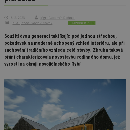
6. 2. 2023
Mgr. Radomír Dohnal
KLAR, foto: Václav Novák
ESTAV DOPORUČUJE
Soužití dvou generací takříkajíc pod jednou střechou,
požadavek na moderně uchopený vzhled interiéru, ale při
zachování tradičního vzhledu celé stavby. Zhruba taková
přání charakterizovala novostavbu rodinného domu, jež
vyrostl na okraji novojičínského Rybí.