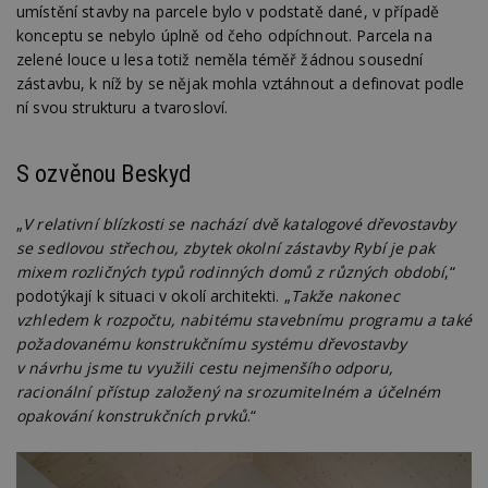
umístění stavby na parcele bylo v podstatě dané, v případě
konceptu se nebylo úplně od čeho odpíchnout. Parcela na
zelené louce u lesa totiž neměla téměř žádnou sousední
zástavbu, k níž by se nějak mohla vztáhnout a definovat podle
ní svou strukturu a tvarosloví.
S ozvěnou Beskyd
„
V relativní blízkosti se nachází dvě katalogové dřevostavby
se sedlovou střechou, zbytek okolní zástavby Rybí je pak
mixem rozličných typů rodinných domů z různých období
,“
podotýkají k situaci v okolí architekti. „
Takže nakonec
vzhledem k rozpočtu, nabitému stavebnímu programu a také
požadovanému konstrukčnímu systému dřevostavby
v návrhu jsme tu využili cestu nejmenšího odporu,
racionální přístup založený na srozumitelném a účelném
opakování konstrukčních prvků
.“