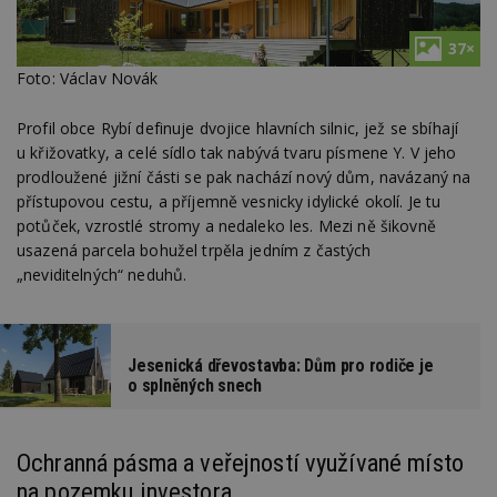
37×
Foto: Václav Novák
Profil obce Rybí definuje dvojice hlavních silnic, jež se sbíhají
u křižovatky, a celé sídlo tak nabývá tvaru písmene Y. V jeho
prodloužené jižní části se pak nachází nový dům, navázaný na
přístupovou cestu, a příjemně vesnicky idylické okolí. Je tu
potůček, vzrostlé stromy a nedaleko les. Mezi ně šikovně
usazená parcela bohužel trpěla jedním z častých
„neviditelných“ neduhů.
Jesenická dřevostavba: Dům pro rodiče je
o splněných snech
Ochranná pásma a veřejností využívané místo
na pozemku investora