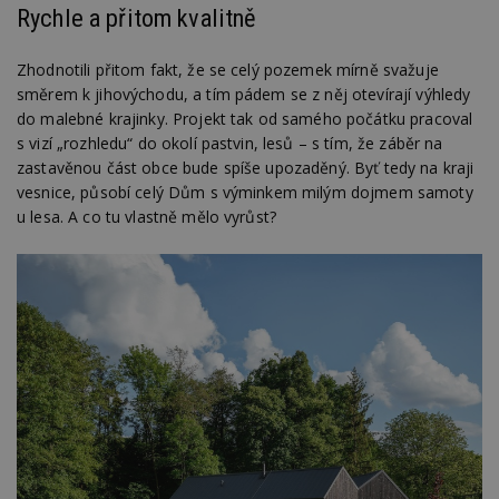
Rychle a přitom kvalitně
Zhodnotili přitom fakt, že se celý pozemek mírně svažuje
směrem k jihovýchodu, a tím pádem se z něj otevírají výhledy
do malebné krajinky. Projekt tak od samého počátku pracoval
s vizí „rozhledu“ do okolí pastvin, lesů – s tím, že záběr na
zastavěnou část obce bude spíše upozaděný. Byť tedy na kraji
vesnice, působí celý Dům s výminkem milým dojmem samoty
u lesa. A co tu vlastně mělo vyrůst?