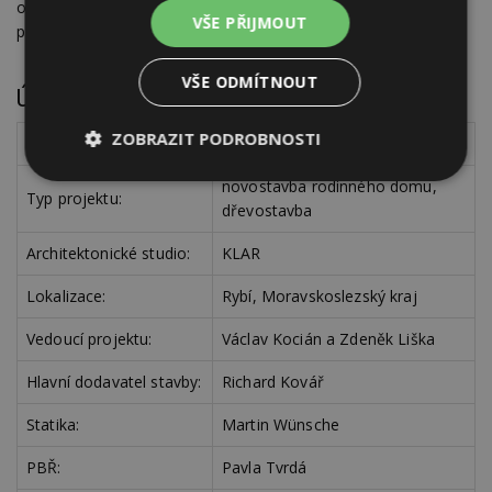
obyvatel jako velmi příjemné bydlení, místo, které se bez
VŠE PŘIJMOUT
pochyb dá nazvat domovem.
VŠE ODMÍTNOUT
Údaje o projektu
ZOBRAZIT PODROBNOSTI
Název projektu:
Dům s vymínkem
Nezbytně
Výkonové
Soubory
novostavba rodinného domu,
Typ projektu:
nutné
soubory
cílení
dřevostavba
soubory
Architektonické studio:
KLAR
Lokalizace:
Rybí, Moravskoslezský kraj
Funkční soubory
Nezařazené
soubory
Vedoucí projektu:
Václav Kocián a Zdeněk Liška
Hlavní dodavatel stavby:
Richard Kovář
Statika:
Martin Wünsche
PBŘ:
Pavla Tvrdá
Nezbytně nutné soubory