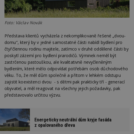
Foto: Václav Novák
Představa klientů vycházela z nekomplikovaně řešené „dvou-
domu“, který by v jedné samostatné části nabídl bydlení pro
čtyřčlennou rodinu majitele, zatímco v druhé oddělené části by
poskytl zázemí pro bydlení prarodičů. Výminek neměl být
zastrčenou pastouškou, ale kvalitativně nevyčleněným
bydlením, které mělo odpovídat potřebám osob důchodového
věku. To, že měl dům společně a přitom v lehkém odstupu
zajistit koexistenci dvou - s dětmi pak prakticky tří - generací
obyvatel, a měl reagovat na všechny jejich požadavky, pak
představovalo určitou výzvu.
Energeticky neutrální dům kryje fasáda
z opalovaného dřeva