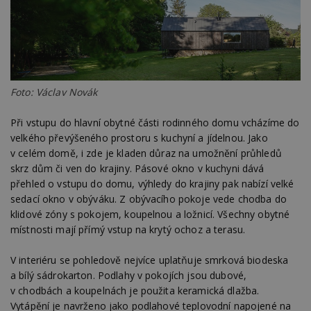
Foto: Václav Novák
Při vstupu do hlavní obytné části rodinného domu vcházíme do
velkého převýšeného prostoru s kuchyní a jídelnou. Jako
v celém domě, i zde je kladen důraz na umožnění průhledů
skrz dům či ven do krajiny. Pásové okno v kuchyni dává
přehled o vstupu do domu, výhledy do krajiny pak nabízí velké
sedací okno v obýváku. Z obývacího pokoje vede chodba do
klidové zóny s pokojem, koupelnou a ložnicí. Všechny obytné
místnosti mají přímý vstup na krytý ochoz a terasu.
V interiéru se pohledově nejvíce uplatňuje smrková biodeska
a bílý sádrokarton. Podlahy v pokojích jsou dubové,
v chodbách a koupelnách je použita keramická dlažba.
Vytápění je navrženo jako podlahové teplovodní napojené na