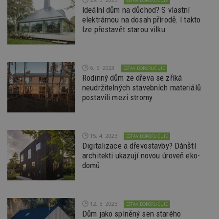
ESTAV DOPORUČUJE
reklam
Ideální dům na důchod? S vlastní
sledov
produk
elektrárnou na dosah přírodě. I takto
které 
lze přestavět starou vilku
uživate
6. 5. 2023
ESTAV DOPORUČUJE
Rodinný dům ze dřeva se zříká
neudržitelných stavebních materiálů
postavili mezi stromy
15. 4. 2023
ESTAV DOPORUČUJE
Digitalizace a dřevostavby? Dánští
architekti ukazují novou úroveň eko-
domů
12. 3. 2023
ESTAV DOPORUČUJE
Dům jako splněný sen starého