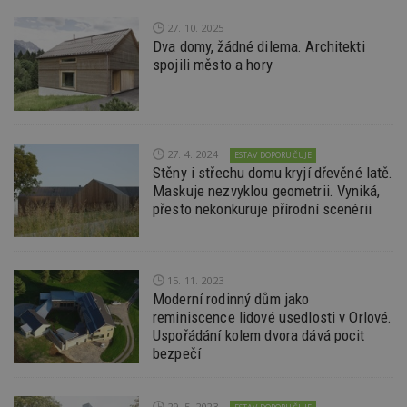
zobraz
vložen
27. 10. 2025
Dva domy, žádné dilema. Architekti
CMPS
2 měsíce 4
Tyto s
Casale Media
týdny
cookie
Inc.
spojili město a hory
spojen
.casalemedia.com
reklam
sledov
produk
které 
uživate
27. 4. 2024
ESTAV DOPORUČUJE
IDE
2 roky
Tento 
Google LLC
Stěny i střechu domu kryjí dřevěné latě.
cookie
.doubleclick.net
společ
Maskuje nezvyklou geometrii. Vyniká,
Double
přesto nekonkuruje přírodní scenérii
provád
inform
tom, j
uživate
webové
a jakou
15. 11. 2023
reklam
Moderní rodinný dům jako
koncov
mohl v
reminiscence lidové usedlosti v Orlové.
návště
Uspořádání kolem dvora dává pocit
uvede
webu.
bezpečí
CMPRO
2 měsíce 4
Tyto s
Casale Media
týdny
cookie
Inc.
spojen
.casalemedia.com
29. 5. 2023