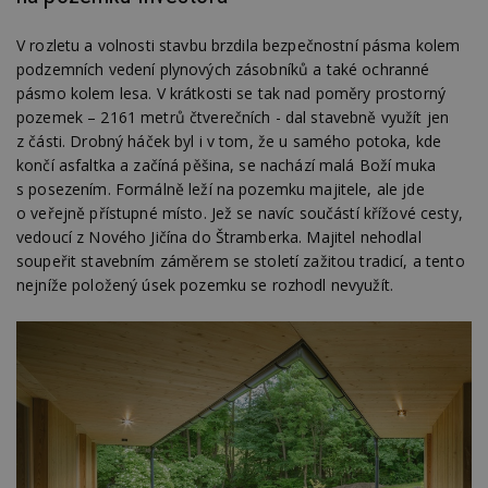
V rozletu a volnosti stavbu brzdila bezpečnostní pásma kolem
podzemních vedení plynových zásobníků a také ochranné
pásmo kolem lesa. V krátkosti se tak nad poměry prostorný
pozemek – 2161 metrů čtverečních - dal stavebně využít jen
z části. Drobný háček byl i v tom, že u samého potoka, kde
končí asfaltka a začíná pěšina, se nachází malá Boží muka
s posezením. Formálně leží na pozemku majitele, ale jde
o veřejně přístupné místo. Jež se navíc součástí křížové cesty,
vedoucí z Nového Jičína do Štramberka. Majitel nehodlal
soupeřit stavebním záměrem se století zažitou tradicí, a tento
nejníže položený úsek pozemku se rozhodl nevyužít.