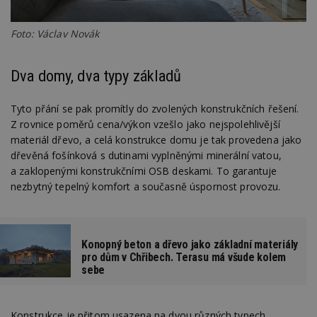
Foto: Václav Novák
Dva domy, dva typy základů
Tyto přání se pak promítly do zvolených konstrukčních řešení.
Z rovnice poměrů cena/výkon vzešlo jako nejspolehlivější
materiál dřevo, a celá konstrukce domu je tak provedena jako
dřevěná fošínková s dutinami vyplněnými minerální vatou,
a zaklopenými konstrukčními OSB deskami. To garantuje
nezbytný tepelný komfort a současně úspornost provozu.
Konopný beton a dřevo jako základní materiály
pro dům v Chřibech. Terasu má všude kolem
sebe
Konstrukce je přitom usazena na dvou různých typech