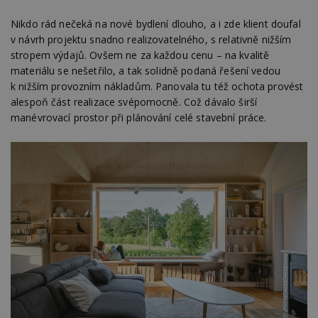
Nikdo rád nečeká na nové bydlení dlouho, a i zde klient doufal
v návrh projektu snadno realizovatelného, s relativně nižším
stropem výdajů. Ovšem ne za každou cenu – na kvalitě
materiálu se nešetřilo, a tak solidně podaná řešení vedou
k nižším provozním nákladům. Panovala tu též ochota provést
alespoň část realizace svépomocně. Což dávalo širší
manévrovací prostor při plánování celé stavební práce.