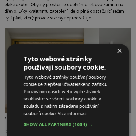
elektrokotel. Obytný prostor je doplněn o krbová kamna na
dřevo. Díky kvalitnímu zateplení jde o plně dostačující režim
vytápění, který provoz stavby neprodražuje.
×
Tyto webové stránky
používají soubory cookie.
Tyto webové stránky používají soubory
cookie ke zlepšení uživatelského zážitku.
Používáním našich webových stránek
souhlasíte se všemi soubory cookie v
souladu s našimi zásadami používání
souborů cookie.
Více informací
Foto: Václav Novák
SHOW ALL PARTNERS
(1634) →
Dům s výminkem se tak propisuje do krajiny i srdcí svých