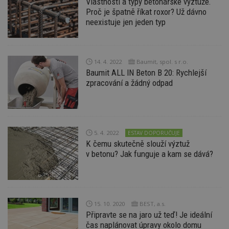
Vlastnosti a typy betonářské výztuže.
minuty
co
www.estav.cz
Proč je špatně říkat roxor? Už dávno
na
ab
neexistuje jen jeden typ
Ho
zd
ná
z
vz
14. 4. 2022
Baumit, spol. s r.o.
d
l
Baumit ALL IN Beton B 20: Rychlejší
z
zpracování a žádný odpad
st
w
_dc_gtm_UA-53599847-1
.estav.cz
53
T
sekund
co
př
w
5. 4. 2022
ESTAV DOPORUČUJE
po
K čemu skutečně slouží výztuž
S
Go
v betonu? Jak funguje a kam se dává?
da
kó
Po
lz
z
nu
be
15. 10. 2020
BEST, a.s.
sk
Připravte se na jaro už teď! Je ideální
f
s
čas naplánovat úpravy okolo domu
ná