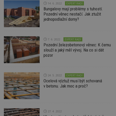
14. 6. 2022
EXPERT RADÍ
Bungalovy mají problémy s tuhostí.
Pozední věnec nestačí. Jak ztužit
Funkční soubory
Nezařazené
jednopodlažní domy?
soubory
7. 6. 2022
EXPERT RADÍ
Pozední železobetonový věnec: K čemu
slouží a jaký měl vývoj. Na co si dát
pozor
Nezbytně nutné soubory
Výkonové soubory
Soubory cílení
Funkční soubory
Nezařazené soubory
24. 5. 2022
EXPERT RADÍ
Nezbytně nutné soubory cookie umožňují základní
Ocelová výztuž musí být schovaná
funkce webových stránek, jako je přihlášení
v betonu. Jak moc a proč?
uživatele a správa účtu. Webové stránky nelze bez
nezbytně nutných souborů cookie správně
používat.
Provider
/
Název
Vyprší
P
Doména
27. 4. 2022
_hjIncludedInPageviewSample
2
T
Hotjar Ltd