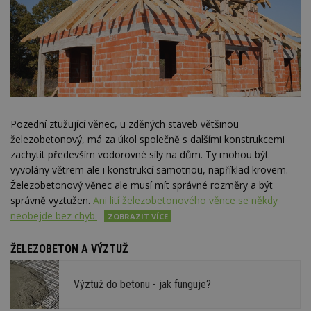
Pozední ztužující věnec, u zděných staveb většinou
železobetonový, má za úkol společně s dalšími konstrukcemi
zachytit především vodorovné síly na dům. Ty mohou být
vyvolány větrem ale i konstrukcí samotnou, například krovem.
Železobetonový věnec ale musí mít správné rozměry a být
správně vyztužen.
Ani lití železobetonového věnce se někdy
neobejde bez chyb.
ŽELEZOBETON A VÝZTUŽ
Výztuž do betonu - jak funguje?