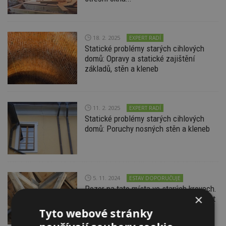
18. 2. 2025
EXPERT RADÍ
Statické problémy starých cihlových
domů: Opravy a statické zajištění
základů, stěn a kleneb
11. 2. 2025
EXPERT RADÍ
Statické problémy starých cihlových
domů: Poruchy nosných stěn a kleneb
5. 11. 2024
ESTAV DOPORUČUJE
Pozor na tato místa ve starých krovech.
×
Při opravě starého domu musíte chápat
řemeslo předků
Tyto webové stránky