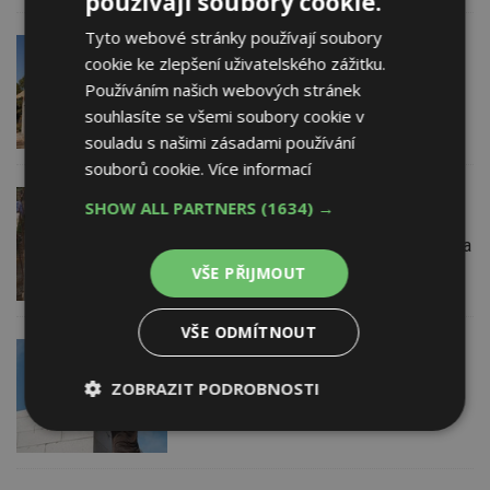
používají soubory cookie.
Tyto webové stránky používají soubory
4. 10. 2022
ESTAV DOPORUČUJE
cookie ke zlepšení uživatelského zážitku.
Moderní krov může způsobit trhliny
Používáním našich webových stránek
v nadezdívce. Pozední věnec je nutný
pro kotvení krovu
souhlasíte se všemi soubory cookie v
souladu s našimi zásadami používání
souborů cookie.
Více informací
9. 8. 2022
SHOW ALL PARTNERS
(1634) →
Má se pod železobetonový pozední
věnec pokládat asfaltový pás? Záleží na
účelu
VŠE PŘIJMOUT
VŠE ODMÍTNOUT
19. 7. 2022
Jak správně udělat a vyztužit
ZOBRAZIT PODROBNOSTI
železobetonový pozední věnec domu.
Kde se dělají nejčastější chyby?
Nezbytně
Výkonové
Soubory
nutné
soubory
cílení
soubory