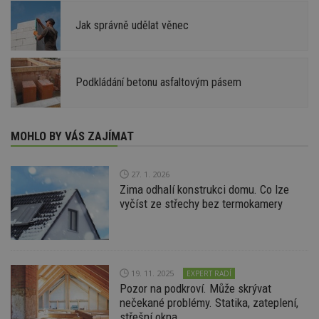
Jak správně udělat věnec
Podkládání betonu asfaltovým pásem
MOHLO BY VÁS ZAJÍMAT
27. 1. 2026
Zima odhalí konstrukci domu. Co lze
vyčíst ze střechy bez termokamery
19. 11. 2025
EXPERT RADÍ
Pozor na podkroví. Může skrývat
nečekané problémy. Statika, zateplení,
střešní okna...