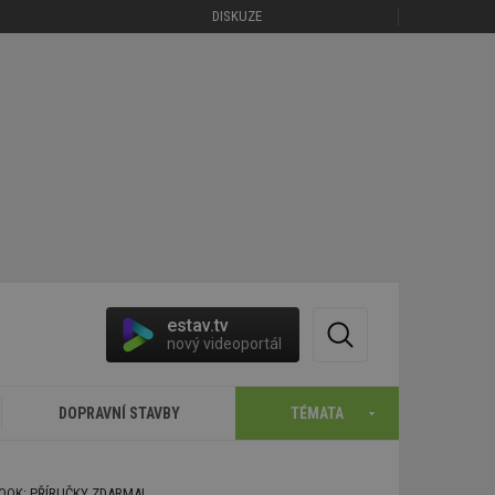
DISKUZE
estav.tv
nový videoportál
DOPRAVNÍ STAVBY
TÉMATA
BOOK: PŘÍRUČKY ZDARMA!