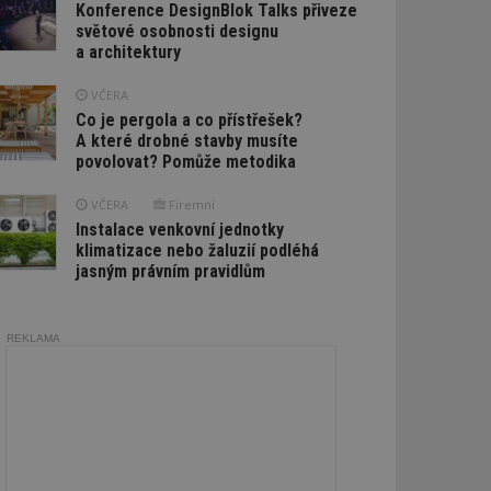
Konference DesignBlok Talks přiveze
světové osobnosti designu
a architektury
VČERA
Co je pergola a co přístřešek?
A které drobné stavby musíte
povolovat? Pomůže metodika
VČERA
Firemní
Instalace venkovní jednotky
klimatizace nebo žaluzií podléhá
jasným právním pravidlům
REKLAMA