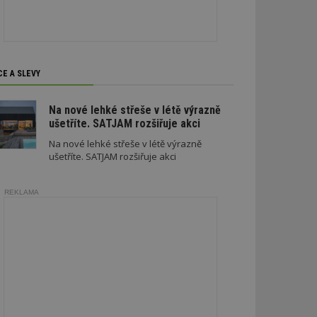
soubory
CE A SLEVY
zařazené soubory
Na nové lehké střeše v létě výrazně
ušetříte. SATJAM rozšiřuje akci
 a správa účtu.
Na nové lehké střeše v létě výrazně
ušetříte. SATJAM rozšiřuje akci
aby informoval
REKLAMA
zahrnut do
obrazení stránky
ebům používajícím
h skriptů a kódu na
ovat za nezbytně
musí fungovat
, které je také
le Analytics.
ření session