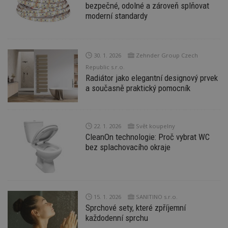
nu
bezpečné, odolné a zároveň splňovat
be
moderní standardy
sk
f
s
ná
je
kt
30. 1. 2026
Zehnder Group Czech
id
Republic s.r.o.
p
ú
Radiátor jako elegantní designový prvek
An
a současně praktický pomocník
id
www.estav.cz
1 rok
T
co
po
vy
se
22. 1. 2026
Svět koupelny
CleanOn technologie: Proč vybrat WC
_hjFirstSeen
29
S
Hotjar Ltd
bez splachovacího okraje
minut
je
.estav.cz
54
ab
sekund
sl
ce
pr
po
N
15. 1. 2026
SANITINO s.r.o.
ž
id
Sprchové sety, které zpříjemní
i
každodenní sprchu
_hjAbsoluteSessionInProgress
29
S
Hotjar Ltd