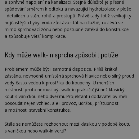
a správné napojení na kanalizaci. Stejně důležité je přesné
spádování směrem k odtoku a navazující hydroizolace v ploše
i detailech u stěn, rohů a prostupů. Právě tady totiž vznikají ty
nejčastější chyby: voda zůstává stát na dlažbě, rozlévá se
mimo sprchovací zónu nebo postupně zatéká do konstrukce
a způsobuje větší komplikace.
Kdy může walk-in sprcha způsobit potíže
Problémem může být i samotná dispozice. Příliš krátká
zástěna, nevhodně umístěná sprchová hlavice nebo silný proud
vody často vedou k prostřiku do koupelny. U menších
místností proto nemusí být walk-in praktičtější než klasický
kout s vaničkou nebo dveřmi. Projektant i dodavatel by měli
posoudit nejen vzhled, ale i provoz, údržbu, přístupnost
a možnosti stavební konstrukce.
Stále se nemůžete rozhodnout mezi klasikou v podobě koutu
s vaničkou nebo walk-in verzí?