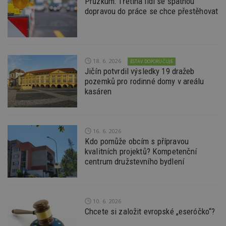
Průzkum: Třetina lidí se špatnou
Funkční soubory
Nezařazené soubory
dopravou do práce se chce přestěhovat
Nezbytně nutné soubory cookie umožňují základní
funkce webových stránek, jako je přihlášení
uživatele a správa účtu. Webové stránky nelze bez
nezbytně nutných souborů cookie správně
používat.
18. 6. 2026
ESTAV DOPORUČUJE
Jičín potvrdil výsledky 19 dražeb
Provider
/
Název
Vyprší
P
pozemků pro rodinné domy v areálu
Doména
kasáren
_hjIncludedInPageviewSample
2
T
Hotjar Ltd
minuty
co
www.estav.cz
na
ab
Ho
16. 6. 2026
zd
ná
Kdo pomůže obcím s přípravou
z
kvalitních projektů? Kompetenční
vz
centrum družstevního bydlení
d
l
z
st
w
10. 6. 2026
_dc_gtm_UA-53599847-1
.estav.cz
53
T
Chcete si založit evropské „eseróčko“?
sekund
co
př
w