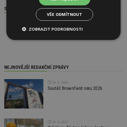
SOUVISEJÍCÍ TÉMATA
VŠE ODMÍTNOUT
Interiér
Instalace - TZB
Zařizovací předměty v koupelně
ZOBRAZIT PODROBNOSTI
Nezbytně
Výkonové
Soubory
nutné
soubory
cílení
soubory
NEJNOVĚJŠÍ REDAKČNÍ ZPRÁVY
Funkční soubory
Nezařazené
soubory
29. 6. 2026
Soutěž Brownfield roku 2026
Nezbytně nutné soubory
22. 6. 2026
Výkonové soubory
Soubory cílení