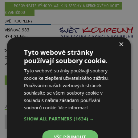
POROVNEJTE VÝHODY WALK-IN SPRCHY A SPRCHOVÉHO KOUTU
S VANIČKOU
SVĚT KOUPELNY
Višňová 983
434 01 Most
×
telefon:
+420 477 477 047
Tyto webové stránky
e-mail:
info@svet-koupelny.cz
používají soubory cookie.
web:
www.svet-koupelny.cz
Tyto webové stránky používají soubory
cookie ke zlepšení uživatelského zážitku.
VÍCE O FIRMĚ
VYŽÁDAT DALŠÍ INFORMACE
Používáním našich webových stránek
souhlasíte se všemi soubory cookie v
souladu s našimi zásadami používání
SDÍLET / HODNOTIT TENTO ČLÁNEK
souborů cookie.
Více informací
SHOW ALL PARTNERS
(1634) →
0
VŠE PŘIJMOUT