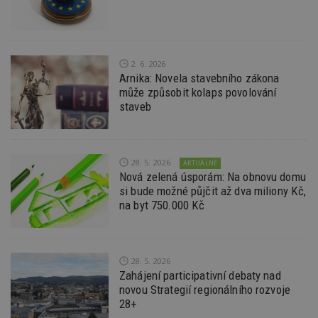
po
S
Go
da
kó
Po
2. 6. 2026
lz
Arnika: Novela stavebního zákona
z
nu
může způsobit kolaps povolování
be
staveb
sk
f
s
ná
je
kt
28. 5. 2026
AKTUÁLNĚ
id
Nová zelená úsporám: Na obnovu domu
p
ú
si bude možné půjčit až dva miliony Kč,
An
na byt 750.000 Kč
id
www.estav.cz
1 rok
T
co
po
vy
se
28. 5. 2026
Zahájení participativní debaty nad
_hjFirstSeen
29
S
Hotjar Ltd
novou Strategií regionálního rozvoje
minut
je
.estav.cz
54
ab
28+
sekund
sl