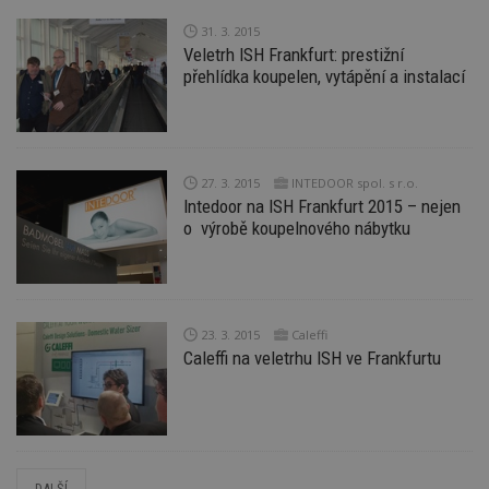
sk
f
31. 3. 2015
s
Veletrh ISH Frankfurt: prestižní
ná
je
přehlídka koupelen, vytápění a instalací
kt
id
p
ú
An
id
www.estav.cz
1 rok
T
27. 3. 2015
INTEDOOR spol. s r.o.
co
Intedoor na ISH Frankfurt 2015 – nejen
po
o výrobě koupelnového nábytku
vy
se
_hjFirstSeen
29
S
Hotjar Ltd
minut
je
.estav.cz
54
ab
sekund
sl
23. 3. 2015
Caleffi
ce
pr
Caleffi na veletrhu ISH ve Frankfurtu
po
N
ž
id
i
_hjAbsoluteSessionInProgress
29
S
Hotjar Ltd
minut
je
.estav.cz
DALŠÍ