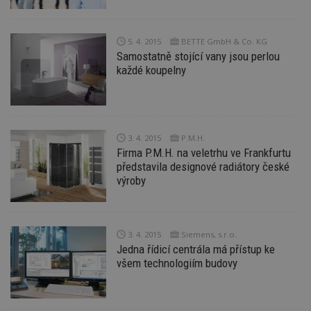
Provider
/
Název
Vyprší
P
Doména
_hjIncludedInPageviewSample
2
T
Hotjar Ltd
5. 4. 2015
BETTE GmbH & Co. KG
minuty
co
www.estav.cz
Samostatně stojící vany jsou perlou
na
ab
každé koupelny
Ho
zd
ná
z
vz
d
l
3. 4. 2015
P.M.H.
z
Firma P.M.H. na veletrhu ve Frankfurtu
st
w
představila designové radiátory české
výroby
_dc_gtm_UA-53599847-1
.estav.cz
53
T
sekund
co
př
w
po
S
3. 4. 2015
Siemens, s.r.o.
Go
Jedna řídicí centrála má přístup ke
da
kó
všem technologiím budovy
Po
lz
z
nu
be