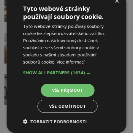
×
Slovakia s.r.o.
Tyto webové stránky
Grundfos na veletrhu ISH 2015
používají soubory cookie.
Tyto webové stránky používají soubory
cookie ke zlepšení uživatelského zážitku.
24. 4. 2015
Koupelnové studio Stefano
Používáním našich webových stránek
Letos budou hlavním trendem
souhlasíte se všemi soubory cookie v
velkoformátové 3D obklady
souladu s našimi zásadami používání
souborů cookie.
Více informací
SHOW ALL PARTNERS
(1634) →
24. 4. 2015
Panasonic (divize tepelná
čerpadla a klimatizace)
VŠE PŘIJMOUT
Nové inovativní produkty Panasonic na
ISH 2015
VŠE ODMÍTNOUT
23. 4. 2015
Bosch Termotechnika s.r.o. ,
ZOBRAZIT PODROBNOSTI
obchodní divize Buderus
Inovace Buderusu na ISH 2015