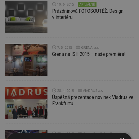
19. 6. 2015
AKTUÁLNĚ
Prázdninová FOTOSOUTĚŽ: Design
v interiéru
7. 5. 2015
GRENA, a.s.
Grena na ISH 2015 – naše premiéra!
28. 4. 2015
VIADRUS a.s.
Úspěšná prezentace novinek Viadrus ve
Frankfurtu
25. 4. 2015
Grundfos Sales Czechia and