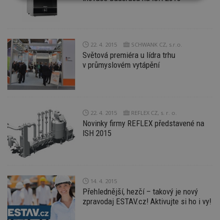
Nezbytně
Výkonové
Soubory
nutné
soubory
cílení
soubory
22. 4. 2015
SCHWANK CZ, s.r.o.
Světová premiéra u lídra trhu
Funkční soubory
Nezařazené
soubory
v průmyslovém vytápění
22. 4. 2015
REFLEX CZ, s. r. o.
Novinky firmy REFLEX představené na
Nezbytně nutné soubory
ISH 2015
Výkonové soubory
Soubory cílení
Funkční soubory
Nezařazené soubory
Nezbytně nutné soubory cookie umožňují základní
14. 4. 2015
funkce webových stránek, jako je přihlášení
Přehlednější, hezčí – takový je nový
uživatele a správa účtu. Webové stránky nelze bez
zpravodaj ESTAV.cz! Aktivujte si ho i vy!
nezbytně nutných souborů cookie správně
používat.