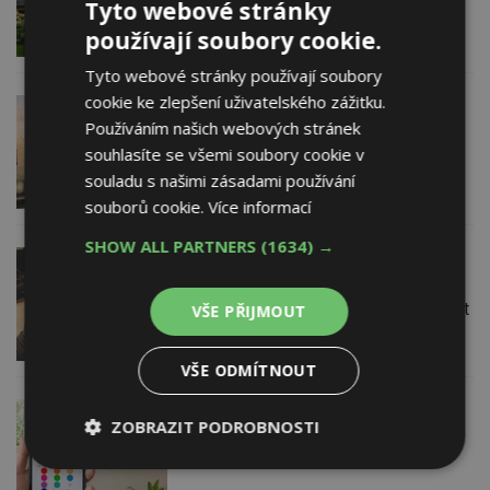
při koupi staršího rodinného domu.
Tyto webové stránky
Pozor na nejčastější závady
používají soubory cookie.
Tyto webové stránky používají soubory
cookie ke zlepšení uživatelského zážitku.
14. 11. 2024
Recuair s.r.o.
Používáním našich webových stránek
Jak funguje vlhkost v bytě: Přehledné
vysvětlení
souhlasíte se všemi soubory cookie v
souladu s našimi zásadami používání
souborů cookie.
Více informací
SHOW ALL PARTNERS
(1634) →
13. 11. 2024
Zehnder Group Czech
Republic s.r.o.
Vlhkost není problém. Jen ji umět využít
VŠE PŘIJMOUT
VŠE ODMÍTNOUT
15. 10. 2024
Recuair s.r.o.
ZOBRAZIT PODROBNOSTI
Pět mýtů o rekuperaci: Pravda, kterou
potřebujete znát
Nezbytně
Výkonové
Soubory