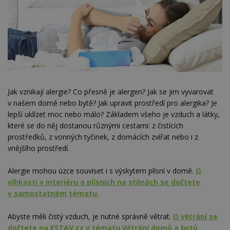
Jak vznikají alergie? Co přesně je alergen? Jak se jim vyvarovat
v našem domě nebo bytě? Jak upravit prostředí pro alergika? Je
lepší uklízet moc nebo málo? Základem všeho je vzduch a látky,
které se do něj dostanou různými cestami: z čistících
prostředků, z vonných tyčinek, z domácích zvířat nebo i z
vnějšího prostředí.
Alergie mohou úzce souviset i s výskytem plísní v domě.
O
vlhkosti v interiéru a plísních na stěnách se dočtete
v samostatném tématu.
Abyste měli čistý vzduch, je nutné správně větrat.
O větrání se
dočtete na ESTAV.cz v tématu Větrání domů a bytů.