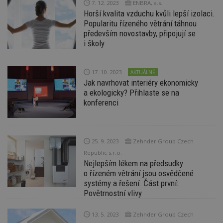
7. 12. 2023
ENBRA, a.s.
f
s
Horší kvalita vzduchu kvůli lepší izolaci.
ná
Popularitu řízeného větrání táhnou
je
kt
především novostavby, připojují se
id
i školy
p
ú
An
17. 10. 2023
AKTUÁLNĚ
id
www.estav.cz
1 rok
T
co
Jak navrhovat interiéry ekonomicky
po
a ekologicky? Přihlaste se na
vy
konferenci
se
_hjFirstSeen
29
S
Hotjar Ltd
minut
je
.estav.cz
54
ab
sekund
sl
25. 9. 2023
Zehnder Group Czech
ce
pr
Republic s.r.o.
po
Nejlepším lékem na předsudky
N
ž
o řízeném větrání jsou osvědčené
id
systémy a řešení. Část první:
i
Povětrnostní vlivy
_hjAbsoluteSessionInProgress
29
S
Hotjar Ltd
minut
je
.estav.cz
54
ab
13. 5. 2023
Zehnder Group Czech
sekund
sl