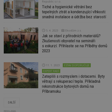
Republic s.r.o.
ce
pr
Tiché a hygienické větrání bez
po
tepelných ztrát a kondenzující vlhkosti:
N
snadná instalace a údržba bez starostí
ž
id
i
5. 4. 2023
Ekodům z.s.
counter
www.estav.cz
29
T
minut
co
Jak se staví z přírodních materiálů?
53
po
Zkušenosti obyvatel na semináři
sekund
vy
se
s exkurzí. Přihlaste se na Příběhy domů
2023
__gfp_64b
1 rok
Je
Google LLC
so
.estav.cz
kt
sp
11. 1. 2023
ESTAV DOPORUČUJE
da
c
EXPERT RADÍ
n
Zateplili s rozmyslem i dotacemi. Byty
w
větrají s rekuperací tepla. Příkladná
rekonstrukce bytových domů na
Příbramsku
Název
Provider
/
Doména
Vyprší
DALŠÍ
Provider
/
Název
Vyprší
Popis
_hjSessionUser_170189
.estav.cz
1 rok
Provider
Doména
Název
/
Vyprší
Popis
REKLAMA