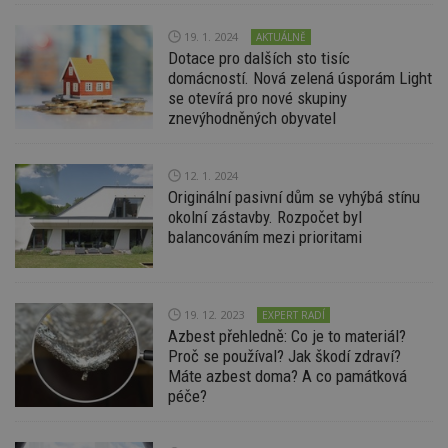
Doména
_hjIncludedInPageviewSample
2
T
Hotjar Ltd
19. 1. 2024
AKTUÁLNĚ
minuty
co
www.estav.cz
Dotace pro dalších sto tisíc
na
domácností. Nová zelená úsporám Light
ab
Ho
se otevírá pro nové skupiny
zd
znevýhodněných obyvatel
ná
z
vz
d
l
12. 1. 2024
z
Originální pasivní dům se vyhýbá stínu
st
okolní zástavby. Rozpočet byl
w
balancováním mezi prioritami
_dc_gtm_UA-53599847-1
.estav.cz
53
T
sekund
co
př
w
po
19. 12. 2023
S
EXPERT RADÍ
Go
Azbest přehledně: Co je to materiál?
da
Proč se používal? Jak škodí zdraví?
kó
Po
Máte azbest doma? A co památková
lz
péče?
z
nu
be
sk