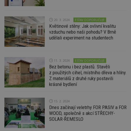
nutné
soubory
cílení
soubory
20. 3. 2024
ESTAV DOPORUČUJE
Květinové stěny: Jak ovlivní kvalitu
Funkční soubory
Nezařazené
vzduchu nebo naši pohodu? V Brně
soubory
udělali experiment na studentech
11. 3. 2024
ESTAV DOPORUČUJE
Bez betonu i bez plastů. Stavěli
z použitých cihel, místního dřeva a hlíny.
Nezbytně nutné soubory
Z materiálů z druhé ruky postavili
Výkonové soubory
Soubory cílení
krásné bydlení
Funkční soubory
Nezařazené soubory
Nezbytně nutné soubory cookie umožňují základní
15. 2. 2024
funkce webových stránek, jako je přihlášení
Dnes začínají veletrhy FOR PASIV a FOR
uživatele a správa účtu. Webové stránky nelze bez
WOOD, společně s akcí STŘECHY-
nezbytně nutných souborů cookie správně
SOLAR-ŘEMESLO
používat.
Provider
/
Název
Vyprší
P