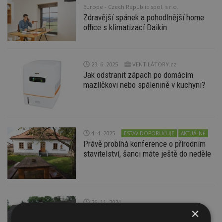
Europe - Czech Republic spol. s r.o.
Zdravější spánek a pohodlnější home
office s klimatizací Daikin
23. 6. 2025
VENTILÁTORY.cz
Jak odstranit zápach po domácím
mazlíčkovi nebo spálenině v kuchyni?
4. 4. 2025
ESTAV DOPORUČUJE
AKTUÁLNĚ
Právě probíhá konference o přírodním
stavitelství, šanci máte ještě do neděle
26. 11. 2024
×
10 věcí, na které nesmíte zapomenout