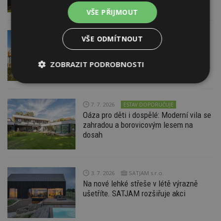
VŠE PŘIJMOUT
10. 7. 2026
Asociace dodavatelů
VŠE ODMÍTNOUT
montovaných domů, z.s.
Statistiky dřevostaveb 2025: Dřevo
ZOBRAZIT PODROBNOSTI
posílilo i v roce, kdy se stavělo méně
Nezbytně
Výkonové
Soubory
nutné
soubory
cílení
soubory
7. 7. 2026
ESTAV DOPORUČUJE
Oáza pro děti i dospělé: Moderní vila se
zahradou a borovicovým lesem na
dosah
Funkční soubory
Nezařazené
soubory
3. 7. 2026
SATJAM s.r.o.
Na nové lehké střeše v létě výrazně
ušetříte. SATJAM rozšiřuje akci
Nezbytně nutné soubory