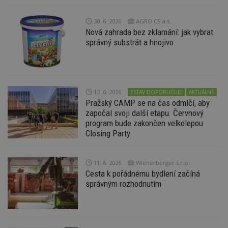
Výkonové soubory
Soubory cílení
30. 6. 2026
AGRO CS a.s.
Funkční soubory
Nezařazené soubory
Nová zahrada bez zklamání: jak vybrat
správný substrát a hnojivo
Nezbytně nutné soubory cookie umožňují základní
funkce webových stránek, jako je přihlášení
uživatele a správa účtu. Webové stránky nelze bez
nezbytně nutných souborů cookie správně
používat.
Provider
/
12. 6. 2026
ESTAV DOPORUČUJE
AKTUÁLNĚ
Název
Vyprší
P
Doména
Pražský CAMP se na čas odmlčí, aby
započal svoji další etapu. Červnový
_hjIncludedInPageviewSample
2
T
Hotjar Ltd
minuty
co
www.estav.cz
program bude zakončen velkolepou
na
Closing Party
ab
Ho
zd
ná
z
11. 6. 2026
Wienerberger s.r.o.
vz
Cesta k pořádnému bydlení začíná
d
správným rozhodnutím
l
z
st
w
_dc_gtm_UA-53599847-1
.estav.cz
53
T
sekund
co