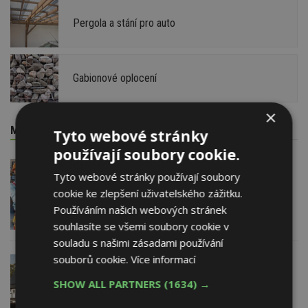
Pergola a stání pro auto
Gabionové oplocení
×
MOHLO BY VÁS ZAJÍMAT
Tyto webové stránky
používají soubory cookie.
6. 8. 2026
ABF, a.s.
Tyto webové stránky používají soubory
Dotace pro zranitelné domácnosti
cookie ke zlepšení uživatelského zážitku.
i bezúročný úvěr, poradenství na
veletrhu FOR ARCH
Používáním našich webových stránek
souhlasíte se všemi soubory cookie v
souladu s našimi zásadami používání
souborů cookie.
Více informací
17. 7. 2026
AKTUÁLNĚ
Léto patří Dnům lidové architektury.
SHOW ALL PARTNERS
(1634) →
O víkendu vrcholí v Libereckém kraji