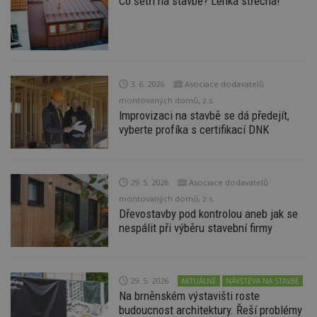
Co šetří na stavbě? Lehká střecha!
54
ab
sekund
sl
ce
pr
po
N
ž
id
i
3. 6. 2026
Asociace dodavatelů
_hjAbsoluteSessionInProgress
29
S
montovaných domů, z.s.
Hotjar Ltd
minut
je
.estav.cz
Improvizaci na stavbě se dá předejít,
54
ab
vyberte profíka s certifikací DNK
sekund
sl
ce
pr
po
N
ž
29. 5. 2026
Asociace dodavatelů
id
montovaných domů, z.s.
i
Dřevostavby pod kontrolou aneb jak se
counter
www.estav.cz
29
T
nespálit při výběru stavební firmy
minut
co
53
po
sekund
vy
se
__gfp_64b
1 rok
Je
Google LLC
29. 5. 2026
AKTUÁLNĚ
NÁVŠTĚVA NA STAVBĚ
so
.estav.cz
Na brněnském výstavišti roste
kt
budoucnost architektury. Řeší problémy
sp