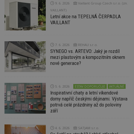
9. 6. 2026
Vaillant Group Czech s.r.o. (zn.
př
w
VAILLANT)
po
Letní akce na TEPELNÁ ČERPADLA
S
Go
VAILLANT
da
kó
Po
lz
z
7. 6. 2026
REHAU s.r.o.
nu
be
SYNEGO vs. ARTEVO: Jaký je rozdíl
sk
mezi plastovým a kompozitním oknem
f
s
nové generace?
ná
je
kt
id
p
5. 6. 2026
ESTAV DOPORUČUJE
AKTUÁLNĚ
ú
An
Inspirativní chaty a letní víkendové
domy napříč českými dějinami. Výstava
id
www.estav.cz
1 rok
T
potrvá celé prázdniny až do poloviny
co
po
září
vy
se
_hjFirstSeen
29
S
Hotjar Ltd
4. 6. 2026
SATJAM s.r.o.
minut
je
.estav.cz