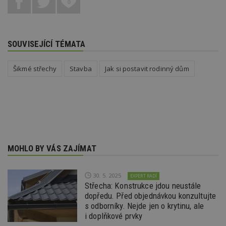
po
0
S
Go
da
kó
Po
SOUVISEJÍCÍ TÉMATA
lz
z
nu
be
Šikmé střechy
Stavba
Jak si postavit rodinný dům
sk
f
s
ná
je
kt
id
p
ú
An
MOHLO BY VÁS ZAJÍMAT
id
www.estav.cz
1 rok
T
co
po
vy
30. 5. 2025
EXPERT RADÍ
se
Střecha: Konstrukce jdou neustále
_hjFirstSeen
29
S
Hotjar Ltd
dopředu. Před objednávkou konzultujte
minut
je
.estav.cz
s odborníky. Nejde jen o krytinu, ale
54
ab
sekund
sl
i doplňkové prvky
ce