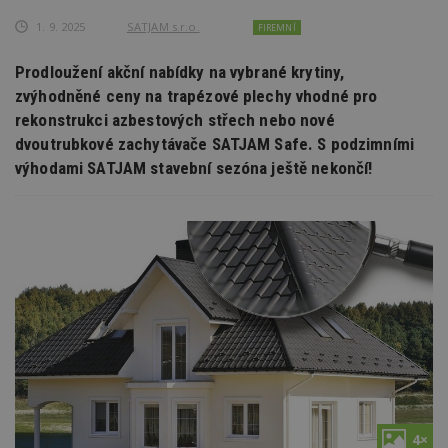
1. 9. 2025
SATJAM s.r.o.
FIREMNÍ
Prodloužení akční nabídky na vybrané krytiny,
zvýhodněné ceny na trapézové plechy vhodné pro
rekonstrukci azbestových střech nebo nové
dvoutrubkové zachytávače SATJAM Safe. S podzimními
výhodami SATJAM stavební sezóna ještě nekončí!
4×