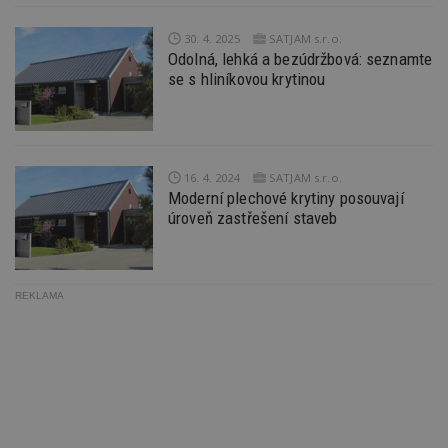
pr
po
N
30. 4. 2025
SATJAM s.r.o.
ž
Odolná, lehká a bezúdržbová: seznamte
id
i
se s hliníkovou krytinou
_hjAbsoluteSessionInProgress
29
S
Hotjar Ltd
minut
je
.estav.cz
54
ab
sekund
sl
ce
pr
16. 4. 2024
SATJAM s.r.o.
po
Moderní plechové krytiny posouvají
N
ž
úroveň zastřešení staveb
id
i
counter
www.estav.cz
29
T
minut
co
REKLAMA
53
po
sekund
vy
se
__gfp_64b
1 rok
Je
Google LLC
so
.estav.cz
kt
sp
da
c
n