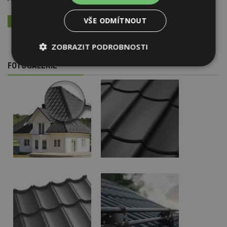
VŠE ODMÍTNOUT
VÍCE INFORMACÍ NALEZNETE ZDE
ZOBRAZIT PODROBNOSTI
FOTOGALERIE
Nezbytně
Výkonové
Soubory
nutné
soubory
cílení
soubory
Funkční soubory
Nezařazené
soubory
Nezbytně nutné soubory
Výkonové soubory
Soubory cílení