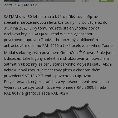
Zdroj: SATJAM s.r.o.
SATJAM slaví 30 let na trhu a k této příležitosti připravil
speciální narozeninovou slevu, kterou nyní prodlužuje až do
31. října 2025. Díky tomu můžete stále výhodně pořídit
ocelovou krytinu SATJAM Trend Wave s vylepšenou
povrchovou úpravou TopMat hrubozrnný v oblíbeném
antracitovém odstínu RAL 7016 a také ocelovou krytinu Taurus
®
Modul s ekologickým povrchem GreenCoat
Crown. Stále jsou
k dispozici také krytiny s efektním strukturovaným povrchem
Satmat hrubozrnný za cenu standardního Polyestersatu. Akční
nabídku nově rozšiřuje trapézový plech v ekonomickém
provedení SAT 18NP Trend s povrchovou úpravou
Polyestersat, který lze pořídit za vylepšenou ceníkovou cenu.
Vybírat lze ze čtyř odstínů: červenohnědá RAL 3009, hnědá
RAL 8017 a grafitově šedá RAL 7024.