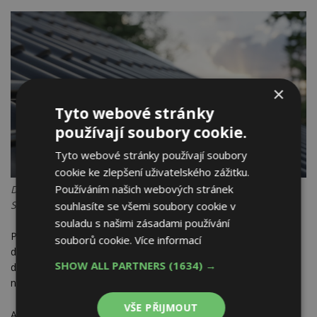
×
Tyto webové stránky
používají soubory cookie.
Tyto webové stránky používají soubory
cookie ke zlepšení uživatelského zážitku.
Používáním našich webových stránek
Dvoutrubkové sněhové zachytávače SATJAM Safe. Zdroj:
SATJAM s.r.o.
souhlasíte se všemi soubory cookie v
souladu s našimi zásadami používání
Pozitivní změny přicházejí také u komplexního programu
souborů cookie.
Více informací
doplňků. Stávající sortiment sněhových zábran rozšiřují nové
SHOW ALL PARTNERS
(1634) →
dvoutrubkové sněhové zachytávače SATJAM Safe, které se
nekotví do nosného podkladu, ale přímo do krytiny.
VŠE PŘIJMOUT
Akční nabídky jsou platné do 31. 10. 2025.