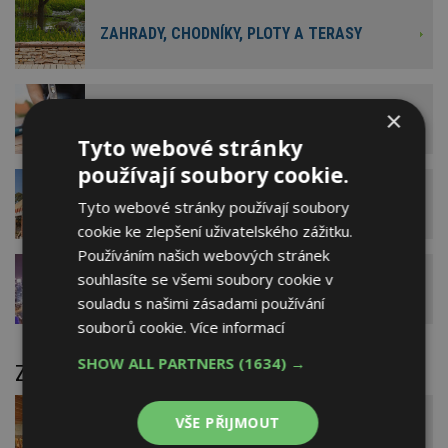
ZAHRADY, CHODNÍKY, PLOTY A TERASY
×
PRACOVNÍ NÁVODY A POSTUPY
Tyto webové stránky
používají soubory cookie.
POZEDNÍ VĚNEC A ZTUŽENÍ STAVBY
Tyto webové stránky používají soubory
cookie ke zlepšení uživatelského zážitku.
Používáním našich webových stránek
souhlasíte se všemi soubory cookie v
DIGITALIZACE A ROBOTIZACE
souladu s našimi zásadami používání
souborů cookie.
Více informací
SHOW ALL PARTNERS
(1634) →
Zařizujeme a vybavujeme
VŠE PŘIJMOUT
VYTÁPĚNÍ DOMU A ZDROJE TEPLA