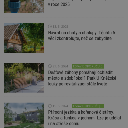
v roce 2025
13. 5. 2025
Návrat na chaty a chalupy: Těchto 5
věcí zkontrolujte, než se zabydlíte
21. 6. 2024
ESTAV DOPORUČUJE
Dešťové záhony pomáhají ochladit
město a zdobí okolí. Park U Kněžské
louky po revitalizaci stále kvete
15. 5. 2024
ESTAV DOPORUČUJE
Přírodní jezírka a kořenové čistírny.
Krása a funkce v jednom. Lze je udělat
i na střeše domu