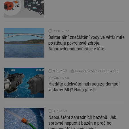
z
st
w
_dc_gtm_UA-53599847-1
.estav.cz
53
T
sekund
co
př
w
20. 8. 2022
po
Bakteriální znečištění vody ve větší míře
S
postihuje povrchové zdroje.
Go
da
Nejpravděpodobnější je v létě
kó
Po
lz
z
nu
be
9. 6. 2022
Grundfos Sales Czechia and
sk
Slovakia s.r.o.
f
s
Hledáte adekvátní náhradu za domácí
ná
vodárny MQ? Našli jste ji
je
kt
id
p
ú
An
3. 6. 2022
Napouštění zahradních bazénů. Jak
id
www.estav.cz
1 rok
T
správně napustit bazén a proč ho
co
po
nenapouštět z vodovodu?