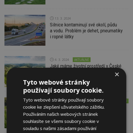
13. 3. 2024
Silnice kontaminují své okolí, půdu
a vodu. Problém je dehet, pneumatiky
i ropné látky
4. 3. 2024
AKTUÁLNĚ
Jaké máme životní prostředí v České
republice? Zpráva přinesla mírně
×
povzbudivé výsledky
Tyto webové stránky
používají soubory cookie.
Tyto webové stránky používají soubory
1. 3. 2024
ESTAV DOPORUČUJE
EXPERT RADÍ
cookie ke zlepšení uživatelského zážitku.
Ferdinand Leffler: Aby zahrada byla
přírodou, musí být půda, voda a rostliny
Používáním našich webových stránek
v rovnováze
souhlasíte se všemi soubory cookie v
souladu s našimi zásadami používání