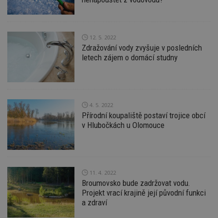
vy
se
_hjFirstSeen
29
S
Hotjar Ltd
minut
je
.estav.cz
12. 5. 2022
54
ab
sekund
sl
Zdražování vody zvyšuje v posledních
ce
letech zájem o domácí studny
pr
po
N
ž
id
i
4. 5. 2022
_hjAbsoluteSessionInProgress
29
S
Hotjar Ltd
minut
je
Přírodní koupaliště postaví trojice obcí
.estav.cz
54
ab
v Hlubočkách u Olomouce
sekund
sl
ce
pr
po
N
ž
id
11. 4. 2022
i
Broumovsko bude zadržovat vodu.
counter
www.estav.cz
29
T
Projekt vrací krajině její původní funkci
minut
co
a zdraví
53
po
sekund
vy
se