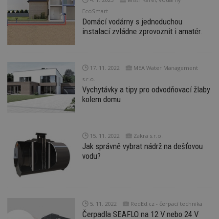
EcoSmart
Domácí vodárny s jednoduchou
instalací zvládne zprovoznit i amatér.
Nezbytně nutné soubory
Výkonové soubory
Soubory cílení
Funkční soubory
Nezařazené soubory
17. 11. 2022
MEA Water Management
Nezbytně nutné soubory cookie umožňují základní
s.r.o.
funkce webových stránek, jako je přihlášení
Vychytávky a tipy pro odvodňovací žlaby
uživatele a správa účtu. Webové stránky nelze bez
kolem domu
nezbytně nutných souborů cookie správně
používat.
Provider
/
Název
Vyprší
P
Doména
15. 11. 2022
Zakra s.r.o.
Jak správně vybrat nádrž na dešťovou
_hjIncludedInPageviewSample
2
T
Hotjar Ltd
minuty
co
www.estav.cz
vodu?
na
ab
Ho
zd
ná
z
vz
5. 11. 2022
RedEd.cz - čerpací technika
d
Čerpadla SEAFLO na 12 V nebo 24 V
l