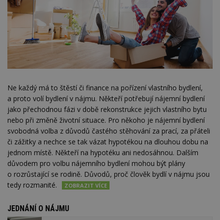
Ne každý má to štěstí či finance na pořízení vlastního bydlení,
a proto volí bydlení v nájmu. Někteří potřebují nájemní bydlení
jako přechodnou fázi v době rekonstrukce jejich vlastního bytu
nebo při změně životní situace. Pro někoho je nájemní bydlení
svobodná volba z důvodů častého stěhování za prací, za přáteli
či zážitky a nechce se tak vázat hypotékou na dlouhou dobu na
jednom místě. Někteří na hypotéku ani nedosáhnou. Dalším
důvodem pro volbu nájemního bydlení mohou být plány
o rozrůstající se rodině. Důvodů, proč člověk bydlí v nájmu jsou
tedy rozmanité.
JEDNÁNÍ O NÁJMU