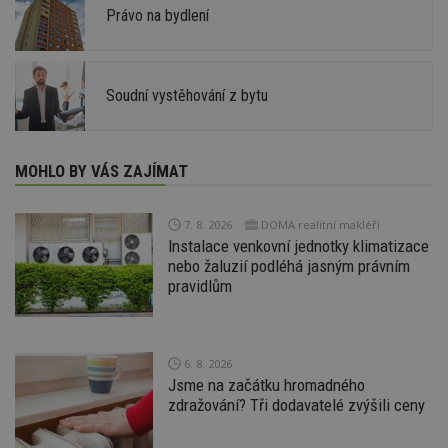
Právo na bydlení
Soudní vystěhování z bytu
MOHLO BY VÁS ZAJÍMAT
7. 8. 2026
DOMA realitní makléři
Instalace venkovní jednotky klimatizace
nebo žaluzií podléhá jasným právním
pravidlům
6. 8. 2026
Jsme na začátku hromadného
zdražování? Tři dodavatelé zvýšili ceny