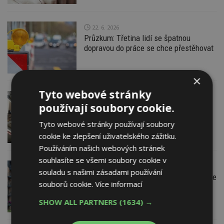
22. 6. 2026
Průzkum: Třetina lidí se špatnou
dopravou do práce se chce přestěhovat
×
Tyto webové stránky
18. 6. 2026
používají soubory cookie.
I nájem může být problém. Jak najít ten
správný? Úspěch zvyšuje dodání
Tyto webové stránky používají soubory
informací o sobě
cookie ke zlepšení uživatelského zážitku.
Používáním našich webových stránek
souhlasíte se všemi soubory cookie v
2. 6. 2026
EXPERT RADÍ
souladu s našimi zásadami používání
Éra dálkových odečtů přichází. Připravte
souborů cookie.
Více informací
se, riskovat se nevyplácí
SHOW ALL PARTNERS
(1634) →