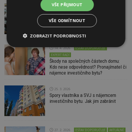
VŠE PŘIJMOUT
21. 4. 2026
Nájemní bydlení v Česku v 2026 se
stává standardem
VŠE ODMÍTNOUT
ZOBRAZIT PODROBNOSTI
Nezbytně
Výkonové
Soubory
14. 4. 2026
ESTAV DOPORUČUJE
nutné
soubory
cílení
EXPERT RADÍ
soubory
Škody na společných částech domu:
Kdo nese odpovědnost? Pronajímatel či
nájemce investičního bytu?
Funkční soubory
Nezařazené
soubory
25. 3. 2026
Spory vlastníka a SVJ s nájemcem
investičního bytu. Jak jim zabránit
Nezbytně nutné soubory
27. 2. 2026
ESTAV DOPORUČUJE
AKTUÁLNĚ