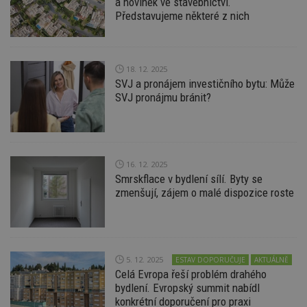
a novinek ve stavebnictví.
př
w
Představujeme některé z nich
po
S
Go
da
kó
18. 12. 2025
Po
lz
SVJ a pronájem investičního bytu: Může
z
SVJ pronájmu bránit?
nu
be
sk
f
s
ná
je
16. 12. 2025
kt
id
Smrskflace v bydlení sílí. Byty se
p
zmenšují, zájem o malé dispozice roste
ú
An
id
www.estav.cz
1 rok
T
co
po
vy
5. 12. 2025
ESTAV DOPORUČUJE
AKTUÁLNĚ
se
Celá Evropa řeší problém drahého
_hjFirstSeen
29
S
Hotjar Ltd
bydlení. Evropský summit nabídl
minut
je
.estav.cz
konkrétní doporučení pro praxi
54
ab