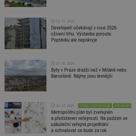
sekund
sl
ce
pr
po
N
12. 11. 2025
ž
Developeři očekávají v roce 2026
id
i
oživení trhu. Výstavba poroste.
Poptávku ale nepokryje
_hjAbsoluteSessionInProgress
29
S
Hotjar Ltd
minut
je
.estav.cz
54
ab
sekund
sl
ce
pr
27. 10. 2025
po
Byty v Praze dražší než v Miláně nebo
N
ž
Barceloně. Nájmy jsou levnější
id
i
counter
www.estav.cz
29
T
minut
co
53
po
sekund
vy
24. 10. 2025
ESTAV DOPORUČUJE
AKTUÁLNĚ
se
Metropolitní plán byl zveřejněn
__gfp_64b
1 rok
Je
a představen veřejnosti. Na podzim se
Google LLC
so
.estav.cz
uskuteční veřejná projednání
kt
a schvalovat se bude za rok
sp
da