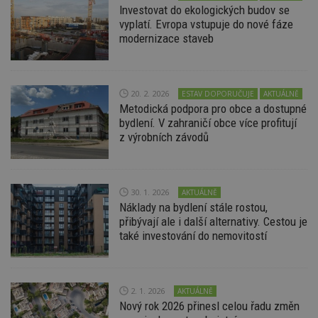
Výkonové soubory
Soubory cílení
Investovat do ekologických budov se
vyplatí. Evropa vstupuje do nové fáze
Funkční soubory
Nezařazené soubory
modernizace staveb
Nezbytně nutné soubory cookie umožňují základní
funkce webových stránek, jako je přihlášení
uživatele a správa účtu. Webové stránky nelze bez
nezbytně nutných souborů cookie správně
20. 2. 2026
ESTAV DOPORUČUJE
AKTUÁLNĚ
používat.
Metodická podpora pro obce a dostupné
Provider
/
bydlení. V zahraničí obce více profitují
Název
Vyprší
P
Doména
z výrobních závodů
_hjIncludedInPageviewSample
2
T
Hotjar Ltd
minuty
co
www.estav.cz
na
ab
Ho
30. 1. 2026
AKTUÁLNĚ
zd
Náklady na bydlení stále rostou,
ná
přibývají ale i další alternativy. Cestou je
z
vz
také investování do nemovitostí
d
l
z
st
w
2. 1. 2026
AKTUÁLNĚ
_dc_gtm_UA-53599847-1
.estav.cz
53
T
Nový rok 2026 přinesl celou řadu změn
sekund
co