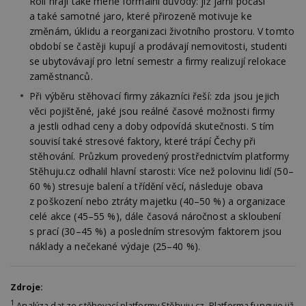
Roli hrají také méně formální důvody: již jarní počasí
Funkční soubory
Nezařazené soubory
a také samotné jaro, které přirozeně motivuje ke
změnám, úklidu a reorganizaci životního prostoru. V tomto
Nezbytně nutné soubory cookie umožňují základní
období se častěji kupují a prodávají nemovitosti, studenti
funkce webových stránek, jako je přihlášení
se ubytovávají pro letní semestr a firmy realizují relokace
uživatele a správa účtu. Webové stránky nelze bez
nezbytně nutných souborů cookie správně
zaměstnanců.
používat.
Při výběru stěhovací firmy zákazníci řeší: zda jsou jejich
Provider
/
Název
Vyprší
P
věci pojištěné, jaké jsou reálné časové možnosti firmy
Doména
a jestli odhad ceny a doby odpovídá skutečnosti. S tím
_hjIncludedInPageviewSample
2
T
Hotjar Ltd
souvisí také stresové faktory, které trápí Čechy při
minuty
co
www.estav.cz
na
stěhování. Průzkum provedený prostřednictvím platformy
ab
Stěhuju.cz odhalil hlavní starosti: Více než polovinu lidí (50–
Ho
zd
60 %) stresuje balení a třídění věcí, následuje obava
ná
z poškození nebo ztráty majetku (40–50 %) a organizace
z
vz
celé akce (45–55 %), dále časová náročnost a skloubení
d
s prací (30–45 %) a posledním stresovým faktorem jsou
l
z
náklady a nečekané výdaje (25–40 %).
st
w
_dc_gtm_UA-53599847-1
.estav.cz
53
T
Zdroje:
sekund
co
př
1