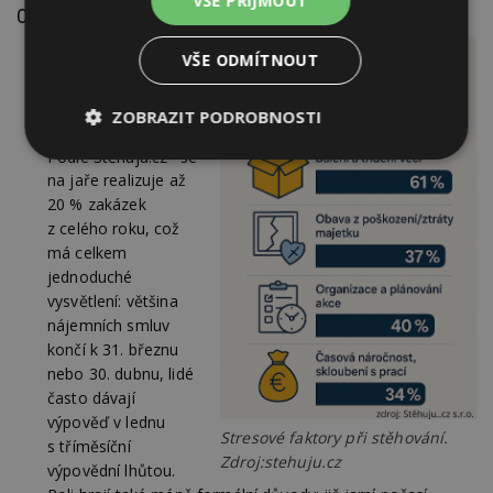
VŠE PŘIJMOUT
O stěhování
Duben je
VŠE ODMÍTNOUT
nejaktivnější měsíc
pro stěhování
ZOBRAZIT PODROBNOSTI
v České republice.
1
Podle Stěhuju.cz
se
Nezbytně
Výkonové
Soubory
nutné
soubory
cílení
na jaře realizuje až
soubory
20 % zakázek
z celého roku, což
má celkem
jednoduché
Funkční soubory
Nezařazené
soubory
vysvětlení: většina
nájemních smluv
končí k 31. březnu
nebo 30. dubnu, lidé
často dávají
výpověď v lednu
Stresové faktory při stěhování.
s tříměsíční
Nezbytně nutné soubory
Zdroj:stehuju.cz
výpovědní lhůtou.
Výkonové soubory
Soubory cílení