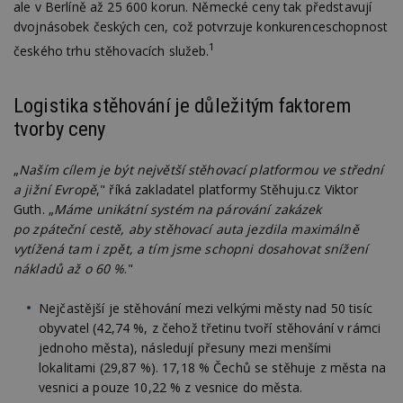
ale v Berlíně až 25 600 korun. Německé ceny tak představují
dvojnásobek českých cen, což potvrzuje konkurenceschopnost
1
českého trhu stěhovacích služeb.
Logistika stěhování je důležitým faktorem
tvorby ceny
„
Naším cílem je být největší stěhovací platformou ve střední
a jižní Evropě
," říká zakladatel platformy Stěhuju.cz Viktor
Guth. „
Máme unikátní systém na párování zakázek
po zpáteční cestě, aby stěhovací auta jezdila maximálně
vytížená tam i zpět, a tím jsme schopni dosahovat snížení
nákladů až o 60 %
."
Nejčastější je stěhování mezi velkými městy nad 50 tisíc
obyvatel (42,74 %, z čehož třetinu tvoří stěhování v rámci
jednoho města), následují přesuny mezi menšími
lokalitami (29,87 %). 17,18 % Čechů se stěhuje z města na
vesnici a pouze 10,22 % z vesnice do města.