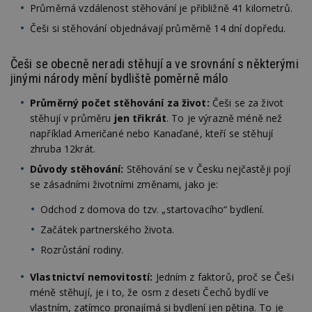
Průměrná vzdálenost stěhování je přibližně 41 kilometrů.
Češi si stěhování objednávají průměrně 14 dní dopředu.
Češi se obecně neradi stěhují a ve srovnání s některými
jinými národy mění bydliště poměrně málo
Průměrný počet stěhování za život:
Češi se za život
stěhují v průměru
jen třikrát
. To je výrazně méně než
například Američané nebo Kanaďané, kteří se stěhují
zhruba 12krát.
Důvody stěhování:
Stěhování se v Česku nejčastěji pojí
se zásadními životními změnami, jako je:
Odchod z domova do tzv. „startovacího“ bydlení.
Začátek partnerského života.
Rozrůstání rodiny.
Vlastnictví nemovitostí:
Jedním z faktorů, proč se Češi
méně stěhují, je i to, že osm z deseti Čechů bydlí ve
vlastním, zatímco pronajímá si bydlení jen pětina. To je