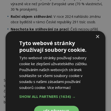
výrazně více než průměr Evropské unie (70 % vlastnictví,
30 % pronájem).
Roční objem stěhování:
V roce 2024 nahlásilo změnu
obce bydliště v rámci České republiky 291 tisíc osob.
Neochota ke stěhování za prací:
Češi nejsou příliš
ochotni se stěhovat za prací. Studie ukazují, že 60 %
×
dotázaných není ochotno přesídlit do jiného okresu či
Tyto webové stránky
kraje kvůli zaměstnání.
používají soubory cookie.
Stěhování za město:
V posledních letech je trendem
Tyto webové stránky používají soubory
stěhování za město, a to především kvůli rostoucím
cookie ke zlepšení uživatelského zážitku.
cenám nemovitostí ve velkých městech a rozšíření
možnosti práce z domova (home office).
Používáním našich webových stránek
souhlasíte se všemi soubory cookie v
Shrnuto, ačkoliv se v rámci republiky ročně přestěhuje několik
souladu s našimi zásadami používání
stovek tisíc lidí, Češi se z dlouhodobého hlediska stěhují méně
souborů cookie.
Více informací
často než obyvatelé mnoha jiných zemí, a to zejména kvůli
SHOW ALL PARTNERS
(1634) →
vysoké míře vlastnictví nemovitostí a menší ochotě měnit
bydliště kvůli práci.</