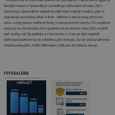
Analýza dat ze stěhovací platformy Stěhuju.cz. Platforma funguje již
w
po
čtvrtým rokem a zákazníkům usnadňuje stěhování od roku 2021.
S
Umožňuje zákazníkům objednat stěhování stejně snadno, jako si
Go
da
objednají taxislužbu Uber či Bolt – během 2 minut znají přesnou
kó
Po
cenu a mají jistotu ověřené firmy s transparentní cenou. Po úspěšné
lz
expanzi na Slovensko chce společnost do konce roku 2025 rozšířit
z
nu
své služby i do Španělska a v horizontu 2–3 let se stát největší
be
stěhovací platformou ve střední a jižní Evropě. Za rok 2024 platforma
sk
f
zrealizovala přes 2 000 stěhování s tržbami 20 milionů korun.
s
ná
je
kt
id
p
ú
An
FOTOGALERIE
id
www.estav.cz
1 rok
T
co
po
vy
se
_hjFirstSeen
29
S
Hotjar Ltd
minut
je
.estav.cz
54
ab
sekund
sl