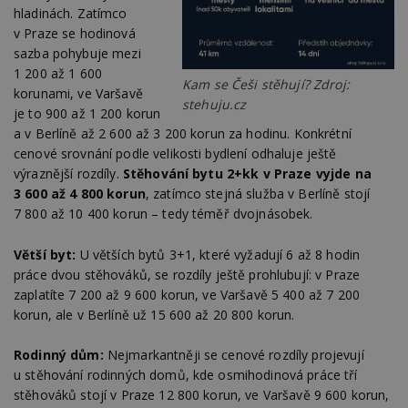
hladinách. Zatímco
v Praze se hodinová
sazba pohybuje mezi
1 200 až 1 600
Kam se Češi stěhují? Zdroj:
korunami, ve Varšavě
stehuju.cz
je to 900 až 1 200 korun
a v Berlíně až 2 600 až 3 200 korun za hodinu. Konkrétní
cenové srovnání podle velikosti bydlení odhaluje ještě
výraznější rozdíly.
Stěhování bytu 2+kk v Praze vyjde na
3 600 až 4 800 korun
, zatímco stejná služba v Berlíně stojí
7 800 až 10 400 korun – tedy téměř dvojnásobek.
Větší byt:
U větších bytů 3+1, které vyžadují 6 až 8 hodin
práce dvou stěhováků, se rozdíly ještě prohlubují: v Praze
zaplatíte 7 200 až 9 600 korun, ve Varšavě 5 400 až 7 200
korun, ale v Berlíně už 15 600 až 20 800 korun.
Rodinný dům:
Nejmarkantněji se cenové rozdíly projevují
u stěhování rodinných domů, kde osmihodinová práce tří
stěhováků stojí v Praze 12 800 korun, ve Varšavě 9 600 korun,