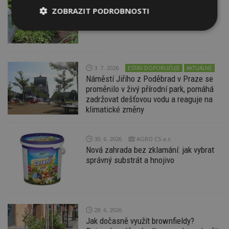
Voňavý kout plný chuti a pohody
ZOBRAZIT PODROBNOSTI
Nezbytně
Výkonové
Soubory
nutné
soubory
cílení
soubory
3. 7. 2026
ESTAV DOPORUČUJE
AKTUÁLNĚ
Náměstí Jiřího z Poděbrad v Praze se
Funkční soubory
Nezařazené
proměnilo v živý přírodní park, pomáhá
soubory
zadržovat dešťovou vodu a reaguje na
klimatické změny
30. 6. 2026
AGRO CS a.s.
Nová zahrada bez zklamání: jak vybrat
správný substrát a hnojivo
Nezbytně nutné soubory
Výkonové soubory
Soubory cílení
Funkční soubory
Nezařazené soubory
28. 6. 2026
Nezbytně nutné soubory cookie umožňují základní
Jak dočasně využít brownfieldy?
funkce webových stránek, jako je přihlášení