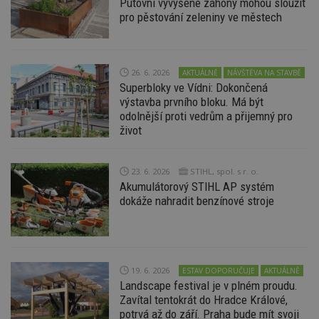
Putovní vyvýšené záhony mohou sloužit
uživatele a správa účtu. Webové stránky nelze bez
nezbytně nutných souborů cookie správně
pro pěstování zeleniny ve městech
používat.
Provider
/
Název
Vyprší
P
Doména
26. 6. 2026
AKTUÁLNĚ
NÁVŠTĚVA NA STAVBĚ
_hjIncludedInPageviewSample
2
T
Hotjar Ltd
Superbloky ve Vídni: Dokončená
minuty
co
www.estav.cz
na
výstavba prvního bloku. Má být
ab
odolnější proti vedrům a přijemný pro
Ho
život
zd
ná
z
vz
d
23. 6. 2026
STIHL, spol. s r. o.
l
Akumulátorový STIHL AP systém
z
dokáže nahradit benzínové stroje
st
w
_dc_gtm_UA-53599847-1
.estav.cz
53
T
sekund
co
př
w
po
19. 6. 2026
ESTAV DOPORUČUJE
AKTUÁLNĚ
S
Landscape festival je v plném proudu.
Go
Zavítal tentokrát do Hradce Králové,
da
kó
potrvá až do září. Praha bude mít svoji