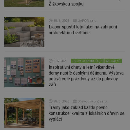
Po
Žižkovskou spojku
lz
z
nu
be
15. 6. 2026
LIAPOR s.r.o.
sk
f
Liapor spustil letní akci na zahradní
s
architekturu LiaStone
ná
je
kt
id
p
ú
An
5. 6. 2026
ESTAV DOPORUČUJE
AKTUÁLNĚ
id
www.estav.cz
1 rok
T
Inspirativní chaty a letní víkendové
co
domy napříč českými dějinami. Výstava
po
vy
potrvá celé prázdniny až do poloviny
se
září
_hjFirstSeen
29
S
Hotjar Ltd
minut
je
.estav.cz
54
ab
28. 5. 2026
Dřevodiskont s.r.o.
sekund
sl
ce
Trámy jako základ každé pevné
pr
konstrukce: kvalita z lokálních dřevin se
po
vyplácí
N
ž
id