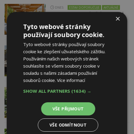
DNES
ESTAV DOPORUČUJE
AKTUÁLNĚ
Co je pergola a co přístřešek? A které
×
drobné stavby musíte povolovat?
Tyto webové stránky
Pomůže metodika
používají soubory cookie.
Tyto webové stránky používají soubory
17. 7. 2026
AKTUÁLNĚ
cookie ke zlepšení uživatelského zážitku.
Léto patří Dnům lidové architektury.
Používáním našich webových stránek
O víkendu vrcholí v Libereckém kraji
souhlasíte se všemi soubory cookie v
souladu s našimi zásadami používání
souborů cookie.
Více informací
SHOW ALL PARTNERS
(1634) →
15. 7. 2026
AGRO CS a.s.
Zahradničení je v kurzu: Jak se
zorientovat v nabídce substrátů
VŠE PŘIJMOUT
a hnojiv?
VŠE ODMÍTNOUT
3. 7. 2026
AGRO CS a.s.