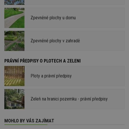
Zpevněné plochy u domu
Zpevněné plochy v zahradě
PRÁVNÍ PŘEDPISY O PLOTECH A ZELENI
Ploty a právní předpisy
Zeleň na hranici pozemku - právní předpisy
MOHLO BY VÁS ZAJÍMAT