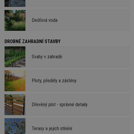
Dešťová voda
DROBNÉ ZAHRADNÍ STAVBY
Svahy v zahradě
Ploty, předěly a zástěny
Dřevěný plot - správné detaily
Terasy a jejich stínění