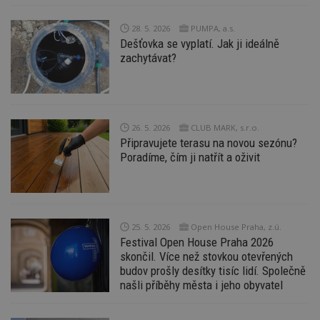
i
_hjAbsoluteSessionInProgress
29
S
Hotjar Ltd
28. 5. 2026
PUMPA, a.s.
minut
je
.estav.cz
Dešťovka se vyplatí. Jak ji ideálně
54
ab
sekund
sl
zachytávat?
ce
pr
po
N
ž
id
i
26. 5. 2026
CLUB MARK, s.r.o.
Připravujete terasu na novou sezónu?
counter
www.estav.cz
29
T
minut
co
Poradíme, čím ji natřít a oživit
53
po
sekund
vy
se
__gfp_64b
1 rok
Je
Google LLC
so
.estav.cz
kt
25. 5. 2026
Open House Praha, z.ú.
sp
Festival Open House Praha 2026
da
c
skončil. Více než stovkou otevřených
n
budov prošly desítky tisíc lidí. Společně
w
našli příběhy města i jeho obyvatel