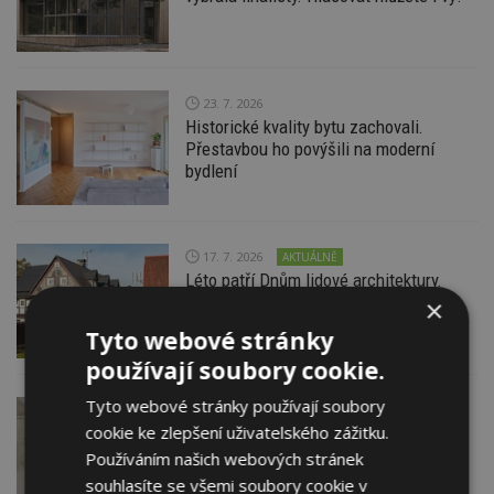
23. 7. 2026
Historické kvality bytu zachovali.
Přestavbou ho povýšili na moderní
bydlení
17. 7. 2026
AKTUÁLNĚ
Léto patří Dnům lidové architektury.
O víkendu vrcholí v Libereckém kraji
×
Tyto webové stránky
používají soubory cookie.
Tyto webové stránky používají soubory
16. 7. 2026
cookie ke zlepšení uživatelského zážitku.
Open plane neboli radikální otevření
dispozice
Používáním našich webových stránek
souhlasíte se všemi soubory cookie v