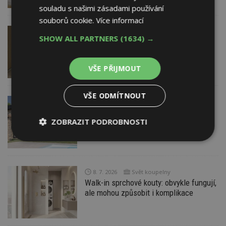
souladu s našimi zásadami používání
souborů cookie.
Více informací
14. 7. 2026
BAUHAUS
SHOW ALL PARTNERS
(1634) →
Jak vybrat interiérové dveře
VŠE PŘIJMOUT
VŠE ODMÍTNOUT
9. 7. 2026
Otevřený výhled na panorama Nitry
ZOBRAZIT PODROBNOSTI
Nezbytně
Výkonové
Soubory
nutné
soubory
cílení
soubory
8. 7. 2026
Svět koupelny
Walk-in sprchové kouty: obvykle fungují,
ale mohou způsobit i komplikace
Funkční soubory
Nezařazené
soubory