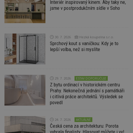
Interiér inspirovaný kinem. Aby taky ne,
jsme v postprodukčním sídle v Soho
30. 7. 2026
Hezká koupelna s.r.o.
Sprchový kout s vaničkou: Kdy je to
lepší volba, než si myslíte
29. 7. 2026
ESTAV DOPORUČUJE
Z bytu ordinací v historickém centru
Prahy. Nekonečná jednání s památkáři
i citlivá práce architektů. Výsledek se
povedl
24. 7. 2026
AKTUÁLNĚ
Česká cena za architekturu: Porota
vybrala finalisty. Hlasovat můžete i vy!