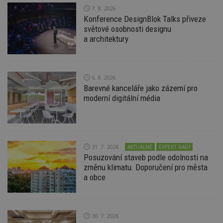
7. 8. 2026
Konference DesignBlok Talks přiveze
světové osobnosti designu
a architektury
6. 8. 2026
Barevné kanceláře jako zázemí pro
moderní digitální média
31. 7. 2026
AKTUÁLNĚ
EXPERT RADÍ
Posuzování staveb podle odolnosti na
změnu klimatu. Doporučení pro města
a obce
30. 7. 2026