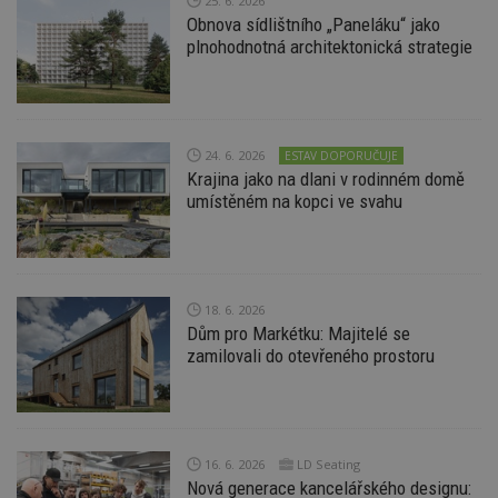
25. 6. 2026
d
Obnova sídlištního „Paneláku“ jako
l
z
plnohodnotná architektonická strategie
st
w
_dc_gtm_UA-53599847-1
.estav.cz
53
T
sekund
co
př
w
24. 6. 2026
ESTAV DOPORUČUJE
po
Krajina jako na dlani v rodinném domě
S
umístěném na kopci ve svahu
Go
da
kó
Po
lz
z
nu
be
18. 6. 2026
sk
Dům pro Markétku: Majitelé se
f
zamilovali do otevřeného prostoru
s
ná
je
kt
id
p
ú
An
16. 6. 2026
LD Seating
Nová generace kancelářského designu:
id
www.estav.cz
1 rok
T