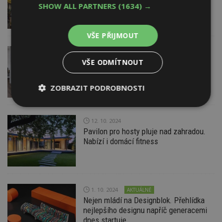
německém festivalu designu Munich
SHOW ALL PARTNERS
(1634) →
Creative Business Week 2025
VŠE PŘIJMOUT
21. 2. 2025
JAP FUTURE s.r.o.
VŠE ODMÍTNOUT
Fascinující svět interiérových schodišť
ZOBRAZIT PODROBNOSTI
Nezbytně
Výkonové
Soubory
nutné
soubory
cílení
12. 10. 2024
soubory
Pavilon pro hosty pluje nad zahradou.
Nabízí i domácí fitness
Funkční soubory
Nezařazené
soubory
1. 10. 2024
AKTUÁLNĚ
Nejen mládí na Designblok. Přehlídka
nejlepšího designu napříč generacemi
dnes startuje