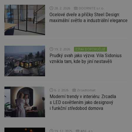
28. 2. 2026
DOORNITE s.r.o.
Ocelové dveře a příčky Steel Design:
maximální světlo a industriální elegance
19. 2. 2026
ESTAV DOPORUČUJE
Prudký svah jako výzva: Vila Sidonius
vznikla tam, kde by jiní nestavěli
6. 2. 2026
Zrcadlomat
Moderní trendy v interiéru: Zrcadla
s LED osvětlením jako designový
i funkční středobod domova
19. 12. 2025
ABF, a.s.