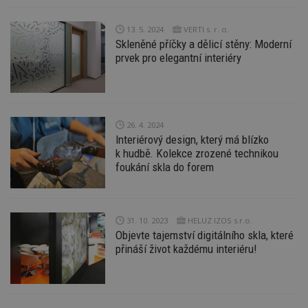
w
_dc_gtm_UA-53599847-1
.estav.cz
53
T
13. 5. 2024
VERTI s. r. o.
sekund
co
př
Skleněné příčky a dělicí stěny: Moderní
w
prvek pro elegantní interiéry
po
S
Go
da
kó
Po
lz
26. 4. 2024
z
nu
Interiérový design, který má blízko
be
k hudbě. Kolekce zrozené technikou
sk
foukání skla do forem
f
s
ná
je
kt
id
31. 10. 2023
HELUZ IZOS s.r.o.
p
ú
Objevte tajemství digitálního skla, které
An
přináší život každému interiéru!
id
www.estav.cz
1 rok
T
co
po
vy
se