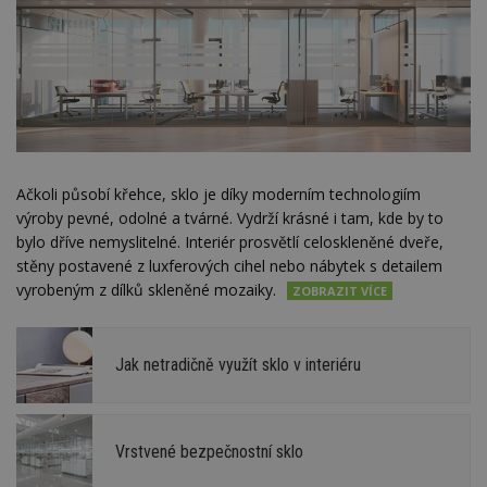
Ačkoli působí křehce, sklo je díky moderním technologiím
výroby pevné, odolné a tvárné. Vydrží krásné i tam, kde by to
bylo dříve nemyslitelné. Interiér prosvětlí celoskleněné dveře,
stěny postavené z luxferových cihel nebo nábytek s detailem
vyrobeným z dílků skleněné mozaiky.
Jak netradičně využít sklo v interiéru
Vrstvené bezpečnostní sklo