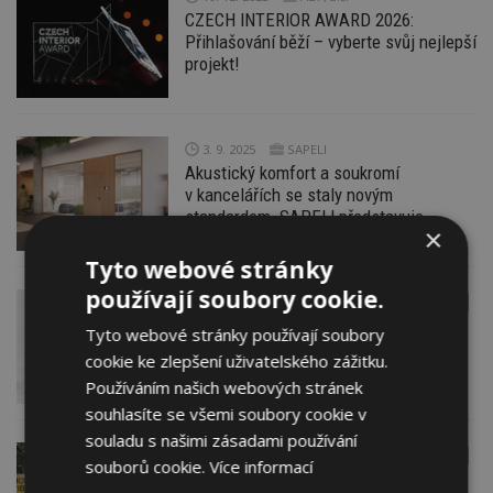
CZECH INTERIOR AWARD 2026:
Přihlašování běží – vyberte svůj nejlepší
projekt!
3. 9. 2025
SAPELI
Akustický komfort a soukromí
v kancelářích se staly novým
standardem. SAPELI představuje
×
zvukotěsnou příčku ZEN
Tyto webové stránky
používají soubory cookie.
20. 6. 2025
ESTAV DOPORUČUJE
AKTUÁLNĚ
Čím bude letošní Designblok?
Tyto webové stránky používají soubory
Především oslavou žen v designu
cookie ke zlepšení uživatelského zážitku.
a architektuře
Používáním našich webových stránek
souhlasíte se všemi soubory cookie v
souladu s našimi zásadami používání
16. 5. 2025
ESTAV DOPORUČUJE
AKTUÁLNĚ
souborů cookie.
Více informací
Český Designblok exceluje na