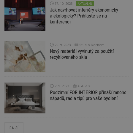
17. 10. 2023
AKTUÁLNĚ
_hjFirstSeen
29
S
Hotjar Ltd
Jak navrhovat interiéry ekonomicky
minut
je
.estav.cz
54
ab
a ekologicky? Přihlaste se na
sekund
sl
konferenci
ce
pr
po
N
ž
id
29. 9. 2023
Studio Dechem
i
Nový materiál vyvinutý za použití
_hjAbsoluteSessionInProgress
29
S
Hotjar Ltd
recyklovaného skla
minut
je
.estav.cz
54
ab
sekund
sl
ce
pr
po
N
2. 9. 2023
ABF, a.s.
ž
Podzimní FOR INTERIOR přináší mnoho
id
i
nápadů, rad a tipů pro vaše bydlení
counter
www.estav.cz
29
T
minut
co
53
po
sekund
vy
se
DALŠÍ
__gfp_64b
1 rok
Je
Google LLC