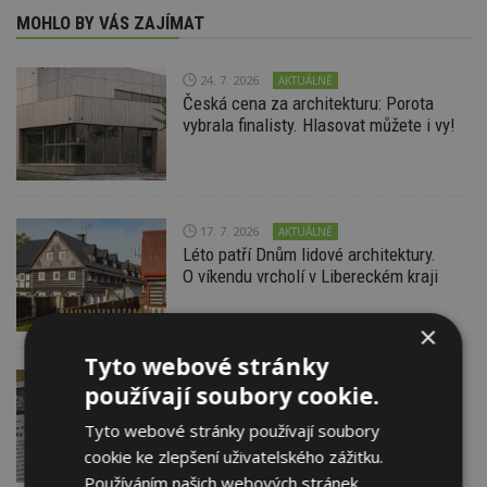
MOHLO BY VÁS ZAJÍMAT
24. 7. 2026
AKTUÁLNĚ
Česká cena za architekturu: Porota
vybrala finalisty. Hlasovat můžete i vy!
17. 7. 2026
AKTUÁLNĚ
Léto patří Dnům lidové architektury.
O víkendu vrcholí v Libereckém kraji
×
Tyto webové stránky
8. 5. 2026
ESTAV DOPORUČUJE
AKTUÁLNĚ
používají soubory cookie.
Sbírky na opravu historických staveb
jsou v plném proudu. Zájem lidí roste
Tyto webové stránky používají soubory
cookie ke zlepšení uživatelského zážitku.
Používáním našich webových stránek