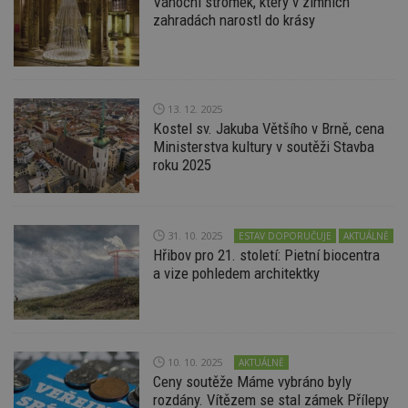
Vánoční stromek, který v zimních
z
zahradách narostl do krásy
vz
d
l
z
st
w
13. 12. 2025
_dc_gtm_UA-53599847-1
.estav.cz
53
T
sekund
co
Kostel sv. Jakuba Většího v Brně, cena
př
Ministerstva kultury v soutěži Stavba
w
roku 2025
po
S
Go
da
kó
Po
31. 10. 2025
ESTAV DOPORUČUJE
AKTUÁLNĚ
lz
z
Hřibov pro 21. století: Pietní biocentra
nu
a vize pohledem architektky
be
sk
f
s
ná
je
kt
10. 10. 2025
AKTUÁLNĚ
id
Ceny soutěže Máme vybráno byly
p
ú
rozdány. Vítězem se stal zámek Přílepy
An