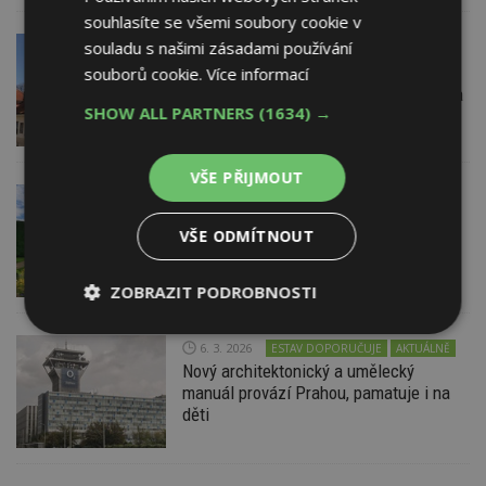
souhlasíte se všemi soubory cookie v
souladu s našimi zásadami používání
27. 4. 2026
STARWORK z lana cokoliv
souborů cookie.
Více informací
s.r.o.
Rekonstrukce prejzové střechy kláštera
SHOW ALL PARTNERS
(1634) →
VŠE PŘIJMOUT
3. 4. 2026
AKTUÁLNĚ
NÁVŠTĚVA NA STAVBĚ
Začala sezóna prohlídek i rekonstrukcí
VŠE ODMÍTNOUT
historických staveb. Událostí roku je
obnova pražské Invalidovny
ZOBRAZIT PODROBNOSTI
Nezbytně
Výkonové
Soubory
6. 3. 2026
ESTAV DOPORUČUJE
AKTUÁLNĚ
nutné
soubory
cílení
Nový architektonický a umělecký
soubory
manuál provází Prahou, pamatuje i na
děti
Funkční soubory
Nezařazené
soubory