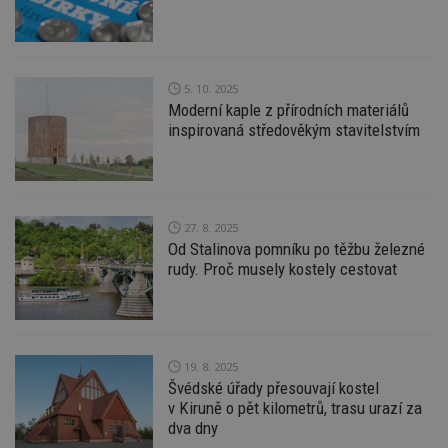
id
www.estav.cz
1 rok
T
co
po
vy
se
5. 10. 2025
Moderní kaple z přírodních materiálů
_hjFirstSeen
29
S
Hotjar Ltd
minut
je
.estav.cz
inspirovaná středověkým stavitelstvím
54
ab
sekund
sl
ce
pr
po
N
ž
27. 8. 2025
id
Od Stalinova pomníku po těžbu železné
i
rudy. Proč musely kostely cestovat
_hjAbsoluteSessionInProgress
29
S
Hotjar Ltd
minut
je
.estav.cz
54
ab
sekund
sl
ce
pr
po
19. 8. 2025
N
Švédské úřady přesouvají kostel
ž
v Kiruně o pět kilometrů, trasu urazí za
id
i
dva dny