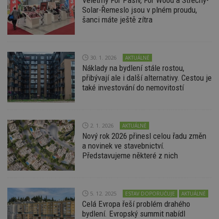
Veletrhy For Pasiv, For Wood a Střechy-
An
Solar-Řemeslo jsou v plném proudu,
šanci máte ještě zítra
id
www.estav.cz
1 rok
T
co
po
vy
se
30. 1. 2026
AKTUÁLNĚ
_hjFirstSeen
29
S
Hotjar Ltd
Náklady na bydlení stále rostou,
minut
je
.estav.cz
54
ab
přibývají ale i další alternativy. Cestou je
sekund
sl
také investování do nemovitostí
ce
pr
po
N
ž
id
2. 1. 2026
AKTUÁLNĚ
i
Nový rok 2026 přinesl celou řadu změn
_hjAbsoluteSessionInProgress
29
S
a novinek ve stavebnictví.
Hotjar Ltd
minut
je
.estav.cz
Představujeme některé z nich
54
ab
sekund
sl
ce
pr
po
N
5. 12. 2025
ESTAV DOPORUČUJE
AKTUÁLNĚ
ž
Celá Evropa řeší problém drahého
id
bydlení. Evropský summit nabídl
i