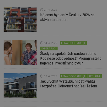
soubory
21. 4. 2026
Nájemní bydlení v Česku v 2026 se
stává standardem
Nezbytně nutné soubory
Výkonové soubory
Soubory cílení
14. 4. 2026
ESTAV DOPORUČUJE
Funkční soubory
Nezařazené soubory
EXPERT RADÍ
Škody na společných částech domu:
Nezbytně nutné soubory cookie umožňují základní
Kdo nese odpovědnost? Pronajímatel či
funkce webových stránek, jako je přihlášení
nájemce investičního bytu?
uživatele a správa účtu. Webové stránky nelze bez
nezbytně nutných souborů cookie správně
používat.
10. 4. 2026
ESTAV DOPORUČUJE
AKTUÁLNĚ
Provider
/
Jak urychlit výstavbu, hlídat kvalitu
Název
Vyprší
P
Doména
i rozpočet. Odborníci nabízejí řešení
_hjIncludedInPageviewSample
2
T
Hotjar Ltd
minuty
co
www.estav.cz
na
ab
Ho
zd