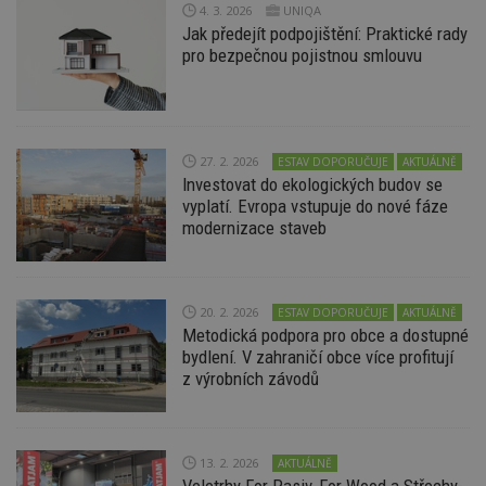
4. 3. 2026
UNIQA
ná
z
Jak předejít podpojištění: Praktické rady
vz
pro bezpečnou pojistnou smlouvu
d
l
z
st
w
_dc_gtm_UA-53599847-1
.estav.cz
53
T
27. 2. 2026
ESTAV DOPORUČUJE
AKTUÁLNĚ
sekund
co
př
Investovat do ekologických budov se
w
vyplatí. Evropa vstupuje do nové fáze
po
modernizace staveb
S
Go
da
kó
Po
lz
20. 2. 2026
ESTAV DOPORUČUJE
AKTUÁLNĚ
z
nu
Metodická podpora pro obce a dostupné
be
bydlení. V zahraničí obce více profitují
sk
z výrobních závodů
f
s
ná
je
kt
id
13. 2. 2026
AKTUÁLNĚ
p
ú