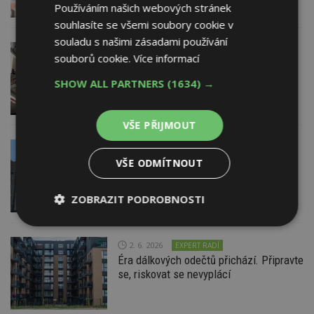
Používáním našich webových stránek
život
souhlasíte se všemi soubory cookie v
souladu s našimi zásadami používání
18. 6. 2026
souborů cookie.
Více informací
I nájem může být problém. Jak najít ten
správný? Úspěch zvyšuje dodání
SHOW ALL PARTNERS
(1634) →
informací o sobě
VŠE PŘIJMOUT
16. 6. 2026
Kdo pomůže obcím s přípravou
VŠE ODMÍTNOUT
kvalitních projektů? Kompetenční
centrum družstevního bydlení
ZOBRAZIT PODROBNOSTI
Nezbytně
Výkonové
Soubory
nutné
soubory
cílení
2. 6. 2026
EXPERT RADÍ
soubory
Éra dálkových odečtů přichází. Připravte
se, riskovat se nevyplácí
Funkční soubory
Nezařazené