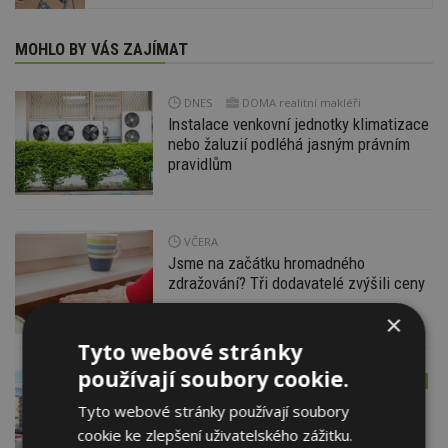
MOHLO BY VÁS ZAJÍMAT
DNES
DOMA realitní makléři
Instalace venkovní jednotky klimatizace
nebo žaluzií podléhá jasným právním
pravidlům
VČERA
Jsme na začátku hromadného
zdražování? Tři dodavatelé zvýšili ceny
×
Tyto webové stránky
používají soubory cookie.
26. 6. 2026
AKTUÁLNĚ
NÁVŠTĚVA NA STAVBĚ
Superbloky ve Vídni: Dokončená
Tyto webové stránky používají soubory
výstavba prvního bloku. Má být
cookie ke zlepšení uživatelského zážitku.
odolnější proti vedrům a přijemný pro