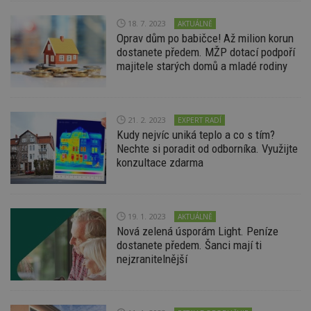
kt
id
p
18. 7. 2023
AKTUÁLNĚ
ú
Oprav dům po babičce! Až milion korun
An
dostanete předem. MŽP dotací podpoří
id
www.estav.cz
1 rok
T
majitele starých domů a mladé rodiny
co
po
vy
se
21. 2. 2023
_hjFirstSeen
29
S
EXPERT RADÍ
Hotjar Ltd
minut
je
.estav.cz
Kudy nejvíc uniká teplo a co s tím?
54
ab
Nechte si poradit od odborníka. Využijte
sekund
sl
ce
konzultace zdarma
pr
po
N
ž
id
19. 1. 2023
AKTUÁLNĚ
i
Nová zelená úsporám Light. Peníze
_hjAbsoluteSessionInProgress
29
S
Hotjar Ltd
dostanete předem. Šanci mají ti
minut
je
.estav.cz
54
ab
nejzranitelnější
sekund
sl
ce
pr
po
N