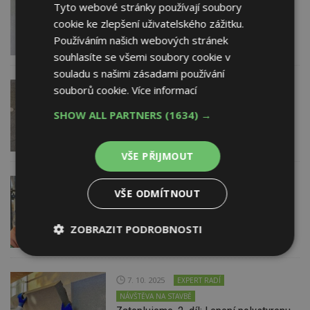
Tyto webové stránky používají soubory
NÁVŠTĚVA NA STAVBĚ
Zateplujeme, 5. díl: Natažení omítky
cookie ke zlepšení uživatelského zážitku.
Používáním našich webových stránek
souhlasíte se všemi soubory cookie v
souladu s našimi zásadami používání
21. 10. 2025
souborů cookie.
Více informací
EXPERT RADÍ
NÁVŠTĚVA NA STAVBĚ
SHOW ALL PARTNERS
(1634) →
Zateplujeme, 4. díl: Stěrkování tepelné
izolace
VŠE PŘIJMOUT
14. 10. 2025
ESTAV DOPORUČUJE
VŠE ODMÍTNOUT
NÁVŠTĚVA NA STAVBĚ
Zateplujeme, 3. díl: Kotvení tepelné
izolace
ZOBRAZIT PODROBNOSTI
Nezbytně
Výkonové
Soubory
nutné
soubory
cílení
soubory
7. 10. 2025
EXPERT RADÍ
NÁVŠTĚVA NA STAVBĚ