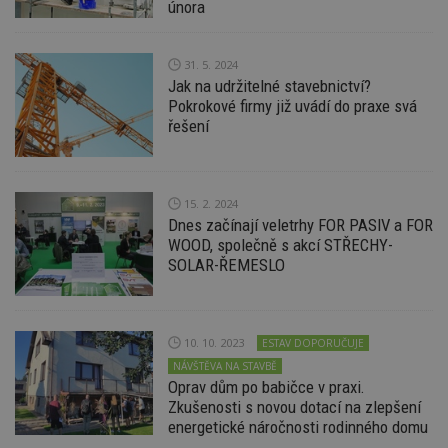
na
února
ab
Ho
zd
ná
31. 5. 2024
z
Jak na udržitelné stavebnictví?
vz
d
Pokrokové firmy již uvádí do praxe svá
l
řešení
z
st
w
_dc_gtm_UA-53599847-1
.estav.cz
53
T
sekund
co
15. 2. 2024
př
Dnes začínají veletrhy FOR PASIV a FOR
w
po
WOOD, společně s akcí STŘECHY-
S
SOLAR-ŘEMESLO
Go
da
kó
Po
lz
z
10. 10. 2023
ESTAV DOPORUČUJE
nu
NÁVŠTĚVA NA STAVBĚ
be
sk
Oprav dům po babičce v praxi.
f
Zkušenosti s novou dotací na zlepšení
s
ná
energetické náročnosti rodinného domu
je