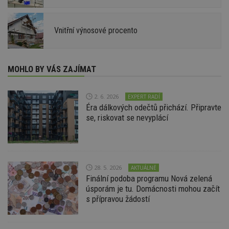
Vnitřní výnosové procento
MOHLO BY VÁS ZAJÍMAT
2. 6. 2026
EXPERT RADÍ
Éra dálkových odečtů přichází. Připravte
se, riskovat se nevyplácí
28. 5. 2026
AKTUÁLNĚ
Finální podoba programu Nová zelená
úsporám je tu. Domácnosti mohou začít
s přípravou žádostí