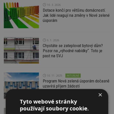
10. 3. 2026
Dotace končí pro většinu domácností.
Jak lidé reagují na změny v Nové zelené
úsporám
6. 1. 2026
Chystáte se zateplovat bytový dům?
Pozor na „výhodné nabídky“. Toto je
past na SVJ
10. 11. 2025
AKTUÁLNĚ
Program Nová zelená úsporám dočasně
uzavírá příjem žádostí
×
Tyto webové stránky
používají soubory cookie.
28. 10. 2025
ESTAV DOPORUČUJE