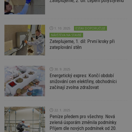
Zateplujeme, 2. díl: Lepení polystyrenu
Funkční soubory
Nezařazené
soubory
1. 10. 2025
ESTAV DOPORUČUJE
NÁVŠTĚVA NA STAVBĚ
Zateplujeme, 1. díl: První kroky při
zateplování stěn
Nezbytně nutné soubory
Výkonové soubory
Soubory cílení
30. 9. 2025
Funkční soubory
Nezařazené soubory
Energetický expres: Končí období
snižování cen elektřiny, obchodníci
Nezbytně nutné soubory cookie umožňují základní
začínají zvolna zdražovat
funkce webových stránek, jako je přihlášení
uživatele a správa účtu. Webové stránky nelze bez
nezbytně nutných souborů cookie správně
používat.
22. 1. 2025
Provider
/
Název
Vyprší
P
Peníze předem pro všechny. Nová
Doména
zelená úsporám změnila podmínky.
_hjIncludedInPageviewSample
2
T
Hotjar Ltd
Příjem dle nových podmínek od 20.
minuty
co
www.estav.cz