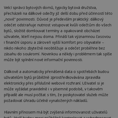
Velcí správci bytových domů, typicky bytová družstva,
přecházeli na dálkové odečty již delší dobu před účinností této
„nové“ povinnosti. Důvod je především praktický: dálkový
odečet odstraňuje nutnost vstupovat kvůli odečtům do všech
bytů, složitě domlouvat termíny a opakovaně obcházet
uživatele, kteří nejsou doma. Přináší tak významnou časovou
i finanční úsporu a zároveň vyšší komfort pro obyvatele –
nikdo nikoho zbytečně neobtěžuje a odečet proběhne bez
zásahu do soukromí. Novinkou a někdy i problémem tak spíše
může být splnění nové informační povinnosti.
Dálkově a automaticky přenášená data o spotřebách budou
uživatelům bytů průběžně zprostředkovávána zpravidla
elektronicky přes příslušné webové rozhraní. Uživatel si je
může vyžádat pravidelně i v písemné podobě, v takovém
případě ale musí počítat s tím, že poskytovatel služeb může
požadovat úhradu účelně vynaložených nákladů.
Hlavním přínosem má být zvýšená informovanost uživatelů
bytů, kteří budou moci průběžně kontrolovat a vyhodnocovat