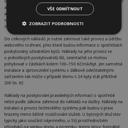
vodu. Dále musí být v domě instalována zařízení zajišťující sběr
a přenos dat. Jejich počet závisí na velikosti, konstrukci
VŠE ODMÍTNOUT
a technickém řešení domu. Orientačně může jít o další náklad
ve výši přibližně 6–10 tis. Kč na dům, u větších nebo technicky
ZOBRAZIT PODROBNOSTI
složitějších objektů však může být cena vyšší.
Nezbytně
Výkonové
Soubory
Do celkových nákladů je nutné zahrnout také provoz a údržbu
nutné
soubory
cílení
soubory
webového rozhraní, přes které budou informace o spotřebách
poskytovány uživatelům bytů. Náklady na jeho provoz se
u jednotlivých poskytovatelů liší, orientačně se mohou
pohybovat v částkách kolem 100–150 Kč/rok/byt. Jen samotná
Funkční soubory
Nezařazené
instalace a zprovoznění systému s dálkově odečitatelnými
soubory
zařízeními tak může v případě domu s 24 byty stát přibližně
200 tis. Kč.
Náklady na poskytování pravidelných informací o spotřebě
nelze podle zákona zahrnout do nákladů na služby. Náklady na
instalaci a provoz technického systému pak budou v praxi
Nezbytně nutné soubory
hrazeny mimo běžné rozúčtování služeb. U bytových družstev
Výkonové soubory
Soubory cílení
typicky jako součást nájemného, u SVJ prostřednictvím
příspěvků na správu domu a pozemku. Jinými slovy: formálně
Funkční soubory
Nezařazené soubory