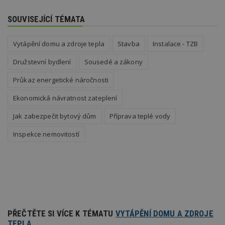
po
N
SOUVISEJÍCÍ TÉMATA
ž
id
i
Vytápění domu a zdroje tepla
Stavba
Instalace - TZB
_hjAbsoluteSessionInProgress
29
S
Hotjar Ltd
minut
je
.estav.cz
Družstevní bydlení
Sousedé a zákony
54
ab
sekund
sl
ce
Průkaz energetické náročnosti
pr
po
N
Ekonomická návratnost zateplení
ž
id
Jak zabezpečit bytový dům
Příprava teplé vody
i
counter
www.estav.cz
29
T
Inspekce nemovitostí
minut
co
53
po
sekund
vy
se
__gfp_64b
1 rok
Je
Google LLC
so
.estav.cz
kt
sp
da
c
PŘEČTĚTE SI VÍCE K TÉMATU
VYTÁPĚNÍ DOMU A ZDROJE
n
TEPLA
w