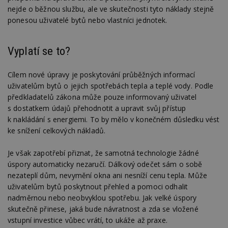
nejde o běžnou službu, ale ve skutečnosti tyto náklady stejně
Nezbytně nutné soubory cookie umožňují základní
ponesou uživatelé bytů nebo vlastníci jednotek.
funkce webových stránek, jako je přihlášení
uživatele a správa účtu. Webové stránky nelze bez
nezbytně nutných souborů cookie správně
Vyplatí se to?
používat.
Provider
/
Název
Vyprší
P
Cílem nové úpravy je poskytování průběžných informací
Doména
uživatelům bytů o jejich spotřebách tepla a teplé vody. Podle
_hjIncludedInPageviewSample
2
T
Hotjar Ltd
minuty
co
předkladatelů zákona může pouze informovaný uživatel
www.estav.cz
na
s dostatkem údajů přehodnotit a upravit svůj přístup
ab
Ho
k nakládání s energiemi. To by mělo v konečném důsledku vést
zd
ke snížení celkových nákladů.
ná
z
vz
Je však zapotřebí přiznat, že samotná technologie žádné
d
l
úspory automaticky nezaručí. Dálkový odečet sám o sobě
z
st
nezateplí dům, nevymění okna ani nesníží cenu tepla. Může
w
uživatelům bytů poskytnout přehled a pomoci odhalit
_dc_gtm_UA-53599847-1
.estav.cz
53
T
nadměrnou nebo neobvyklou spotřebu. Jak velké úspory
sekund
co
skutečně přinese, jaká bude návratnost a zda se vložené
př
w
vstupní investice vůbec vrátí, to ukáže až praxe.
po