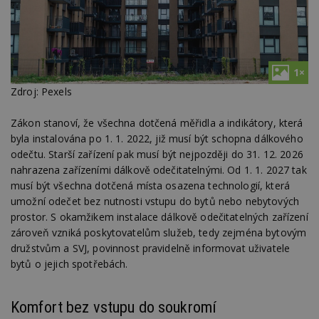
1×
Zdroj: Pexels
Zákon stanoví, že všechna dotčená měřidla a indikátory, která
byla instalována po 1. 1. 2022, již musí být schopna dálkového
odečtu. Starší zařízení pak musí být nejpozději do 31. 12. 2026
nahrazena zařízeními dálkově odečitatelnými. Od 1. 1. 2027 tak
musí být všechna dotčená místa osazena technologií, která
umožní odečet bez nutnosti vstupu do bytů nebo nebytových
prostor. S okamžikem instalace dálkově odečitatelných zařízení
zároveň vzniká poskytovatelům služeb, tedy zejména bytovým
družstvům a SVJ, povinnost pravidelně informovat uživatele
bytů o jejich spotřebách.
Komfort bez vstupu do soukromí