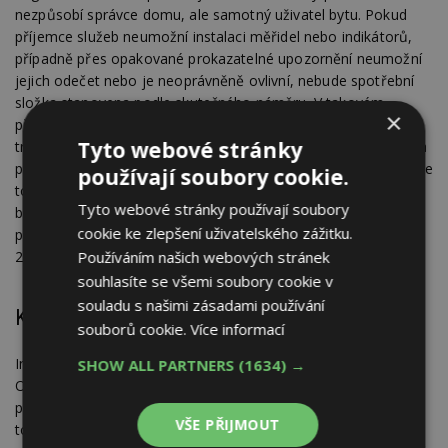
nezpůsobí správce domu, ale samotný uživatel bytu. Pokud
příjemce služeb neumožní instalaci měřidel nebo indikátorů,
případně přes opakované prokazatelné upozornění neumožní
jejich odečet nebo je neoprávněně ovlivní, nebude spotřební
složka stanovena podle skutečného náměru. V takovém
×
případě se určí sankčním způsobem podle vyhlášky, tedy jako
Tyto webové stránky
trojnásobek průměrné hodnoty spotřební složky připadající na
příslušnou plochu, což může vyúčtování citelně prodražit. Vedle
používají soubory cookie.
toho zákon počítá i s přestupky fyzických osob. Také uživateli
Tyto webové stránky používají soubory
bytu, který neumožní instalaci, údržbu nebo kontrolu
cookie ke zlepšení uživatelského zážitku.
příslušných zařízení, může být uložena pokuta až do výše
Používáním našich webových stránek
200 000 Kč.
souhlasíte se všemi soubory cookie v
souladu s našimi zásadami používání
Kolik to stojí a kdo to zaplatí?
souborů cookie.
Více informací
Investice do nových technologií samozřejmě něco stojí.
SHOW ALL PARTNERS
(1634) →
Orientačně lze uvažovat s nákladem na jeden byt ve výši
přibližně 7–8 tis. Kč. V této částce jsou zahrnuty indikátory na
VŠE PŘIJMOUT
topných tělesech a vodoměry na teplou, případně i studenou