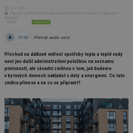
2. 6. 2026
Ing. Jan Vysloužil
,
předseda Svazu českých a moravských bytových
družstev
ČSBD
EXPERT RADÍ
07:00
Přehrát audio verzi
Přechod na dálkové měření spotřeby tepla a teplé vody
není jen další administrativní položkou na seznamu
povinností, ale zásadní změnou v tom, jak budeme
v bytových domech nakládat s daty a energiemi. Co tato
změna přinese a na co se připravit?