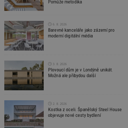
Pomůže metodika
zobraz
cílený
TDCPM
1 rok
Tento 
The Trade Desk
cookie
Inc.
inform
.adsrvr.org
6. 8. 2026
tom, j
Barevné kanceláře jako zázemí pro
uživate
web, a
moderní digitální média
reklam
koncov
mohl v
návště
uvede
webu.
3. 8. 2026
YSC
Zavřením
Tento 
Google LLC
Plovoucí dům je v Londýně unikát.
prohlížeče
cookie
.youtube.com
YouTu
Možná ale přibydou další
sledov
zobraz
vložen
CMPS
2 měsíce 4
Tyto s
Casale Media
týdny
cookie
Inc.
spojen
.casalemedia.com
2. 8. 2026
reklam
Kostka z oceli. Španělský Steel House
sledov
produk
objevuje nové cesty bydlení
které 
uživate