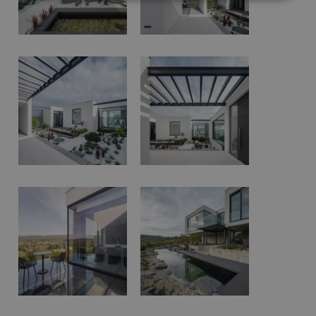
Nezbytně
Výkonové
Soubory
nutné
soubory
cílení
soubory
Funkční soubory
Nezařazené
soubory
Nezbytně nutné soubory
Výkonové soubory
Soubory cílení
Funkční soubory
Nezařazené soubory
Nezbytně nutné soubory cookie umožňují základní
funkce webových stránek, jako je přihlášení
uživatele a správa účtu. Webové stránky nelze bez
nezbytně nutných souborů cookie správně
používat.