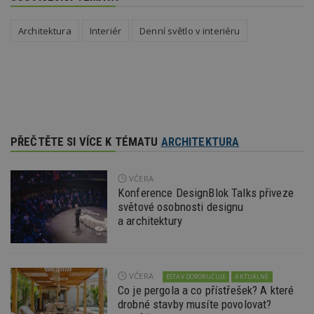
jedine
návště
které 
Architektura
Interiér
Denní světlo v interiéru
Bidswi
sledov
návště
více w
umožň
Bidswi
optima
releva
reklamy
aby se
návště
PŘEČTĚTE SI VÍCE K TÉMATU
ARCHITEKTURA
několik
nezobr
stejné
VČERA
CMST
1 den
Shrom
Casale Media
údaje 
Konference DesignBlok Talks přiveze
Inc.
návště
.casalemedia.com
světové osobnosti designu
souvise
a architektury
návště
uživate
webu, 
počet 
průměr
stráve
VČERA
ESTAV DOPORUČUJE
AKTUÁLNĚ
webu a
stránky
Co je pergola a co přístřešek? A které
načten
drobné stavby musíte povolovat?
účele