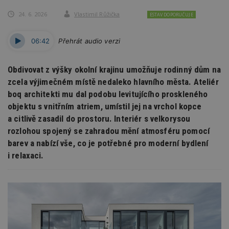
24. 6. 2026
Vlastimil Růžička
ESTAV DOPORUČUJE
06:42
Přehrát audio verzi
Obdivovat z výšky okolní krajinu umožňuje rodinný dům na
zcela výjimečném místě nedaleko hlavního města. Ateliér
boq architekti mu dal podobu levitujícího proskleného
objektu s vnitřním atriem, umístil jej na vrchol kopce
a citlivě zasadil do prostoru. Interiér s velkorysou
rozlohou spojený se zahradou mění atmosféru pomocí
barev a nabízí vše, co je potřebné pro moderní bydlení
i relaxaci.