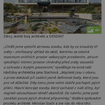
45×
Zdroj: ateliér boq architekti a DENDRIT
„
Chtěli jsme vytvořit atriovou stavbu, kde by se snoubily tři
světy – zmiňovaný výhled do okolí, kterému se otevírá
maximum vnitřních prostor velkorysým prosklením, atrium
vytvářející intimní prostor chráněný před zraky sousedů
a zahrada s krytým posezením
,“ vysvětluje na úvod naší
návštěvy architektka Jana Stachová. „
Majitelé jsou z oboru,
a proto dokázali při zadání jasně definovat body, které jsou
pro ně důležité. Díky tomu jsme velmi dobře pochopili jejich
přání. Hlavní koncept stavby, který vycházel z naší dílny, byl
majiteli odsouhlasen téměř okamžitě. Do návrhu jsme poté
zanášeli pouze jejich drobné připomínky
,“ dodává spoluautor
projektu architekt Miroslav Stach a zve nás do nitra této