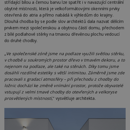
střídající bílou a černou barvu lze spatřit i v navazující centrální
obytné místnosti, která je velkoformátovými okenními prvky
otevřená do atria a přímo nabádá k výhledům do krajiny.
Dlouhá chodba by se podle slov architektů dala nazvat dělícím
prvkem mezi společenskou a obytnou částí domu, přechodem
z bílé podlahové stěrky na tmavou dřevěnou plochu vedoucí
do druhé chodby.
„
Ve společenské zóně jsme na podlaze využili světlou stěrku,
v chodbě u soukromých prostor dřevo v tmavém dekoru, a to
nejenom na podlaze, ale také na stěnách. Díky tomu jsme
dosáhli rozdílné estetiky s větší intimitou. Záměrně jsme zde
pracovali s gradací atmosféry – při přechodu z chodby do
ložnic dochází ke změně vnímání prostor, protože obyvatelé
vstupují z velmi tmavé chodby do otevřených a velkoryse
prosvětlených místností
,“ vysvětluje architekta.