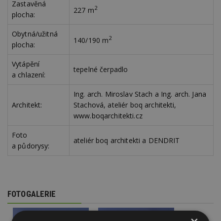
Zastavěná
2
227 m
plocha:
Obytná/užitná
2
140/190 m
plocha:
Vytápění
tepelné čerpadlo
a chlazení:
Ing. arch. Miroslav Stach a Ing. arch. Jana
Architekt:
Stachová, ateliér boq architekti,
www.boqarchitekti.cz
Foto
ateliér boq architekti a DENDRIT
a půdorysy:
FOTOGALERIE