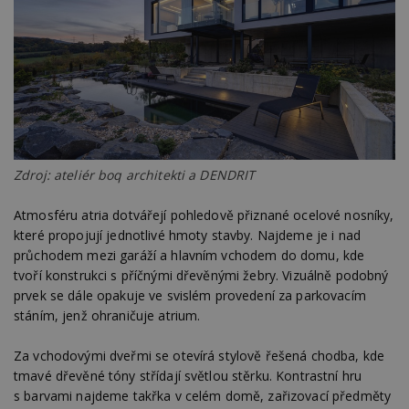
Zdroj: ateliér boq architekti a DENDRIT
Atmosféru atria dotvářejí pohledově přiznané ocelové nosníky,
které propojují jednotlivé hmoty stavby. Najdeme je i nad
průchodem mezi garáží a hlavním vchodem do domu, kde
tvoří konstrukci s příčnými dřevěnými žebry. Vizuálně podobný
prvek se dále opakuje ve svislém provedení za parkovacím
stáním, jenž ohraničuje atrium.
Za vchodovými dveřmi se otevírá stylově řešená chodba, kde
tmavé dřevěné tóny střídají světlou stěrku. Kontrastní hru
s barvami najdeme takřka v celém domě, zařizovací předměty