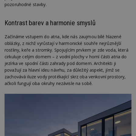
pozoruhodné stavby.
Kontrast barev a harmonie smyslů
Začínáme vstupem do atria, kde nás zaujmou bílé hlazené
oblázky, z nichž vyrůstají v harmonické souhře nejrůznější
rostliny, keře a stromky. Spojujícím prvkem je zde voda, která
cirkuluje celým domem – z vodní plochy v horní části atria do
jezírka ve spodní části zahrady pod domem. Architekti ji
považují za hlavní ideu návrhu, za důležitý aspekt, jímž se
zachovává iluze vody protékající skrz oba venkovní prostory,
ačkoli fungují oba okruhy nezávisle na sobě.