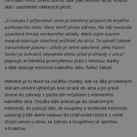
formulaci hmot celého domu, dále pak řešením atria, volbou
skla i zastíněním některých ploch.
„
U vstupu z příjezdové cesty je otevřený průjezd do krytého
parkovacího stání, který končí plnou stěnou. Na něj navazuje
uzavřená hmota venkovního skladu, která svým tvarem
naopak kopíruje otevřený průhled do atria. To vytváří takové
nárazníkové pásmo – ačkoli je velmi otevřené, jeho hlavní
funkcí je ochránit obyvatele domu před průhledy z ulice
,“
popisuje architektka promyšlenou práci s hmotou stavby
a dále ukazuje možnosti kaleného skla i funkci žaluzií.
Viditelné je to hned na začátku chodby, kde se díky proskleným
stěnám otevírá výhled po levé straně do atria a po pravé
straně do zahrady s pochozím můstkem z vrstveného
kaleného skla. Chodba dále pokračuje do soukromých
místností, do pokojů dětí, do koupelny a technické místnosti;
uzavírají ji bílé dveře vedoucí do rodičovské ložnice s volně
stojící vanou u okna, se šatnou a koupelnou se sprchou
a toaletou.