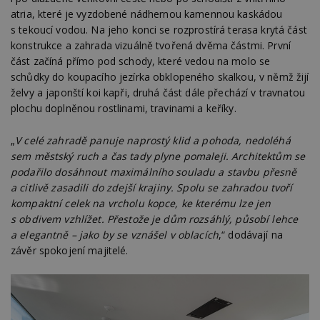
atria, které je vyzdobené nádhernou kamennou kaskádou
s tekoucí vodou. Na jeho konci se rozprostírá terasa krytá část
konstrukce a zahrada vizuálně tvořená dvěma částmi. První
část začíná přímo pod schody, které vedou na molo se
schůdky do koupacího jezírka obklopeného skalkou, v němž žijí
želvy a japonští koi kapři, druhá část dále přechází v travnatou
plochu doplněnou rostlinami, travinami a keříky.
„
V celé zahradě panuje naprostý klid a pohoda, nedoléhá
sem městský ruch a čas tady plyne pomaleji. Architektům se
podařilo dosáhnout maximálního souladu a stavbu přesně
a citlivě zasadili do zdejší krajiny. Spolu se zahradou tvoří
kompaktní celek na vrcholu kopce, ke kterému lze jen
s obdivem vzhlížet. Přestože je dům rozsáhlý, působí lehce
a elegantně – jako by se vznášel v oblacích
,“ dodávají na
závěr spokojení majitelé.