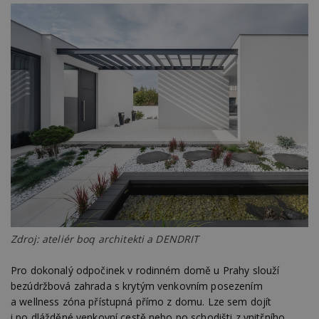
Zdroj: ateliér boq architekti a DENDRIT
Pro dokonalý odpočinek v rodinném domě u Prahy slouží
bezúdržbová zahrada s krytým venkovním posezením
a wellness zóna přístupná přímo z domu. Lze sem dojít
i po dlážděné venkovní cestě nebo po schodišti z vnitřního