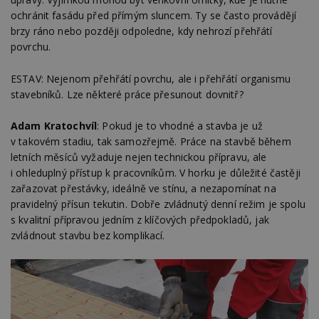
ochránit fasádu před přímým sluncem. Ty se často provádějí
brzy ráno nebo později odpoledne, kdy nehrozí přehřátí
povrchu.
ESTAV: Nejenom přehřátí povrchu, ale i přehřátí organismu
stavebníků. Lze některé práce přesunout dovnitř?
Adam Kratochvíl
: Pokud je to vhodné a stavba je už
v takovém stadiu, tak samozřejmě. Práce na stavbě během
letních měsíců vyžaduje nejen technickou přípravu, ale
i ohleduplný přístup k pracovníkům. V horku je důležité častěji
zařazovat přestávky, ideálně ve stínu, a nezapomínat na
pravidelný přísun tekutin. Dobře zvládnutý denní režim je spolu
s kvalitní přípravou jedním z klíčových předpokladů, jak
zvládnout stavbu bez komplikací.