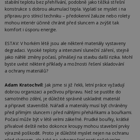
stabilní teplotu bez přehřívání, podobně jako těžká střešní
konstrukce s dobrou akumulací tepla. Vyplatí se myslet i na
přípravu pro stínicí techniku – předokenní žaluzie nebo rolety
mohou interiér účinně chránit před sluncem a zvýšit tak
komfort i úsporu energie.
ESTAV: V horkém létě jsou ale některé materiály vystaveny
degradaci. Vysoké teploty a intenzivní sluneční záření, stejně
jako náhlé změny počasí, přinášejí na stavbu další rizika. Mohl
byste uvést některé příklady a možnosti řešení skladování
a ochrany materiálů?
Adam Kratochvíl
: Jak jsme si již řekli, letní práce vyžadují
dobrou organizaci a pečlivou přípravu. Než se pustíte do
samotného zdění, je důležité správně uskladnit materiál
a připravit staveniště. Nářadí a materiály musí být chráněny
před přímým sluncem i před náhlými přeháňkami a bouřkami.
Počasí může být v létě velmi zákeřné. Prudké bouřky, krátké
přívalové deště nebo dokonce kroupy mohou stavební prvky
výrazně poškodit. Proto je důležité myslet nejen na ochranu
před sluncem, ale také na zabezpečení proti nečekaným