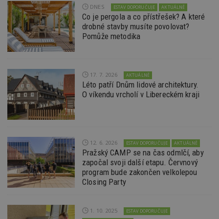
pro ná
DNES
ESTAV DOPORUČUJE
AKTUÁLNĚ
webu
Co je pergola a co přístřešek? A které
relevan
drobné stavby musíte povolovat?
sid
.seznam.cz
4 týdny 2
Toto j
Pomůže metodika
dny
běžný 
soubor
ale po
naleze
soubor
relace
17. 7. 2026
AKTUÁLNĚ
pravd
Léto patří Dnům lidové architektury.
použit 
správu
O víkendu vrcholí v Libereckém kraji
relace.
tuuid
.creative-
1 rok 3
Tento 
serving.com
týdny
cookie
hlavně
bidswit
aby by
12. 6. 2026
ESTAV DOPORUČUJE
AKTUÁLNĚ
reklam
Pražský CAMP se na čas odmlčí, aby
pro ná
webu
započal svoji další etapu. Červnový
relevan
program bude zakončen velkolepou
Closing Party
tuuid_lu
.creative-
1 rok 3
Obsah
serving.com
týdny
jedine
návště
které 
Bidswi
1. 10. 2025
ESTAV DOPORUČUJE
sledov