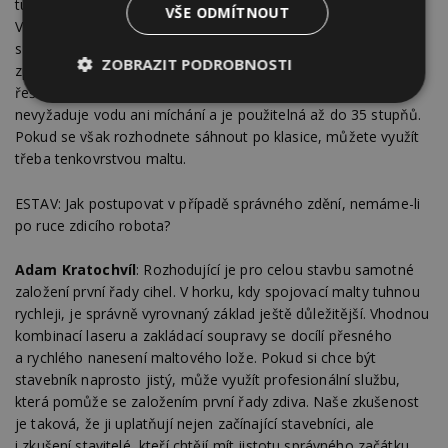
tuhnout příliš rychle, což zvyšuje riziko vzniku defektů.
VŠE ODMÍTNOUT
V některých případech je proto vhodnější sáhnout po směsích
s pomalejší reakcí, které umožní korekci a lepší
ZOBRAZIT PODROBNOSTI
zpracovatelnost i při vyšších teplotách. Velmi praktickým
řešením pro letní podmínky je speciální zdicí pěna, která
Nezbytně
Výkonové
Soubory
nevyžaduje vodu ani míchání a je použitelná až do 35 stupňů.
nutné
soubory
cílení
Pokud se však rozhodnete sáhnout po klasice, můžete využít
soubory
třeba tenkovrstvou maltu.
ESTAV: Jak postupovat v případě správného zdění, nemáme-li
Funkční soubory
Nezařazené
po ruce zdicího robota?
soubory
Adam Kratochvíl
: Rozhodující je pro celou stavbu samotné
založení první řady cihel. V horku, kdy spojovací malty tuhnou
rychleji, je správně vyrovnaný základ ještě důležitější. Vhodnou
kombinací laseru a zakládací soupravy se docílí přesného
a rychlého nanesení maltového lože. Pokud si chce být
Nezbytně nutné soubory
stavebník naprosto jistý, může využít profesionální službu,
Výkonové soubory
Soubory cílení
která pomůže se založením první řady zdiva. Naše zkušenost
je taková, že ji uplatňují nejen začínající stavebníci, ale
Funkční soubory
Nezařazené soubory
i zkušení stavitelé, kteří chtějí mít jistotu správného začátku