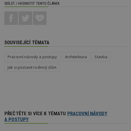
třetí s
SDÍLET / HODNOTIT TENTO ČLÁNEK
test_cookie
14 minut
Tento 
Google LLC
54 sekund
cookie
.doubleclick.net
společ
0
Double
(kterou
společ
Google
zjistila
prohlí
SOUVISEJÍCÍ TÉMATA
návště
webu 
soubor
Pracovní návody a postupy
Architektura
Stavba
id
.m6r.eu
2 měsíce 4
Tento 
týdny
cookie
Jak si postavit rodinný dům
používá
analýz
optima
reklam
kampan
Double
Google
Suite
tuuid
.bidswitch.net
1 rok
Tento 
cookie
PŘEČTĚTE SI VÍCE K TÉMATU
PRACOVNÍ NÁVODY
hlavně
A POSTUPY
bidswit
aby by
reklam