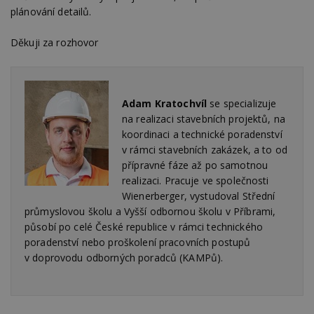
N
plánování detailů.
ž
id
i
Děkuji za rozhovor
_hjAbsoluteSessionInProgress
29
S
Hotjar Ltd
minut
je
.estav.cz
54
ab
sekund
sl
ce
pr
Adam Kratochvíl
se specializuje
po
na realizaci stavebních projektů, na
N
ž
koordinaci a technické poradenství
id
v rámci stavebních zakázek, a to od
i
přípravné fáze až po samotnou
counter
www.estav.cz
29
T
realizaci. Pracuje ve společnosti
minut
co
53
po
Wienerberger, vystudoval Střední
sekund
vy
průmyslovou školu a Vyšší odbornou školu v Příbrami,
se
působí po celé České republice v rámci technického
__gfp_64b
1 rok
Je
Google LLC
so
poradenství nebo proškolení pracovních postupů
.estav.cz
kt
v doprovodu odborných poradců (KAMPů).
sp
da
c
n
w