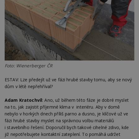
Foto: Wienerberger ČR
ESTAV: Lze předejít už ve fázi hrubé stavby tomu, aby se nový
dům v létě nepřehříval?
Adam Kratochvíl
: Ano, už během této fáze je dobré myslet
na to, jak zajistit příjemné klima v interiéru. Aby v domě
nebylo v horkých dnech příliš parno a dusno, je klíčové už ve
fázi hrubé stavby myslet na správnou volbu materiálů
i stavebního řešení. Doporučil bych takové cihelné zdivo, kde
již nepotřebujete kontaktní zateplení. To pomáhá udržet