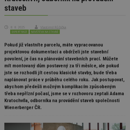
staveb
8. 8. 2025
Vlastimil Růžička
EXPERT RADÍ
NÁVŠTĚVA NA STAVBĚ
Pokud již vlastníte parcelu, máte vypracovanou
projektovou dokumentaci a obdrželi jste stavební
povolení, je čas na plánování stavebních prací. Můžete
mít montovaný dům postavený za tři měsíce, ale pokud
jste se rozhodli jít cestou klasické stavby, bude třeba
naplánovat práce v průběhu celého roku. Jak postupovat,
abychom předešli možným komplikacím způsobeným
třeba nepřízní počasí, jsme se v rozhovoru zeptali Adama
Kratochvíla, odborníka na provádění staveb společnosti
Wienerberger ČR.