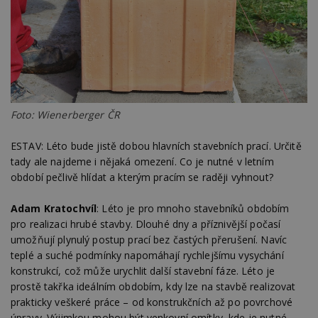
Foto: Wienerberger ČR
ESTAV: Léto bude jistě dobou hlavních stavebních prací. Určitě
tady ale najdeme i nějaká omezení. Co je nutné v letním
období pečlivě hlídat a kterým pracím se raději vyhnout?
Adam Kratochvíl
: Léto je pro mnoho stavebníků obdobím
pro realizaci hrubé stavby. Dlouhé dny a příznivější počasí
umožňují plynulý postup prací bez častých přerušení. Navíc
teplé a suché podmínky napomáhají rychlejšímu vysychání
konstrukcí, což může urychlit další stavební fáze. Léto je
prostě takřka ideálním obdobím, kdy lze na stavbě realizovat
prakticky veškeré práce – od konstrukčních až po povrchové
úpravy. Výjimkou mohou být venkovní omítky, kde je nutné