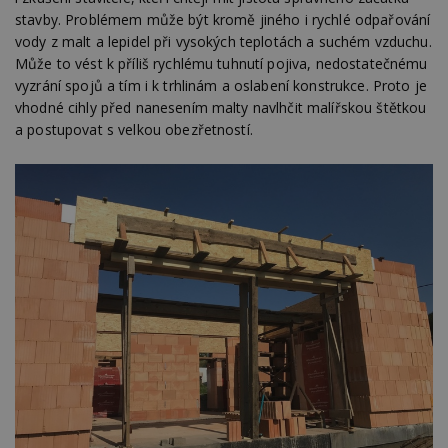
Nezbytně nutné soubory cookie umožňují základní
stavby. Problémem může být kromě jiného i rychlé odpařování
funkce webových stránek, jako je přihlášení
vody z malt a lepidel při vysokých teplotách a suchém vzduchu.
uživatele a správa účtu. Webové stránky nelze bez
Může to vést k příliš rychlému tuhnutí pojiva, nedostatečnému
nezbytně nutných souborů cookie správně
používat.
vyzrání spojů a tím i k trhlinám a oslabení konstrukce. Proto je
vhodné cihly před nanesením malty navlhčit malířskou štětkou
Provider
/
Název
Vyprší
P
Doména
a postupovat s velkou obezřetností.
_hjIncludedInPageviewSample
2
T
Hotjar Ltd
minuty
co
www.estav.cz
na
ab
Ho
zd
ná
z
vz
d
l
z
st
w
_dc_gtm_UA-53599847-1
.estav.cz
53
T
sekund
co
př
w
po
S