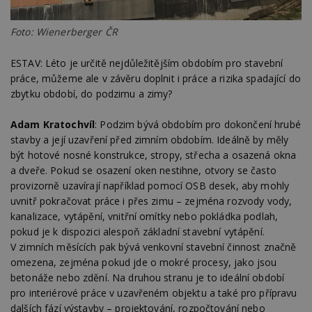
Go
da
kó
Foto: Wienerberger ČR
Po
lz
z
nu
ESTAV: Léto je určitě nejdůležitějším obdobím pro stavební
be
práce, můžeme ale v závěru doplnit i práce a rizika spadající do
sk
f
zbytku období, do podzimu a zimy?
s
ná
je
Adam Kratochvíl
: Podzim bývá obdobím pro dokončení hrubé
kt
id
stavby a její uzavření před zimním obdobím. Ideálně by měly
p
být hotové nosné konstrukce, stropy, střecha a osazená okna
ú
An
a dveře. Pokud se osazení oken nestihne, otvory se často
provizorně uzavírají například pomocí OSB desek, aby mohly
id
www.estav.cz
1 rok
T
co
uvnitř pokračovat práce i přes zimu – zejména rozvody vody,
po
kanalizace, vytápění, vnitřní omítky nebo pokládka podlah,
vy
se
pokud je k dispozici alespoň základní stavební vytápění.
V zimních měsících pak bývá venkovní stavební činnost značně
_hjFirstSeen
29
S
Hotjar Ltd
minut
je
.estav.cz
omezena, zejména pokud jde o mokré procesy, jako jsou
54
ab
sekund
sl
betonáže nebo zdění. Na druhou stranu je to ideální období
ce
pro interiérové práce v uzavřeném objektu a také pro přípravu
pr
po
dalších fází výstavby – projektování, rozpočtování nebo