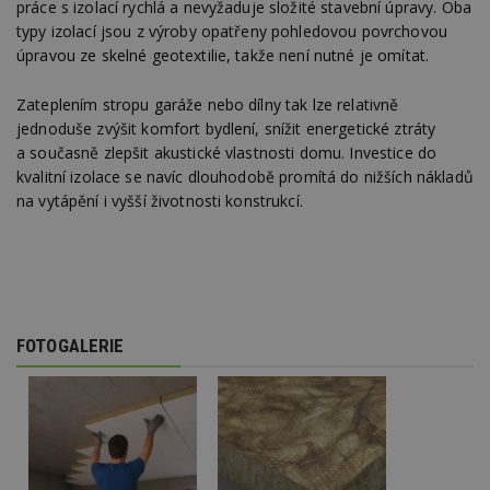
práce s izolací rychlá a nevyžaduje složité stavební úpravy. Oba
minuty
co
www.estav.cz
na
typy izolací jsou z výroby opatřeny pohledovou povrchovou
ab
úpravou ze skelné geotextilie, takže není nutné je omítat.
Ho
zd
ná
z
Zateplením stropu garáže nebo dílny tak lze relativně
vz
jednoduše zvýšit komfort bydlení, snížit energetické ztráty
d
l
a současně zlepšit akustické vlastnosti domu. Investice do
z
kvalitní izolace se navíc dlouhodobě promítá do nižších nákladů
st
w
na vytápění i vyšší životnosti konstrukcí.
_dc_gtm_UA-53599847-1
.estav.cz
53
T
sekund
co
VÍCE INFORMACÍ NALEZNETE NA WEBU WWW.URSA.CZ
př
w
po
S
Go
da
FOTOGALERIE
kó
Po
lz
z
nu
be
sk
f
s
ná