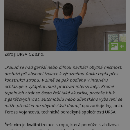
4×
Zdroj: URSA CZ s.r.o.
„
Pokud se nad garáží nebo dílnou nachází obytná místnost,
dochází při absenci izolace k výraznému úniku tepla přes
konstrukci stropu. V zimě se pak podlaha v interiéru
ochlazuje a vytápění musí pracovat intenzivněji. Kromě
tepelných ztrát se často řeší také akustika, protože hluk
z garážových vrat, automobilu nebo dílenského vybavení se
může přenášet do obytné části domu
,“ upozorňuje Ing. arch.
Tereza Vojancová, technická poradkyně společnosti URSA.
Řešením je kvalitní izolace stropu, která pomůže stabilizovat