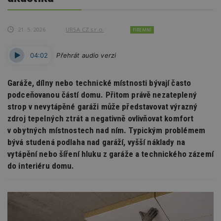
21. 5. 2026
URSA CZ s.r.o.
FIREMNÍ
04:02
Přehrát audio verzi
Garáže, dílny nebo technické místnosti bývají často
podceňovanou částí domu. Přitom právě nezateplený
strop v nevytápěné garáži může představovat výrazný
zdroj tepelných ztrát a negativně ovlivňovat komfort
v obytných místnostech nad ním. Typickým problémem
bývá studená podlaha nad garáží, vyšší náklady na
vytápění nebo šíření hluku z garáže a technického zázemí
do interiéru domu.