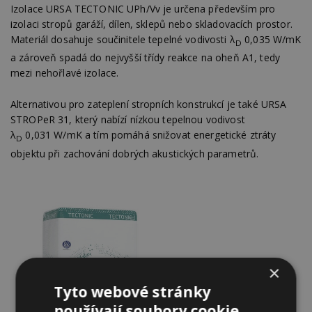
Izolace URSA TECTONIC UPh/Vv je určena především pro
izolaci stropů garáží, dílen, sklepů nebo skladovacích prostor.
Materiál dosahuje součinitele tepelné vodivosti λ
0,035 W/mK
D
a zároveň spadá do nejvyšší třídy reakce na oheň A1, tedy
mezi nehořlavé izolace.
Alternativou pro zateplení stropních konstrukcí je také URSA
STROPeR 31, který nabízí nízkou tepelnou vodivost
λ
0,031 W/mK a tím pomáhá snižovat energetické ztráty
D
objektu při zachování dobrých akustických parametrů.
×
Tyto webové stránky
používají soubory cookie.