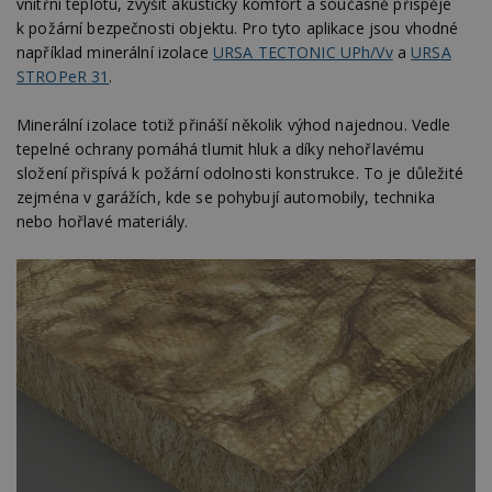
vnitřní teplotu, zvýšit akustický komfort a současně přispěje
k požární bezpečnosti objektu. Pro tyto aplikace jsou vhodné
například minerální izolace
URSA TECTONIC UPh/Vv
a
URSA
STROPeR 31
.
Minerální izolace totiž přináší několik výhod najednou. Vedle
tepelné ochrany pomáhá tlumit hluk a díky nehořlavému
složení přispívá k požární odolnosti konstrukce. To je důležité
zejména v garážích, kde se pohybují automobily, technika
nebo hořlavé materiály.