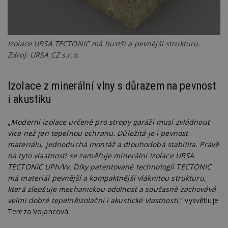
Izolace URSA TECTONIC má hustší a pevnější strukturu.
Zdroj: URSA CZ s.r.o.
Izolace z minerální vlny s důrazem na pevnost
i akustiku
„
Moderní izolace určené pro stropy garáží musí zvládnout
více než jen tepelnou ochranu. Důležitá je i pevnost
materiálu, jednoduchá montáž a dlouhodobá stabilita. Právě
na tyto vlastnosti se zaměřuje minerální izolace URSA
TECTONIC UPh/Vv. Díky patentované technologii TECTONIC
má materiál pevnější a kompaktnější vláknitou strukturu,
která zlepšuje mechanickou odolnost a současně zachovává
velmi dobré tepelněizolační i akustické vlastnosti
,“ vysvětluje
Tereza Vojancová.