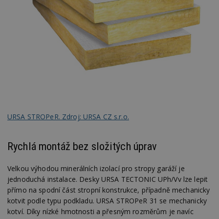
Funkční soubory
Nezařazené
soubory
Nezbytně nutné soubory
URSA STROPeR. Zdroj: URSA CZ s.r.o.
Výkonové soubory
Soubory cílení
Funkční soubory
Nezařazené soubory
Rychlá montáž bez složitých úprav
Nezbytně nutné soubory cookie umožňují základní
funkce webových stránek, jako je přihlášení
uživatele a správa účtu. Webové stránky nelze bez
Velkou výhodou minerálních izolací pro stropy garáží je
nezbytně nutných souborů cookie správně
jednoduchá instalace. Desky URSA TECTONIC UPh/Vv lze lepit
používat.
přímo na spodní část stropní konstrukce, případně mechanicky
Provider
/
Název
Vyprší
P
kotvit podle typu podkladu. URSA STROPeR 31 se mechanicky
Doména
kotví. Díky nízké hmotnosti a přesným rozměrům je navíc
_hjIncludedInPageviewSample
2
T
Hotjar Ltd