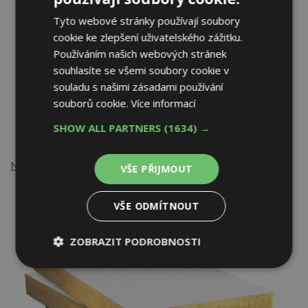
Tyto webové stránky používají soubory
cookie ke zlepšení uživatelského zážitku.
Používáním našich webových stránek
souhlasíte se všemi soubory cookie v
souladu s našimi zásadami používání
souborů cookie.
Více informací
SHOW ALL PARTNERS
(1634) →
Nová izolace URSA TECTONIC. Zdroj: URSA CZ s.r.o.
VŠE PŘIJMOUT
VŠE ODMÍTNOUT
ZOBRAZIT PODROBNOSTI
Nezbytně
Výkonové
Soubory
nutné
soubory
cílení
soubory