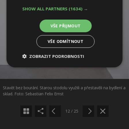
SHOW ALL PARTNERS
(1634) →
VŠE PŘIJMOUT
VŠE ODMÍTNOUT
ZOBRAZIT PODROBNOSTI
Nezbytně
Výkonové
Soubory
nutné
soubory
cílení
Sdílet na Facebooku
soubory
Stavět bez bourání. Starou stodolu využili a přestavěli na bydlení a
Sdílet na Pinterestu
sklad. Foto: Sebastian Felix Ernst
Funkční soubory
Nezařazené
soubory
12 / 25