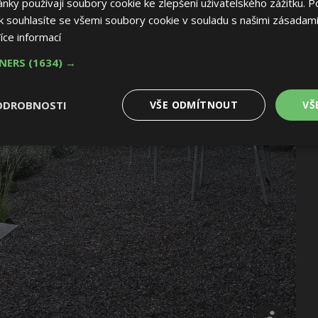
ky používají soubory cookie ke zlepšení uživatelského zážitku. P
 souhlasíte se všemi soubory cookie v souladu s našimi zásadami
íce informací
TNERS
(1634) →
ODROBNOSTI
VŠE ODMÍTNOUT
VŠ
é
Výkonové
Soubory cílení
Funkční soubory
soubory
 soubory
Výkonové soubory
Soubory cílení
Funkční soubory
Nez
ry cookie umožňují základní funkce webových stránek, jako je přihlášení uživatele
e bez nezbytně nutných souborů cookie správně používat.
Provider
/