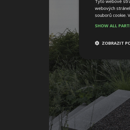
Tyto webové strán
webových stránek
souborů cookie.
V
SHOW ALL PAR
ZOBRAZIT P
Nezbytně nutn
soubory
Nezbytně nutné
Nezbytně nutné soubo
Webové stránky nelz