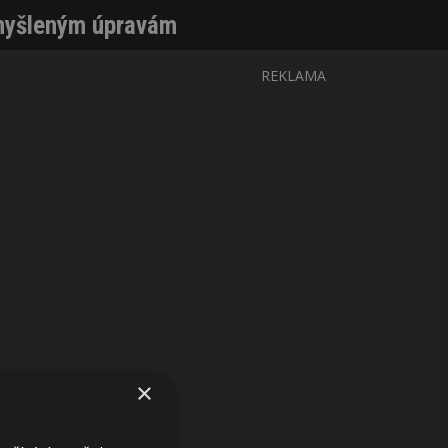
omyšleným úpravám
REKLAMA
×