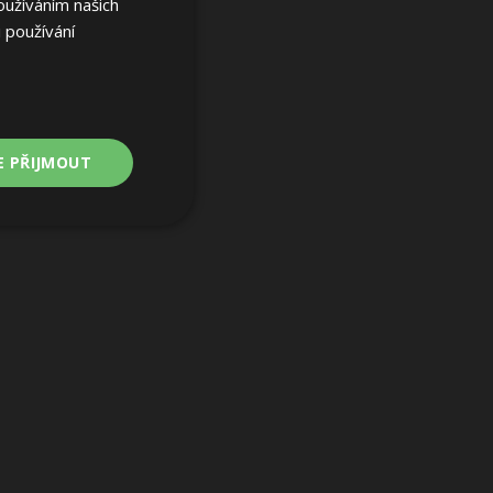
oužíváním našich
 používání
E PŘIJMOUT
Nezařazené
soubory
ařazené soubory
 a správa účtu.