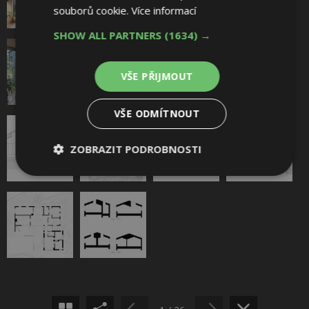
souborů cookie.
Více informací
SHOW ALL PARTNERS
(1634) →
VŠE PŘIJMOUT
VŠE ODMÍTNOUT
ZOBRAZIT PODROBNOSTI
Nezbytně
Výkonové
Soubory
nutné
soubory
cílení
soubory
Sdílet na Facebooku
Funkční soubory
Nezařazené
Sdílet na Pinterestu
soubory