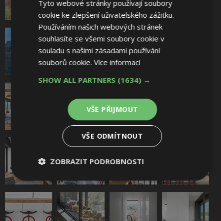
Tyto webové stránky používají soubory
cookie ke zlepšení uživatelského zážitku.
Používáním našich webových stránek
souhlasíte se všemi soubory cookie v
souladu s našimi zásadami používání
souborů cookie.
Více informací
SHOW ALL PARTNERS
(1634) →
VŠE PŘIJMOUT
VŠE ODMÍTNOUT
ZOBRAZIT PODROBNOSTI
Nezbytně
Výkonové
Soubory
nutné
soubory
cílení
soubory