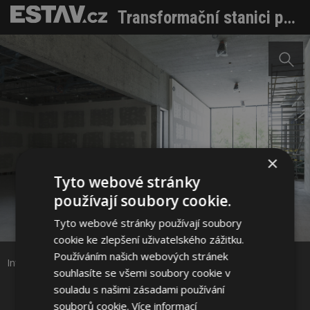
Transformační stanici přestavují na centrum umění. Brzy se otevře veřejnosti. Navštívili jsme ji
×
Tyto webové stránky
používají soubory cookie.
Sdílet na Facebooku
Tyto webové stránky používají soubory
cookie ke zlepšení uživatelského zážitku.
Sdílet na Pinterestu
Používáním našich webových stránek
Interiér druhého patra výstavních prostor. Zdroj: Tomáš Kovařík
souhlasíte se všemi soubory cookie v
souladu s našimi zásadami používání
9 / 16
souborů cookie.
Více informací