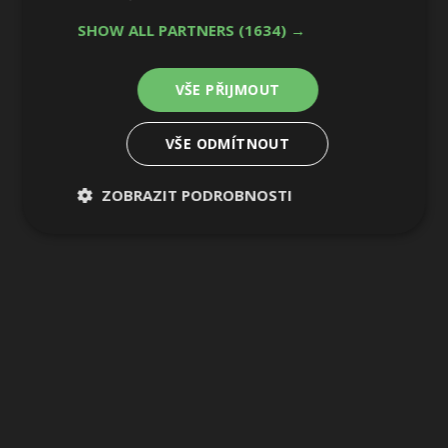
SHOW ALL PARTNERS
(1634) →
VŠE PŘIJMOUT
VŠE ODMÍTNOUT
ZOBRAZIT PODROBNOSTI
Nezbytně
Výkonové
Soubory
nutné
soubory
cílení
soubory
Funkční soubory
Nezařazené
soubory