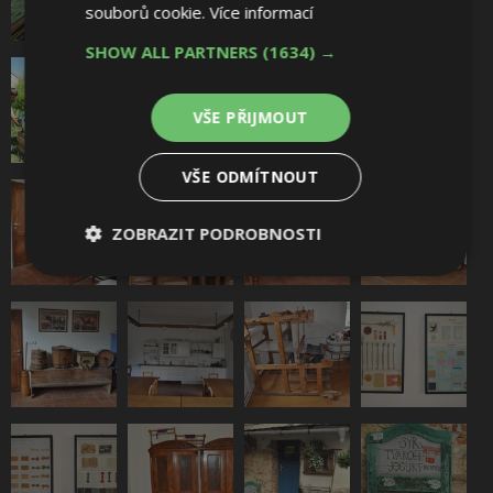
souborů cookie.
Více informací
SHOW ALL PARTNERS
(1634) →
VŠE PŘIJMOUT
VŠE ODMÍTNOUT
ZOBRAZIT PODROBNOSTI
Nezbytně
Výkonové
Soubory
nutné
soubory
cílení
soubory
Funkční soubory
Nezařazené
soubory