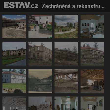
Zachráněná a rekonstruovaná zemědělská stavení na Vysočině slouží jako ekocentra