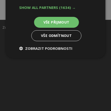
SHOW ALL PARTNERS
(1634) →
Sdílet na Facebooku
VŠE PŘIJMOUT
Sdílet na Pinterestu
Zdroj: Jarabak.cz
VŠE ODMÍTNOUT
3 / 5
ZOBRAZIT PODROBNOSTI
Nezbytně
Výkonové
Soubory
nutné
soubory
cílení
soubory
Funkční soubory
Nezařazené
soubory