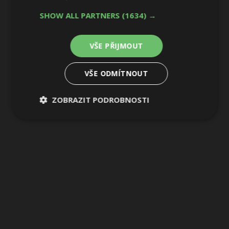
SHOW ALL PARTNERS
(1634) →
VŠE PŘIJMOUT
VŠE ODMÍTNOUT
ZOBRAZIT PODROBNOSTI
Nezbytně
Výkonové
Soubory
nutné
soubory
cílení
soubory
Funkční soubory
Nezařazené
soubory