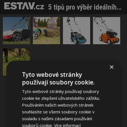
5 tipů pro výběr ideálního vertikutátoru
Sdílet na Facebooku
×
Tyto webové stránky
Sdílet na Pinterestu
používají soubory cookie.
Tyto webové stránky používají soubory
1 / 5
cookie ke zlepšení uživatelského zážitku.
Používáním našich webových stránek
souhlasíte se všemi soubory cookie v
souladu s našimi zásadami používání
souborů cookie.
Více informací