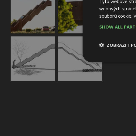
Tyto webové strán
webových stránek
souborů cookie.
V
SHOW ALL PAR
ZOBRAZIT P
Nezbytně nutn
soubory
Nezbytně nutné
Nezbytně nutné soubo
Webové stránky nelz