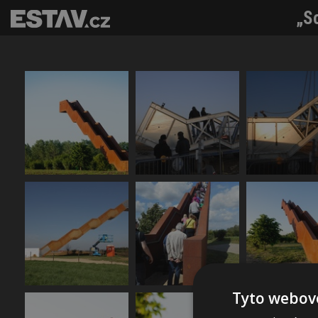
„S
Tyto webové