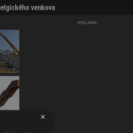
belgického venkova
REKLAMA
×