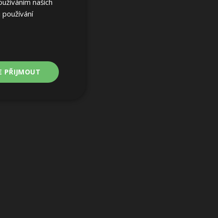
oužíváním našich
 používání
E PŘIJMOUT
Nezařazené
soubory
ařazené soubory
 a správa účtu.