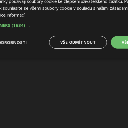
ky používají soubory cookie ke zlepšení uživatelského zážitku. P
 souhlasíte se všemi soubory cookie v souladu s našimi zásadami
íce informací
TNERS
(1634) →
ODROBNOSTI
VŠE ODMÍTNOUT
VŠ
é
Výkonové
Soubory cílení
Funkční soubory
soubory
 soubory
Výkonové soubory
Soubory cílení
Funkční soubory
Nez
ry cookie umožňují základní funkce webových stránek, jako je přihlášení uživatele
e bez nezbytně nutných souborů cookie správně používat.
Provider
/