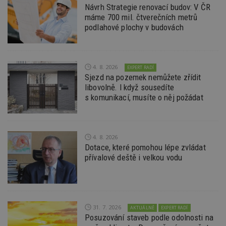
vy
Návrh Strategie renovací budov: V ČR
se
máme 700 mil. čtverečních metrů
_hjFirstSeen
29
S
Hotjar Ltd
podlahové plochy v budovách
minut
je
.estav.cz
54
ab
sekund
sl
ce
pr
4. 8. 2026
po
EXPERT RADÍ
N
Sjezd na pozemek nemůžete zřídit
ž
libovolně. I když sousedíte
id
i
s komunikací, musíte o něj požádat
_hjAbsoluteSessionInProgress
29
S
Hotjar Ltd
minut
je
.estav.cz
54
ab
sekund
sl
4. 8. 2026
ce
pr
Dotace, které pomohou lépe zvládat
po
přívalové deště i velkou vodu
N
ž
id
i
counter
www.estav.cz
29
T
minut
co
31. 7. 2026
AKTUÁLNĚ
EXPERT RADÍ
53
po
Posuzování staveb podle odolnosti na
sekund
vy
se