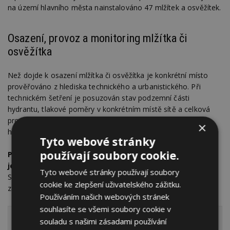
na území hlavního města nainstalováno 47 mlžítek a osvěžítek.
Osazení, provoz a monitoring mlžítka či
osvěžítka
Než dojde k osazení mlžítka či osvěžítka je konkrétní místo
prověřováno z hlediska technického a urbanistického. Při
technickém šetření je posuzován stav podzemní části
hydrantu, tlakové poměry v konkrétním místě sítě a celková
provozní vhodnost; z dalšího prověřování jsou vyřazeny
×
hydranty s primární funkcí zdroje vody pro hašení požárů.
Tyto webové stránky
používají soubory cookie.
Provoz a monitoring zařízení zajišťuje digitální řídicí
jednotka
ovládaná prostřednictvím pevné radiové sítě PVK.
Tyto webové stránky používají soubory
Spotřeba vody činí přibližně 18 litrů za hodinu, do mlžicího
cookie ke zlepšení uživatelského zážitku.
zařízení proudí pitná voda přímo z vodovodního řadu.
Používáním našich webových stránek
souhlasíte se všemi soubory cookie v
souladu s našimi zásadami používání
Plzeňské kašny, fontány, pítka a vodní prvky prošly