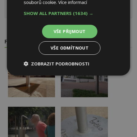
údržbou před spuštěním po zimě
souborů cookie.
Více informací
Pitná voda na dosah ruky v ulicích Londýna
SHOW ALL PARTNERS
(1634) →
VŠE PŘIJMOUT
FOTOGALERIE
VŠE ODMÍTNOUT
ZOBRAZIT PODROBNOSTI
Nezbytně
Výkonové
Soubory
nutné
soubory
cílení
soubory
Funkční soubory
Nezařazené
soubory