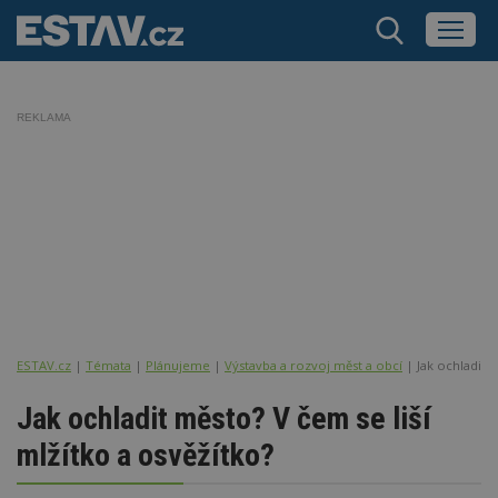
REKLAMA
ESTAV.cz
Témata
Plánujeme
Výstavba a rozvoj měst a obcí
Jak ochladit m
Jak ochladit město? V čem se liší
mlžítko a osvěžítko?