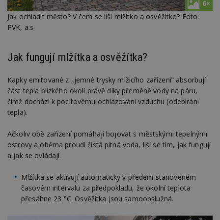
6×
Jak ochladit město? V čem se liší mlžítko a osvěžítko? Foto:
PVK, a.s.
Jak fungují mlžítka a osvěžítka?
Kapky emitované z „jemné trysky mlžicího zařízení“ absorbují
část tepla blízkého okolí právě díky přeměně vody na páru,
čímž dochází k pocitovému ochlazování vzduchu (odebírání
tepla).
Ačkoliv obě zařízení pomáhají bojovat s městskými tepelnými
ostrovy a oběma proudí čistá pitná voda, liší se tím, jak fungují
a jak se ovládají.
Mlžítka se aktivují automaticky v předem stanoveném
časovém intervalu za předpokladu, že okolní teplota
přesáhne 23 °C. Osvěžítka jsou samoobslužná.