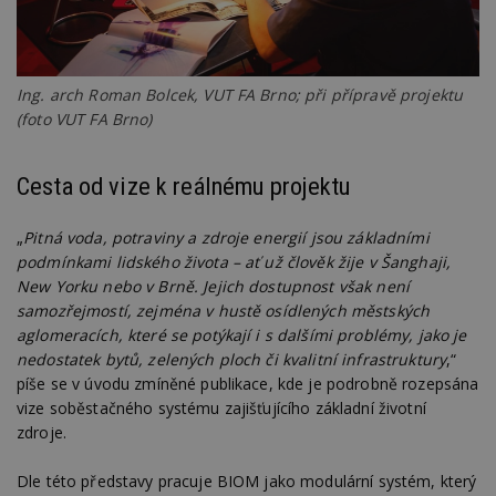
Ing. arch Roman Bolcek, VUT FA Brno; při přípravě projektu
(foto VUT FA Brno)
Cesta od vize k reálnému projektu
„
Pitná voda, potraviny a zdroje energií jsou základními
podmínkami lidského života – ať už člověk žije v Šanghaji,
New Yorku nebo v Brně. Jejich dostupnost však není
samozřejmostí, zejména v hustě osídlených městských
aglomeracích, které se potýkají i s dalšími problémy, jako je
nedostatek bytů, zelených ploch či kvalitní infrastruktury
,“
píše se v úvodu zmíněné publikace, kde je podrobně rozepsána
vize soběstačného systému zajišťujícího základní životní
zdroje.
Dle této představy pracuje BIOM jako modulární systém, který