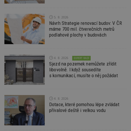
sid
.seznam.cz
4 týdny 2
Toto j
dny
běžný 
soubor
ale po
5. 8. 2026
naleze
Návrh Strategie renovací budov: V ČR
soubor
máme 700 mil. čtverečních metrů
relace
pravd
podlahové plochy v budovách
použit 
správu
relace.
tuuid
.creative-
1 rok 3
Tento 
serving.com
týdny
cookie
4. 8. 2026
EXPERT RADÍ
hlavně
Sjezd na pozemek nemůžete zřídit
bidswit
libovolně. I když sousedíte
aby by
reklam
s komunikací, musíte o něj požádat
pro ná
webu
relevan
tuuid_lu
.creative-
1 rok 3
Obsah
4. 8. 2026
serving.com
týdny
jedine
návště
Dotace, které pomohou lépe zvládat
které 
přívalové deště i velkou vodu
Bidswi
sledov
návště
více w
umožň