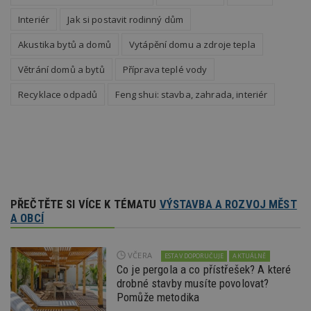
společ
Double
Interiér
Jak si postavit rodinný dům
(kterou
společ
Akustika bytů a domů
Vytápění domu a zdroje tepla
Google
zjistila
prohlí
Větrání domů a bytů
Příprava teplé vody
návště
webu 
Recyklace odpadů
Feng shui: stavba, zahrada, interiér
soubor
id
.m6r.eu
2 měsíce 4
Tento 
týdny
cookie
používá
analýz
optima
reklam
kampan
Double
Google
PŘEČTĚTE SI VÍCE K TÉMATU
VÝSTAVBA A ROZVOJ MĚST
Suite
A OBCÍ
tuuid
.bidswitch.net
1 rok
Tento 
cookie
hlavně
bidswit
VČERA
ESTAV DOPORUČUJE
AKTUÁLNĚ
aby by
Co je pergola a co přístřešek? A které
reklam
pro ná
drobné stavby musíte povolovat?
webu
Pomůže metodika
relevan