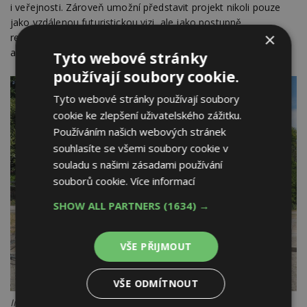
i veřejnosti. Zároveň umožní představit projekt nikoli pouze
jako vzdálenou futuristickou vizi, ale jako postupně
×
realizovatelný systém, který lze dále rozvíjet, testovat
a přizpůsobovat reálným podmínkám.
Tyto webové stránky
používají soubory cookie.
Tyto webové stránky používají soubory
cookie ke zlepšení uživatelského zážitku.
Používáním našich webových stránek
souhlasíte se všemi soubory cookie v
souladu s našimi zásadami používání
souborů cookie.
Více informací
SHOW ALL PARTNERS
(1634) →
VŠE PŘIJMOUT
VŠE ODMÍTNOUT
Ing. arch. David Průša; Platforma architekti, při