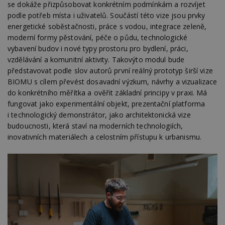
se dokáže přizpůsobovat konkrétním podmínkám a rozvíjet
podle potřeb místa i uživatelů. Součástí této vize jsou prvky
energetické soběstačnosti, práce s vodou, integrace zeleně,
moderní formy pěstování, péče o půdu, technologické
vybavení budov i nové typy prostoru pro bydlení, práci,
vzdělávání a komunitní aktivity. Takovýto modul bude
představovat podle slov autorů první reálný prototyp širší vize
BIOMU s cílem převést dosavadní výzkum, návrhy a vizualizace
do konkrétního měřítka a ověřit základní principy v praxi. Má
fungovat jako experimentální objekt, prezentační platforma
i technologický demonstrátor, jako architektonická vize
budoucnosti, která staví na moderních technologiích,
inovativních materiálech a celostním přístupu k urbanismu.