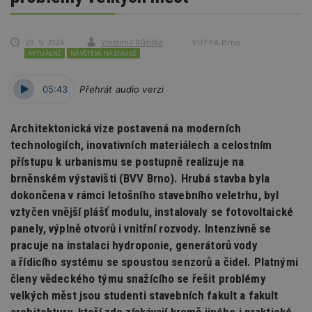
29. 5. 2026
Vlastimil Růžička
VUT FA Brno
AKTUÁLNĚ
NÁVŠTĚVA NA STAVBĚ
05:43
Přehrát audio verzi
Architektonická vize postavená na moderních
technologiích, inovativních materiálech a celostním
přístupu k urbanismu se postupně realizuje na
brněnském výstavišti (BVV Brno). Hrubá stavba byla
dokončena v rámci letošního stavebního veletrhu, byl
vztyčen vnější plášť modulu, instalovaly se fotovoltaické
panely, výplně otvorů i vnitřní rozvody. Intenzivně se
pracuje na instalaci hydroponie, generátorů vody
a řídicího systému se spoustou senzorů a čidel. Platnými
členy vědeckého týmu snažícího se řešit problémy
velkých měst jsou studenti stavebních fakult a fakult
architektury, kteří zde získávají kromě jiného i praktické