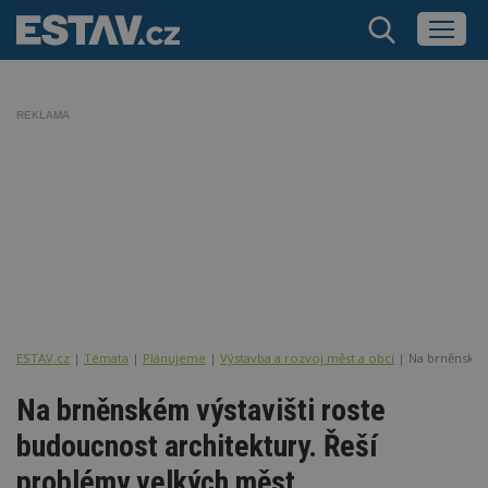
REKLAMA
ESTAV.cz
Témata
Plánujeme
Výstavba a rozvoj měst a obcí
Na brněnském
Na brněnském výstavišti roste
budoucnost architektury. Řeší
problémy velkých měst