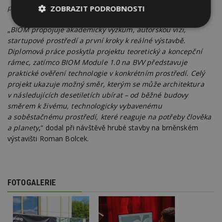
představování BIOM Module (foto ESTAV)
ZOBRAZIT PODROBNOSTI
Nezbytně
Výkonové
Soubory
„
BIOM propojuje akademický výzkum, autorskou vizi,
nutné
soubory
cílení
startupové prostředí a první kroky k reálné výstavbě.
soubory
Diplomová práce poskytla projektu teoretický a koncepční
rámec, zatímco BIOM Module 1.0 na BVV představuje
praktické ověření technologie v konkrétním prostředí. Celý
Funkční soubory
Nezařazené
projekt ukazuje možný směr, kterým se může architektura
soubory
v následujících desetiletích ubírat – od běžné budovy
směrem k živému, technologicky vybavenému
a soběstačnému prostředí, které reaguje na potřeby člověka
a planety
,“ dodal při návštěvě hrubé stavby na brněnském
výstavišti Roman Bolcek.
Nezbytně nutné soubory
Výkonové soubory
Soubory cílení
FOTOGALERIE
Funkční soubory
Nezařazené soubory
Nezbytně nutné soubory cookie umožňují základní
funkce webových stránek, jako je přihlášení