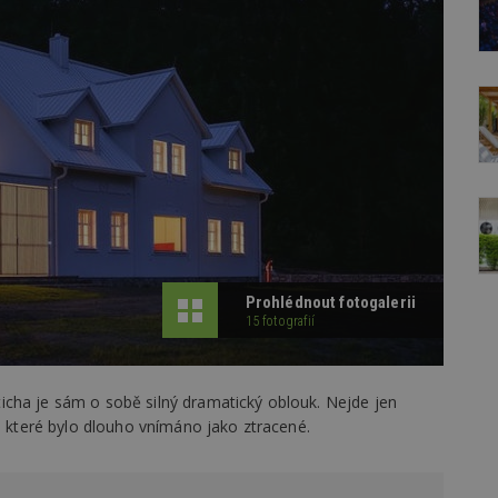
Prohlédnout fotogalerii
15 fotografií
cha je sám o sobě silný dramatický oblouk. Nejde jen
a, které bylo dlouho vnímáno jako ztracené.