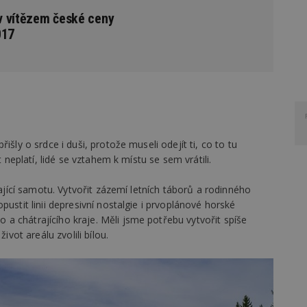
v vítězem české ceny
017
išly o srdce i duši, protože museli odejít ti, co to tu
t neplatí, lidé se vztahem k místu se sem vrátili.
vající samotu. Vytvořit zázemí letních táborů a rodinného
ustit linii depresivní nostalgie i prvoplánové horské
a chátrajícího kraje. Měli jsme potřebu vytvořit spíše
ivot areálu zvolili bílou.