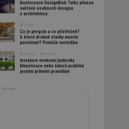
Konference DesignBlok Talks přiveze
světové osobnosti designu
a architektury
VČERA
Co je pergola a co přístřešek?
A které drobné stavby musíte
povolovat? Pomůže metodika
VČERA
Firemní
Instalace venkovní jednotky
klimatizace nebo žaluzií podléhá
jasným právním pravidlům
REKLAMA