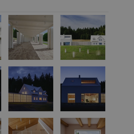
vzorkování dat definovaného limitem z
vašeho webu.
847-1
.estav.cz
53
Tento soubor cookie je přidružen k w
sekund
Správce značek Google k načtení dalšíc
stránku. Pokud je použit, lze jej považ
nutný, protože bez něj jiné skripty ne
správně. Konec názvu je jedinečné číslo
identifikátorem přidruženého účtu Goog
www.estav.cz
1 rok
Tento soubor cookie se používá k vytvá
uživatele
29
Soubor cookie je nastaven tak, aby Hot
Hotjar Ltd
minut
začátek cesty uživatele pro celkový poče
.estav.cz
54
Neobsahuje žádné identifikovatelné in
sekund
onInProgress
29
Soubor cookie je nastaven tak, aby Hot
Hotjar Ltd
minut
začátek cesty uživatele pro celkový poče
.estav.cz
54
Neobsahuje žádné identifikovatelné in
sekund
www.estav.cz
29
Tento soubor cookie se používá k vytvá
minut
uživatele
53
sekund
1 rok
Jedná se o soubor cookie, který slouží k
Google LLC
dalších souborů cookie návštěvníkem 
.estav.cz