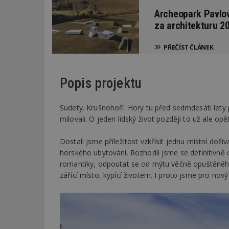
Archeopark Pavlo
za architekturu 2
PŘEČÍST ČLÁNEK
Popis projektu
Sudety. Krušnohoří. Hory tu před sedmdesáti lety př
milovali. O jeden lidský život později to už ale opě
Dostali jsme příležitost vzkřísit jednu místní doží
horského ubytování. Rozhodli jsme se definitivně op
romantiky, odpoutat se od mýtu věčně opuštěného 
zářící místo, kypící životem. I proto jsme pro nový ž