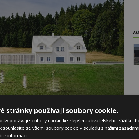
AK
é stránky používají soubory cookie.
ky používají soubory cookie ke zlepšení uživatelského zážitku. P
lový čepec, který přes dřevěné spojující přestřešení svahu
 souhlasíte se všemi soubory cookie v souladu s našimi zásadami
oucí ocelový oblek. To vše jsme pak posadili na podstavec
íce informací
ti.