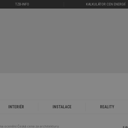
TZB-INFO
KALKULÁTOR CEN ENERGIÍ
INTERIÉR
INSTALACE
REALITY
na ocenění Česká cena za architekturu
E-