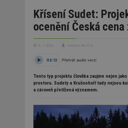
Křísení Sudet: Proj
ocenění Česká cena 
8. 7. 2026
redakce dle ČCA
02:12
Přehrát audio verzi
Tento typ projektu člověka zaujme nejen jako 
prostoru. Sudety a Krušnohoří tady nejsou kul
a zároveň přetížená významem.