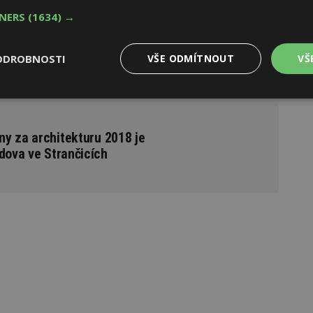
TNERS
(1634) →
ali jednoduše s kapkou útulnosti, ale i odolnosti tváří
ěch nejnáročnějších – rozjařených dětských „táborníků“,
ODROBNOSTI
VŠE ODMÍTNOUT
VŠ
ouře, prsty od smůly a občas s nějakou tou krásnou
Výkonové
Soubory cílení
Funkční
y
soubory
soubory
y za architekturu 2018 je
dova ve Strančicích
oubory
Výkonové soubory
Soubory cílení
Funkční soubory
Ne
ry cookie umožňují základní funkce webových stránek, jako je přihlášení uživatele
e bez nezbytně nutných souborů cookie správně používat.
Provider
/
Vyprší
Popis
Doména
geviewSample
2
Tento soubor cookie je nastaven tak, 
Hotjar Ltd
minuty
Hotjar o tom, zda je tento návštěvník 
www.estav.cz