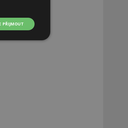
E PŘIJMOUT
Nezařazené
soubory
zařazené soubory
 a správa účtu.
aby informoval
zahrnut do