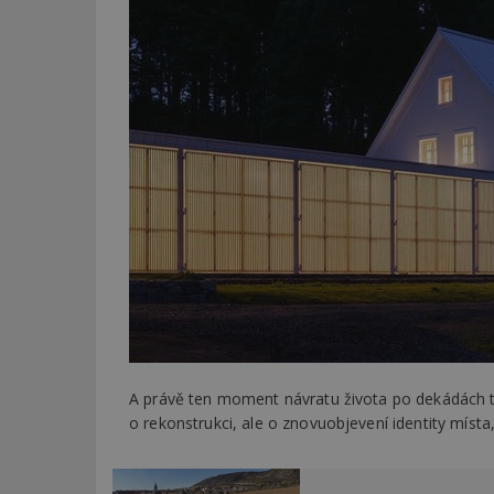
A právě ten moment návratu života po dekádách ti
o rekonstrukci, ale o znovuobjevení identity míst