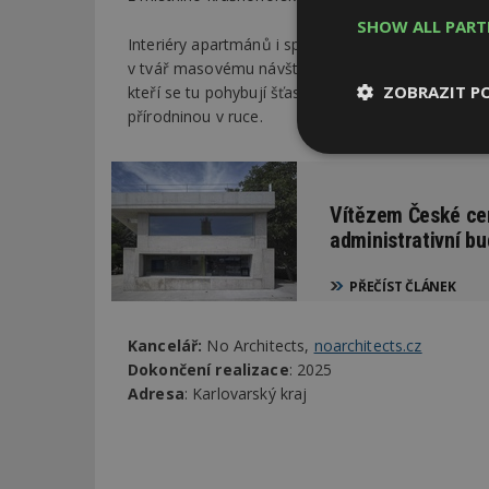
SHOW ALL PAR
Interiéry apartmánů i správcovského domu jsme poj
v tvář masovému návštěvnickému užívání. Včetně t
ZOBRAZIT P
kteří se tu pohybují šťastně divoce, s vlasy od k
přírodninou v ruce.
Nezbytně
nutné soubor
Vítězem České cen
administrativní bu
PŘEČÍST ČLÁNEK
Nezbytně nutné s
Kancelář:
No Architects,
noarchitects.cz
Dokončení realizace
: 2025
Nezbytně nutné soubo
Webové stránky nelz
Adresa
: Karlovarský kraj
Název
_hjIncludedInPa