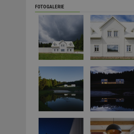
FOTOGALERIE
_dc_gtm_UA-53599
id
_hjFirstSeen
_hjAbsoluteSessi
counter
__gfp_64b