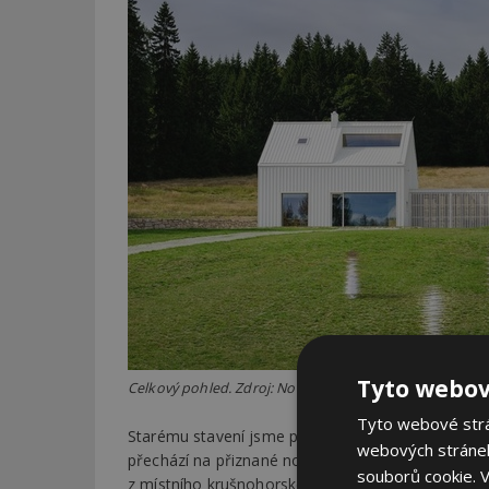
Tyto webov
Celkový pohled. Zdroj: No Architects, noarchitects.cz
Tyto webové strán
Starému stavení jsme posadili na hlavu odolný oce
webových stránek
přechází na přiznané novostavbě rovnou v běloskv
souborů cookie.
V
z místního krušnohorského kamení, trosek minulos