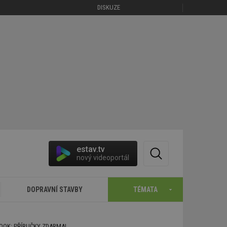
DISKUZE
estav.tv
nový videoportál
DOPRAVNÍ STAVBY
TÉMATA
BOOK: PŘÍRUČKY ZDARMA!