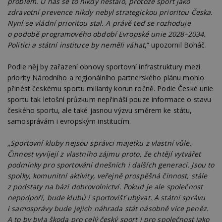
problém. U nás se to nikdy nestalo, protože sport jako
ab
zdravotní prevence nikdy nebyl strategickou prioritou Česka.
Ho
zd
Nyní se vládní prioritou stal. A právě teď se rozhoduje
ná
z
o podobě programového období Evropské unie 2028–2034.
vz
Politici a státní instituce by neměli váhat
,“ upozornil Boháč.
d
l
z
Podle něj by zařazení obnovy sportovní infrastruktury mezi
st
w
priority Národního a regionálního partnerského plánu mohlo
přinést českému sportu miliardy korun ročně. Podle České unie
_dc_gtm_UA-53599847-1
.estav.cz
53
T
sekund
co
sportu tak letošní průzkum nepřináší pouze informace o stavu
př
českého sportu, ale také jasnou výzvu směrem ke státu,
w
po
samosprávám i evropským institucím.
S
Go
da
„
Sportovní kluby nejsou správci majetku z vlastní vůle.
kó
Po
Činnost vyvíjejí z vlastního zájmu proto, že chtějí vytvářet
lz
podmínky pro sportování dnešních i dalších generací. Jsou to
z
nu
spolky, komunitní aktivity, veřejně prospěšná činnost, stále
be
z podstaty na bázi dobrovolnictví. Pokud je ale společnost
sk
f
nepodpoří, bude klubů i sportovišť ubývat. A státní správu
s
ná
i samosprávy bude jejich náhrada stát násobně více peněz.
je
A to by byla škoda pro celý český sport i pro společnost jako
kt