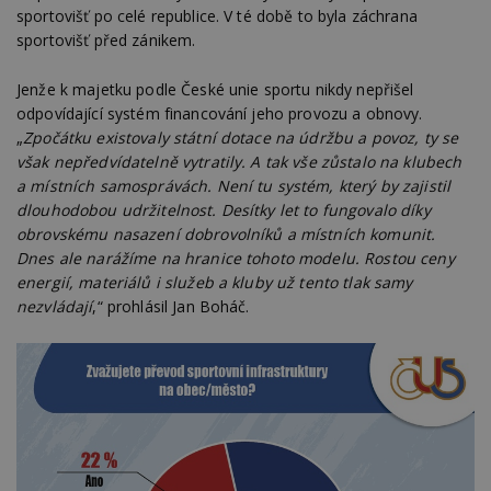
sportovišť po celé republice. V té době to byla záchrana
sportovišť před zánikem.
Jenže k majetku podle České unie sportu nikdy nepřišel
odpovídající systém financování jeho provozu a obnovy.
„
Zpočátku existovaly státní dotace na údržbu a povoz, ty se
však nepředvídatelně vytratily. A tak vše zůstalo na klubech
a místních samosprávách. Není tu systém, který by zajistil
dlouhodobou udržitelnost. Desítky let to fungovalo díky
obrovskému nasazení dobrovolníků a místních komunit.
Dnes ale narážíme na hranice tohoto modelu. Rostou ceny
energií, materiálů i služeb a kluby už tento tlak samy
nezvládají
,“ prohlásil Jan Boháč.