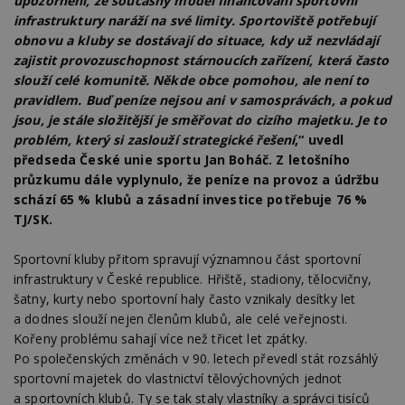
upozornění, že současný model financování sportovní
infrastruktury naráží na své limity. Sportoviště potřebují
obnovu a kluby se dostávají do situace, kdy už nezvládají
zajistit provozuschopnost stárnoucích zařízení, která často
slouží celé komunitě. Někde obce pomohou, ale není to
pravidlem. Buď peníze nejsou ani v samosprávách, a pokud
jsou, je stále složitější je směřovat do cizího majetku. Je to
problém, který si zaslouží strategické řešení
,“ uvedl
předseda České unie sportu Jan Boháč. Z letošního
průzkumu dále vyplynulo, že peníze na provoz a údržbu
schází 65 % klubů a zásadní investice potřebuje 76 %
TJ/SK.
Sportovní kluby přitom spravují významnou část sportovní
infrastruktury v České republice. Hřiště, stadiony, tělocvičny,
šatny, kurty nebo sportovní haly často vznikaly desítky let
a dodnes slouží nejen členům klubů, ale celé veřejnosti.
Kořeny problému sahají více než třicet let zpátky.
Po společenských změnách v 90. letech převedl stát rozsáhlý
sportovní majetek do vlastnictví tělovýchovných jednot
a sportovních klubů. Ty se tak staly vlastníky a správci tisíců