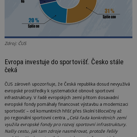
Funkční soubory
Nezařazené
soubory
Zdroj: ČUS
Nezbytně nutné soubory
Evropa investuje do sportovišť. Česko stále
Výkonové soubory
Soubory cílení
čeká
Funkční soubory
Nezařazené soubory
ČUS zároveň upozorňuje, že Česká republika dosud nevyužívá
Nezbytně nutné soubory cookie umožňují základní
funkce webových stránek, jako je přihlášení
evropské prostředky k systematické obnově sportovní
uživatele a správa účtu. Webové stránky nelze bez
infrastruktury. V řadě evropských zemí přitom dosavadní
nezbytně nutných souborů cookie správně
evropské fondy pomáhaly financovat výstavbu a modernizaci
používat.
sportovišť – od komunitních hřišť přes školní tělocvičny až
Provider
/
Název
Vyprší
P
po regionální sportovní centra. „
Celá řada konkrétních zemí
Doména
využila evropské fondy pro rozvoj sportovní infrastruktury.
_hjIncludedInPageviewSample
2
T
Hotjar Ltd
Našly cestu, jak tam zdroje nasměrovat, protože řešily
minuty
co
www.estav.cz
na