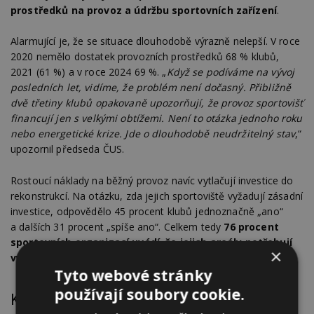
prostředků na provoz a údržbu sportovních zařízení
.
Alarmující je, že se situace dlouhodobě výrazně nelepší. V roce
2020 nemělo dostatek provozních prostředků 68 % klubů,
2021 (61 %) a v roce 2024 69 %. „
Když se podíváme na vývoj
posledních let, vidíme, že problém není dočasný. Přibližně
dvě třetiny klubů opakovaně upozorňují, že provoz sportovišť
financují jen s velkými obtížemi. Není to otázka jednoho roku
nebo energetické krize. Jde o dlouhodobě neudržitelný stav
,“
upozornil předseda ČUS.
Rostoucí náklady na běžný provoz navíc vytlačují investice do
rekonstrukcí. Na otázku, zda jejich sportoviště vyžadují zásadní
investice, odpovědělo 45 procent klubů jednoznačně „ano“
a dalších 31 procent „spíše ano“. Celkem tedy
76 procent
sportovních organizací uvádí, že jejich areály potřebují
×
významné opravy nebo modernizaci
.
Tyto webové stránky
používají soubory cookie.
Kluby volají po návratu podpory provozu