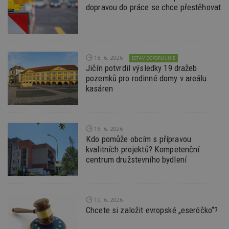
dopravou do práce se chce přestěhovat
Funkční soubory
Nezařazené
soubory
18. 6. 2026
ESTAV DOPORUČUJE
Jičín potvrdil výsledky 19 dražeb
pozemků pro rodinné domy v areálu
kasáren
Nezbytně nutné soubory
Výkonové soubory
Soubory cílení
Funkční soubory
Nezařazené soubory
16. 6. 2026
Kdo pomůže obcím s přípravou
Nezbytně nutné soubory cookie umožňují základní
kvalitních projektů? Kompetenční
funkce webových stránek, jako je přihlášení
uživatele a správa účtu. Webové stránky nelze bez
centrum družstevního bydlení
nezbytně nutných souborů cookie správně
používat.
Provider
/
Název
Vyprší
P
Doména
10. 6. 2026
Chcete si založit evropské „eseróčko“?
_hjIncludedInPageviewSample
2
T
Hotjar Ltd
minuty
co
www.estav.cz
na