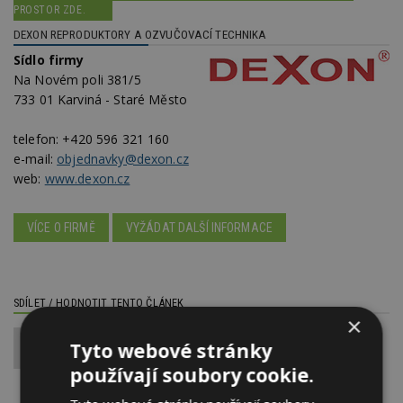
PROSTOR ZDE.
DEXON REPRODUKTORY A OZVUČOVACÍ TECHNIKA
Sídlo firmy
Na Novém poli 381/5
733 01 Karviná - Staré Město
telefon:
+420 596 321 160
e-mail:
objednavky@dexon.cz
web:
www.dexon.cz
VÍCE O FIRMĚ
VYŽÁDAT DALŠÍ INFORMACE
SDÍLET / HODNOTIT TENTO ČLÁNEK
×
Tyto webové stránky
0
používají soubory cookie.