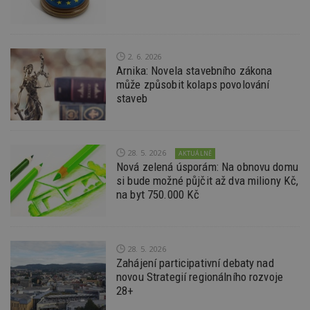
ab
Ho
zd
ná
z
vz
2. 6. 2026
d
Arnika: Novela stavebního zákona
l
z
může způsobit kolaps povolování
st
staveb
w
_dc_gtm_UA-53599847-1
.estav.cz
53
T
sekund
co
př
w
28. 5. 2026
AKTUÁLNĚ
po
Nová zelená úsporám: Na obnovu domu
S
si bude možné půjčit až dva miliony Kč,
Go
da
na byt 750.000 Kč
kó
Po
lz
z
nu
be
28. 5. 2026
sk
Zahájení participativní debaty nad
f
novou Strategií regionálního rozvoje
s
ná
28+
je
kt