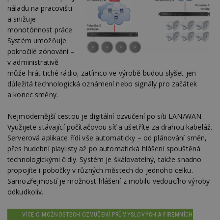
náladu na pracovišti
a snižuje
monotónnost práce.
Systém umožňuje
pokročilé zónování –
v administrativě
může hrát tiché rádio, zatímco ve výrobě budou slyšet jen
důležitá technologická oznámení nebo signály pro začátek
a konec směny.
Nejmodernější cestou je digitální ozvučení po síti LAN/WAN.
Využijete stávající počítačovou síť a ušetříte za drahou kabeláž.
Serverová aplikace řídí vše automaticky – od plánování směn,
přes hudební playlisty až po automatická hlášení spouštěná
technologickými čidly. Systém je škálovatelný, takže snadno
propojíte i pobočky v různých městech do jednoho celku.
Samozřejmostí je možnost hlášení z mobilu vedoucího výroby
odkudkoliv.
VÍCE O MOŽNOSTECH OZVUČENÍ PRŮMYSLOVÝCH A FIREMNÍCH