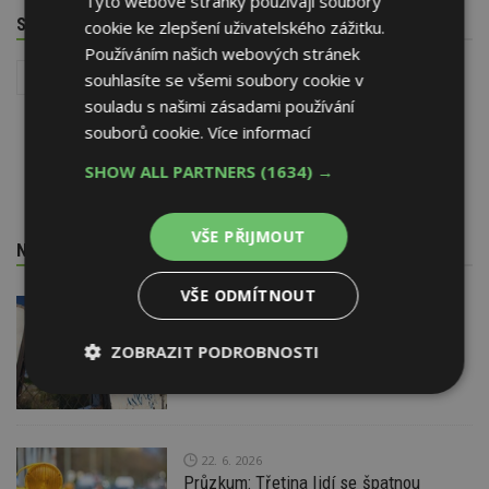
Tyto webové stránky používají soubory
SOUVISEJÍCÍ TÉMATA
cookie ke zlepšení uživatelského zážitku.
Používáním našich webových stránek
Instalace - TZB
souhlasíte se všemi soubory cookie v
souladu s našimi zásadami používání
souborů cookie.
Více informací
SHOW ALL PARTNERS
(1634) →
VŠE PŘIJMOUT
NEJNOVĚJŠÍ REDAKČNÍ ZPRÁVY
VŠE ODMÍTNOUT
29. 6. 2026
Soutěž Brownfield roku 2026
ZOBRAZIT PODROBNOSTI
Nezbytně
Výkonové
Soubory
nutné
soubory
cílení
soubory
22. 6. 2026
Průzkum: Třetina lidí se špatnou