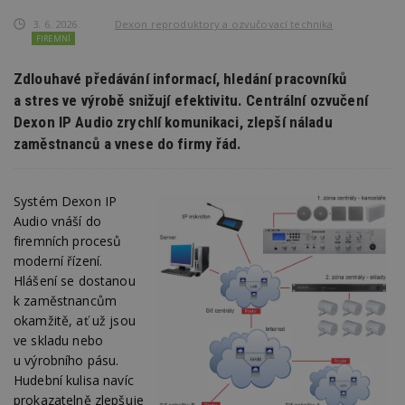
3. 6. 2026
Dexon reproduktory a ozvučovací technika
FIREMNÍ
Zdlouhavé předávání informací, hledání pracovníků
a stres ve výrobě snižují efektivitu. Centrální ozvučení
Dexon IP Audio zrychlí komunikaci, zlepší náladu
zaměstnanců a vnese do firmy řád.
Systém Dexon IP
Audio vnáší do
firemních procesů
moderní řízení.
Hlášení se dostanou
k zaměstnancům
okamžitě, ať už jsou
ve skladu nebo
u výrobního pásu.
Hudební kulisa navíc
prokazatelně zlepšuje